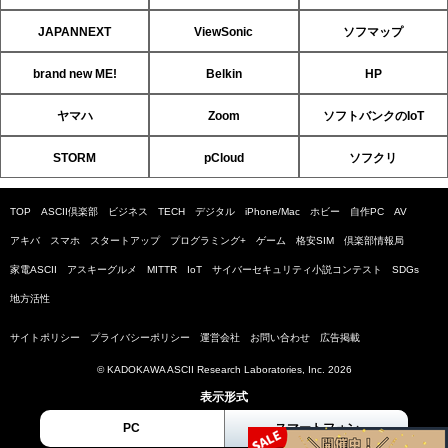
JAPANNEXT
ViewSonic
ソフマップ
brand new ME!
Belkin
HP
ヤマハ
Zoom
ソフトバンクのIoT
STORM
pCloud
ソフクリ
TOP
ASCII倶楽部
ビジネス
TECH
デジタル
iPhone/Mac
ホビー
自作PC
AV
アキバ
スマホ
スタートアップ
プログラミング+
ゲーム
格安SIM
倶楽部情報局
家電ASCII
アスキーグルメ
MITTR
IoT
サイバーセキュリティ小説コンテスト
SDGs
地方活性
サイトポリシー
プライバシーポリシー
運営会社
お問い合わせ
広告掲載
© KADOKAWA ASCII Research Laboratories, Inc. 2026
表示形式
PC
スマートフォン