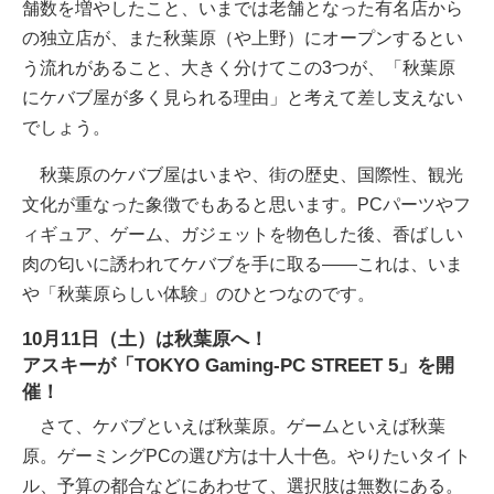
舗数を増やしたこと、いまでは老舗となった有名店から
の独立店が、また秋葉原（や上野）にオープンするとい
う流れがあること、大きく分けてこの3つが、「秋葉原
にケバブ屋が多く見られる理由」と考えて差し支えない
でしょう。
秋葉原のケバブ屋はいまや、街の歴史、国際性、観光
文化が重なった象徴でもあると思います。PCパーツやフ
ィギュア、ゲーム、ガジェットを物色した後、香ばしい
肉の匂いに誘われてケバブを手に取る――これは、いま
や「秋葉原らしい体験」のひとつなのです。
10月11日（土）は秋葉原へ！
アスキーが「TOKYO Gaming-PC STREET 5」を開
催！
さて、ケバブといえば秋葉原。ゲームといえば秋葉
原。ゲーミングPCの選び方は十人十色。やりたいタイト
ル、予算の都合などにあわせて、選択肢は無数にある。