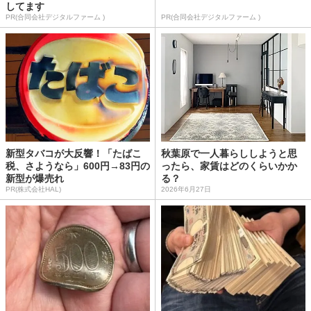
してます
PR(合同会社デジタルファーム )
PR(合同会社デジタルファーム )
新型タバコが大反響！「たばこ
秋葉原で一人暮らししようと思
税、さようなら」600円→83円の
ったら、家賃はどのくらいかか
新型が爆売れ
る？
PR(株式会社HAL)
2026年6月27日