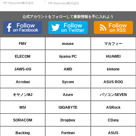
PR Skyrocket株式会社
PR Skyrocket株式会社
公式アカウントをフォローして最新情報を手に入れよう
FMV
mouse
マカフィー
ELECOM
iiyama PC
HUAWEI
JAWS-UG
AMD
kintone
Acrobat
Sycom
ASUS ROG
キヤノンMJ
Azure
パソコンSEVEN
MSI
GIGABYTE
ASRock
SORACOM
Dropbox
CData
Backlog
Fortinet
ASUS