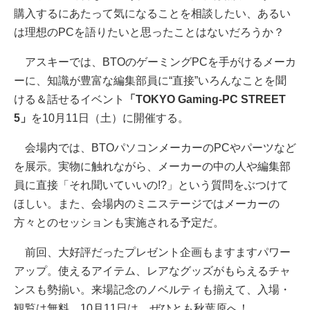
購入するにあたって気になることを相談したい、あるい
は理想のPCを語りたいと思ったことはないだろうか？
アスキーでは、BTOのゲーミングPCを手がけるメーカ
ーに、知識が豊富な編集部員に“直接”いろんなことを聞
ける＆話せるイベント
「TOKYO Gaming-PC STREET
5」
を10月11日（土）に開催する。
会場内では、BTOパソコンメーカーのPCやパーツなど
を展示。実物に触れながら、メーカーの中の人や編集部
員に直接「それ聞いていいの!?」という質問をぶつけて
ほしい。また、会場内のミニステージではメーカーの
方々とのセッションも実施される予定だ。
前回、大好評だったプレゼント企画もますますパワー
アップ。使えるアイテム、レアなグッズがもらえるチャ
ンスも勢揃い。来場記念のノベルティも揃えて、入場・
観覧は無料。10月11日は、ぜひとも秋葉原へ！