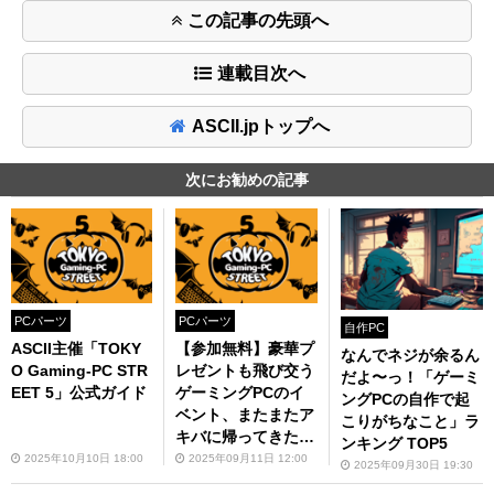
この記事の先頭へ
連載目次へ
ASCII.jpトップへ
次にお勧めの記事
PCパーツ
PCパーツ
自作PC
ASCII主催「TOKY
【参加無料】豪華プ
なんでネジが余るん
O Gaming-PC STR
レゼントも飛び交う
だよ〜っ！「ゲーミ
EET 5」公式ガイド
ゲーミングPCのイ
ングPCの自作で起
ベント、またまたア
こりがちなこと」ラ
キバに帰ってきた！
ンキング TOP5
10月11日「TOKYO
2025年10月10日 18:00
2025年09月11日 12:00
2025年09月30日 19:30
Gaming-PC STREE