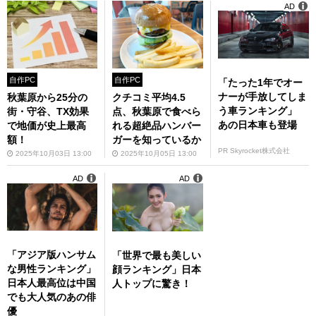
T 5」開催!! 【イベ
AD
ントのお知らせ】
自作PC
自作PC
「たった1年でオー
ナーが手放してしま
秋葉原から25分の
クチコミ平均4.5
う車ランキング」
街・守谷、TX効果
点、秋葉原で食べら
あの日本車も登場
で地価が史上最高
れる超絶品ハンバー
額！
ガーを知っているか
PR Skyrocket株式会社
2025年10月03日 13:00
2025年10月05日 13:00
AD
AD
「アジア版ハンサム
「世界で最も美しい
な男性ランキング」
顔ランキング」日本
日本人最高位は中国
人トップに驚き！
でも大人気のあの俳
優