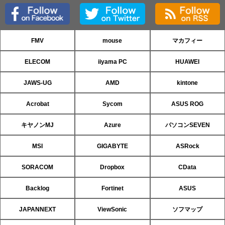
FMV
mouse
マカフィー
ELECOM
iiyama PC
HUAWEI
JAWS-UG
AMD
kintone
Acrobat
Sycom
ASUS ROG
キヤノンMJ
Azure
パソコンSEVEN
MSI
GIGABYTE
ASRock
SORACOM
Dropbox
CData
Backlog
Fortinet
ASUS
JAPANNEXT
ViewSonic
ソフマップ