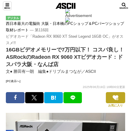
デジタル
西日本最大の電脳街 大阪・日本橋のPCショップ＆PCパーツショップ
取材レポート
― 第116回
ビデオカード「Radeon RX 9060 XT Steel Legend 16GB OC」がオス
スメ!!
16GBビデオメモリーで7万円以下！ コスパ良し！
ASRockのRadeon RX 9060 XTビデオカード：ド
スパラ大阪・なんば店
文● 勝田有一朗 編集●ドリブルまつなが／ASCII
[PC表示へ]
2025年06月19日 16時00分更新
お気に入り