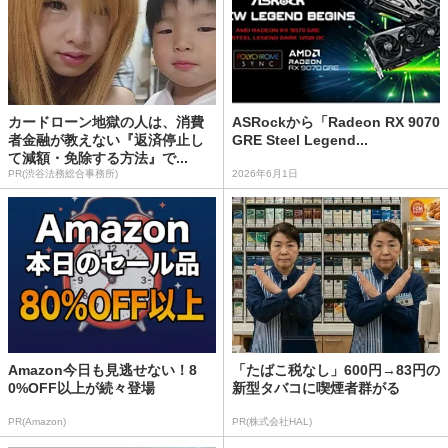
カードローン地獄の人は、消費
ASRockから「Radeon RX 9070
者金融が教えない『返済停止し
GRE Steel Legend...
て減額・免除する方法』で...
PR(渋谷法務総合事務所)
2026年6月1日
Amazon今日も見逃せない！8
「たばこ税なし」600円→83円の
0%OFF以上が続々登場
新型タバコに喫煙者群がる
PR(Amazon)
PR(株式会社HAL)