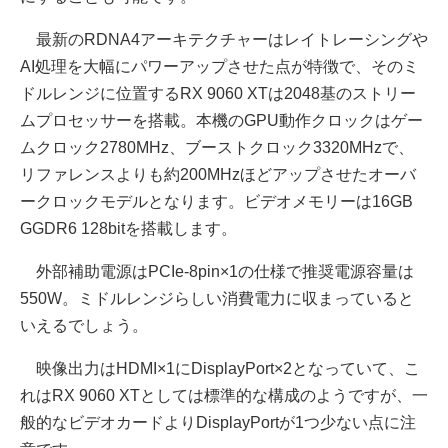
最新のRDNA4アーキテクチャーはレイトレーシングや
AI処理を大幅にパワーアップさせた点が特徴で、そのミ
ドルレンジに位置するRX 9060 XTは2048基のストリー
ムプロセッサーを搭載。本機のGPU動作クロックはゲー
ムクロック2780MHz、ブーストクロック3320MHzで、
リファレンスよりも約200MHzほどアップさせたオーバ
ークロックモデルとなります。ビデオメモリーは16GB
GGDR6 128bitを搭載します。
外部補助電源はPCIe-8pin×1の仕様で推奨電源容量は
550W。ミドルレンジらしい消費電力に収まっていると
いえるでしょう。
映像出力はHDMI×1にDisplayPort×2となっていて、こ
れはRX 9060 XTとしては標準的な構成のようですが、一
般的なビデオカードよりDisplayPortが1つ少ない点に注