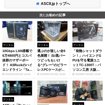
ASCII.jpトップへ
次にお勧めの記事
デジタル
デジタル
デジタル
10Gbps LAN搭載で
選ぶのが楽しい全5
「発熱シャットダウ
6万4800円とコスパ
色展開！ 白/黒パー
ン！」ハイエンドG
抜群のマザーボー
ツどっちもいけ
PUを守る電源ユニ
ド！ ASRockのハイ
る“グレー”のピラー
ットTC-1300T：パ
エンドライン「Taic
レスPCケースが新
ソコン工房 大阪日
hi」から新登場：ド
登場：ドスパラ大
本橋店
2025年10月14日 16:00
2025年07月15日 16:00
2025年07月03日 16:00
スパラ大阪・なんば
阪・なんば店
店
デジタル
デジタル