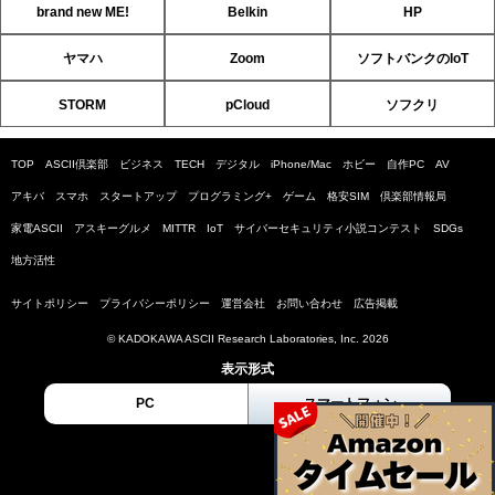
brand new ME!
Belkin
HP
ヤマハ
Zoom
ソフトバンクのIoT
STORM
pCloud
ソフクリ
TOP
ASCII倶楽部
ビジネス
TECH
デジタル
iPhone/Mac
ホビー
自作PC
AV
アキバ
スマホ
スタートアップ
プログラミング+
ゲーム
格安SIM
倶楽部情報局
家電ASCII
アスキーグルメ
MITTR
IoT
サイバーセキュリティ小説コンテスト
SDGs
地方活性
サイトポリシー
プライバシーポリシー
運営会社
お問い合わせ
広告掲載
© KADOKAWA ASCII Research Laboratories, Inc. 2026
表示形式
PC
スマートフォン