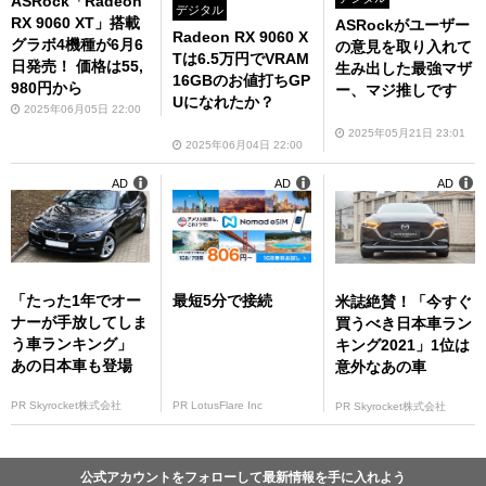
ASRock「Radeon
デジタル
RX 9060 XT」搭載
ASRockがユーザー
Radeon RX 9060 X
グラボ4機種が6月6
の意見を取り入れて
Tは6.5万円でVRAM
日発売！ 価格は55,
生み出した最強マザ
16GBのお値打ちGP
980円から
ー、マジ推しです
Uになれたか？
2025年06月05日 22:00
2025年05月21日 23:01
2025年06月04日 22:00
AD
AD
AD
「たった1年でオー
最短5分で接続
米誌絶賛！「今すぐ
ナーが手放してしま
買うべき日本車ラン
う車ランキング」
キング2021」1位は
あの日本車も登場
意外なあの車
PR Skyrocket株式会社
PR LotusFlare Inc
PR Skyrocket株式会社
公式アカウントをフォローして最新情報を手に入れよう