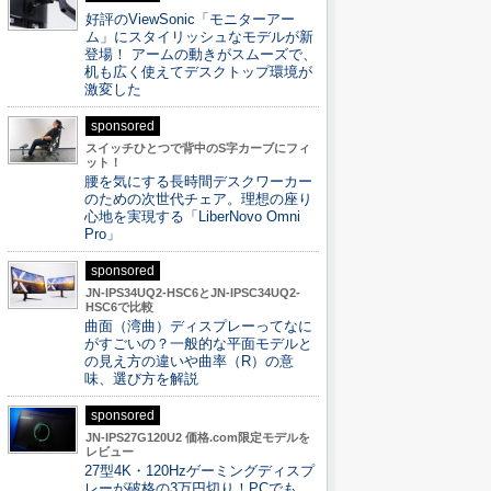
好評のViewSonic「モニターアー
ム」にスタイリッシュなモデルが新
登場！ アームの動きがスムーズで、
机も広く使えてデスクトップ環境が
激変した
sponsored
スイッチひとつで背中のS字カーブにフィ
ット！
腰を気にする長時間デスクワーカー
のための次世代チェア。理想の座り
心地を実現する「LiberNovo Omni
Pro」
sponsored
JN-IPS34UQ2-HSC6とJN-IPSC34UQ2-
HSC6で比較
曲面（湾曲）ディスプレーってなに
がすごいの？一般的な平面モデルと
の見え方の違いや曲率（R）の意
味、選び方を解説
sponsored
JN-IPS27G120U2 価格.com限定モデルを
レビュー
27型4K・120Hzゲーミングディスプ
レーが破格の3万円切り！PCでも