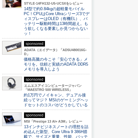
STYLE-14FH132-U5-UCSXをレビュー
14型で約0.84kgの超軽量モバイル
PC！CPUはCore Ultraシリーズ3でデ
ィスプレーはOLED（有機EL）、バ
ッテリー駆動時間は13時間超え。も
う欲しくなる要素しか見つからない
ッ！
sponsored
ADATA（エイデータ）「AD5U480016G-
D」
価格高騰の今こそ「安心できる」メ
モリを。信頼と実績のADATA DDR5
メモリを導入しよう
sponsored
エムエスアイコンピュータージャパン
「MAESTRO 500 WIRELESS」
約1万円でノイキャン、デュアル接
続ってマジ？ MSIのゲーミングヘッ
ドセットのコスパがどうかしている
sponsored
MSI「Prestige 13 AI+ A3M」レビュー
13インチビジネスノートの理想を詰
め込んだ新型、Core Ultra 9 386H搭
載で、サイズと重量、性能、バッテ