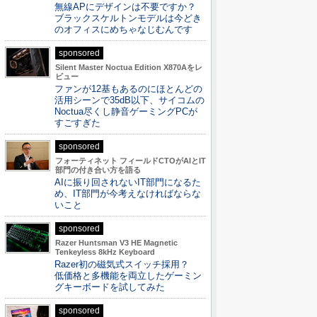
無線APにデザインは不要ですか？
ブラックスケルトンモデルは今どき
のオフィスにめちゃなじむんです
sponsored
Silent Master Noctua Edition X870Aをレ
ビュー
ファンが12基もあるのにほとんどの
活用シーンで35dB以下、サイコムの
Noctua尽くし静音ゲーミングPCが
すごすぎた
sponsored
フォーティネット フィールドCTOがAIとIT
部門の付き合い方を語る
AIに振り回されないIT部門になるた
め、IT部門が今考えなければならな
いこと
sponsored
Razer Huntsman V3 HE Magnetic
Tenkeyless 8kHz Keyboard
Razer初の磁気式スイッチ採用？
低価格と多機能を両立したゲーミン
グキーボードを試してみた
sponsored