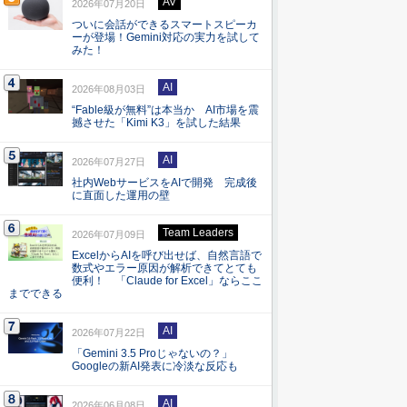
AV
2026年07月20日
ついに会話ができるスマートスピーカ
ーが登場！Gemini対応の実力を試して
みた！
AI
2026年08月03日
“Fable級が無料”は本当か AI市場を震
撼させた「Kimi K3」を試した結果
AI
2026年07月27日
社内WebサービスをAIで開発 完成後
に直面した運用の壁
Team Leaders
2026年07月09日
ExcelからAIを呼び出せば、自然言語で
数式やエラー原因が解析できてとても
便利！ 「Claude for Excel」ならここ
までできる
AI
2026年07月22日
「Gemini 3.5 Proじゃないの？」
Googleの新AI発表に冷淡な反応も
AI
2026年06月08日