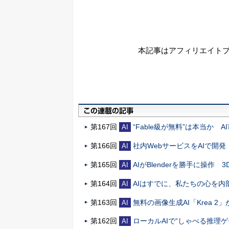
本記事はアフィリエイト
第167回
“Fable級が無料”は本当か 
AI
第166回
社内WebサービスをAIで開
AI
第165回
AIがBlenderを勝手に操
AI
第164回
AIはすでに、私たちの心を
AI
第163回
無料の画像生成AI「Krea 
AI
第162回
ローカルAIで“しゃべる推理
AI