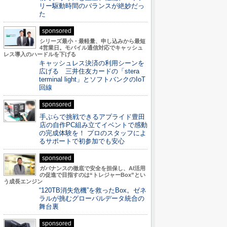
リー駆動時間のバランスが絶妙だっ
た
sponsored
シリーズ最小・最軽量、申し込みから最短
4営業日。モバイル通信対応でキャッシュ
レス導入のハードルを下げる
キャッシュレス決済の利用シーンを
広げる 三井住友カードの「stera
terminal light」とソフトバンクのIoT
回線
sponsored
手ぶらで挑戦できるアプライド豊田
店の自作PC組み立てイベントで感動
の完成体験を！ プロのスタッフによ
るサポートで初参加でも安心
sponsored
ガバナンスの徹底で安全を担保し、AI活用
の促進で目指すのは“トレジャーBox”とい
う成長エンジン
“120TB消失危機”を救ったBox。ゼネ
ラルが挑むグローバルデータ統合の
舞台裏
sponsored