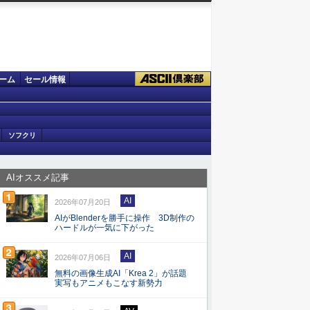
ーム
セール情報
ソフクリ
AIオススメ記事
AI
2026年07月20日
AIがBlenderを勝手に操作 3D制作の
ハードルが一気に下がった
AI
2026年07月06日
無料の画像生成AI「Krea 2」が話題
実写もアニメもこなす新勢力