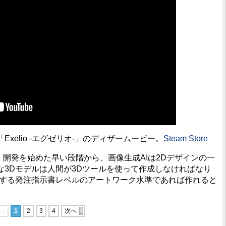
xelio -エグゼリオ-」のディザームービー。
Steam Store
、開発を始めた早い段階から、画像生成AIは2Dデザインの一
3Dモデルは人間が3Dツールを使って作成しなければなり
とする発注指示書レベルのアートワーク水準であれば作れると
へ
1
2
3
4
次へ