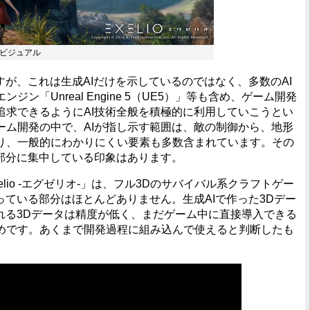
キービジュアル
が、これは生成AIだけを示しているのではなく、多数のAI
「Unreal Engine 5（UE5）」等も含め、ゲーム開発
追求できるようにAI技術全般を積極的に利用していこうとい
ーム開発の中で、AIが指し示す範囲は、敵の制御から、地形
り、一般的にわかりにくい要素も多数含まれています。その
る部分に集中している印象はあります。
io -エグゼリオ-」は、フル3Dのサバイバル系クラフトゲー
っている部分はほとんどありません。生成AIで作った3Dデー
れる3Dデータは精度が低く、まだゲーム中に直接導入できる
めです。あくまで開発過程に組み込んで使えると判断したも