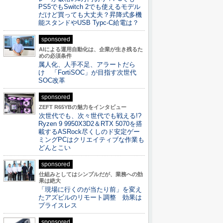
PS5でもSwitch 2でも使えるモデル
だけど買っても大丈夫？昇降式多機
能スタンドやUSB Typc-C給電は？
sponsored
AIによる運用自動化は、企業が生き残るた
めの必須条件
属人化、人手不足、アラートだら
け 「FortiSOC」が目指す次世代
SOC改革
sponsored
ZEFT R65YBの魅力をインタビュー
次世代でも、次々世代でも戦える!?
Ryzen 9 9950X3D2＆RTX 5070を搭
載するASRock尽くしのド安定ゲー
ミングPCはクリエイティブな作業も
どんとこい
sponsored
仕組みとしてはシンプルだが、業務への効
果は絶大
「現場に行くのが当たり前」を変え
たアズビルのリモート調整 効果は
プライスレス
sponsored