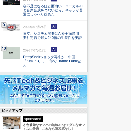
寝不足になるほど面白い ローカルAI
と音声合成をつないだら、キャラが普
通にしゃべり始めた
AI
2026年07月24日
日立、システム開発にAIを全面適用
要件定義で最大240倍の生産性を実証
AI
2026年07月17日
DeepSeekショック再来か 中国
「Kimi K3」、一部でClaude Fable超
え
ピックアップ
sponsored
才色兼備なヤマハの無線APはモダンなオフ
ィスに最適 これなら違和感なし！