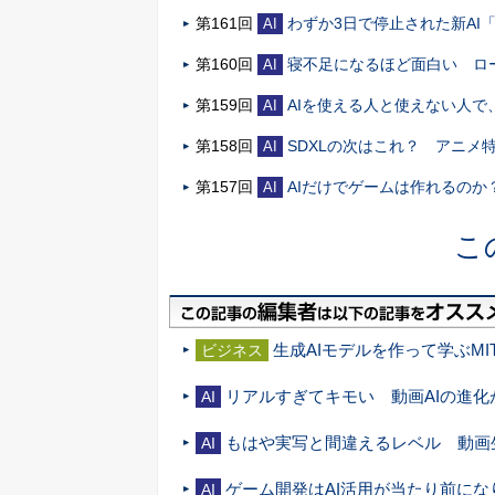
第161回
わずか3日で停止された新AI「Cl
AI
第160回
寝不足になるほど面白い ロ
AI
第159回
AIを使える人と使えない人
AI
第158回
SDXLの次はこれ？ アニメ
AI
第157回
AIだけでゲームは作れるのか？
AI
こ
生成AIモデルを作って学ぶMI
ビジネス
リアルすぎてキモい 動画AIの進化
AI
もはや実写と間違えるレベル 動画生成
AI
ゲーム開発はAI活用が当たり前に
AI