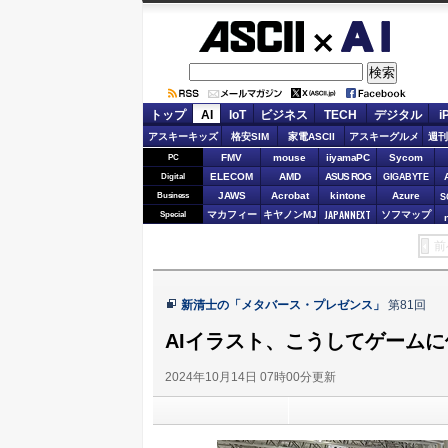
ASCII.jp
AI
トップ
AI
IoT
ビジネス
TECH
デジタル
i
アスキーキッズ
格安SIM
家電ASCII
アスキーグルメ
週刊
FMV
mouse
iiyamaPC
Sycom
PC
ELECOM
AMD
ASUS ROG
Digital
GIGABYTE
JAWS
Acrobat
kintone
Azure
Business
S
JAPANNEXT
マカフィー
キヤノンMJ
ソフマップ
Special
前
新清士の「メタバース・プレゼンス」
第81回
AIイラスト、こうしてゲーム
2024年10月14日 07時00分更新