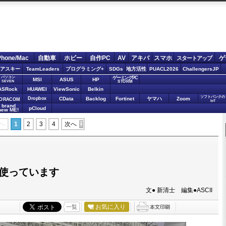
Phone/Mac
自動車
ホビー
自作PC
AV
アキバ
スマホ
ゲ
スタートアップ
アスキー
TeamLeaders
プログラミング+
SDGs
地方活性
PUACL2026
ChallengersJP
パソコン
ゲーミングPC
MSI
ASUS
HP
STORM
SEVEN
ASRock
HUAWEI
ViewSonic
Belkin
ソフトバンクの
Dropbox
CData
Backlog
Fortinet
ヤマハ
Zoom
ORACOM
IoT
brand
pCloud
new ME!
へ
1
2
3
4
次へ
に使っています
文● 新清士 編集●ASCII
お気に入り
一覧