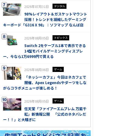
2026年07月31日
デジタル
98%レイアウト＆ガスケットマウント
採用！トレンドを凝縮したゲーミング
キーボード「G316 X 98」：ソフマップ なんば店
2026年08月05日
トピックス
Switch 2をケーブル1本で表示できる
14型モバイルゲーミングディスプレ
ー、今なら1万6999円で買える
2026年08月06日
ゲーム
「ネッシーカフェ」今回はネカフェで
開催、Apex Legendsやダーツをしな
がらコラボメニューが楽しめる！
2026年08月05日
ゲーム
任天堂「ファイアーエムブレム 万紫千
紅」新情報公開 「公式のネタバレだ
ー！！」と大騒ぎに