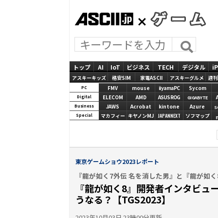
ASCII.jp
GAMES
トップ
AI
IoT
ビジネス
TECH
デジタル
i
アスキーキッズ
格安SIM
家電ASCII
アスキーグルメ
週刊
FMV
mouse
iiyamaPC
Sycom
PC
ELECOM
AMD
ASUS ROG
Digital
GIGABYTE
JAWS
Acrobat
kintone
Azure
Business
S
マカフィー
キヤノンMJ
JAPANNEXT
ソフマップ
Special
東京ゲームショウ2023レポート
『龍が如く7外伝 名を消した男』と『龍が如く
『龍が如く8』開発者インタビュ
うなる？【TGS2023】
2023年10月03日 23時00分更新