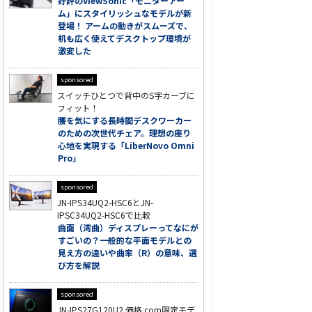
好評のViewSonic「モニターアー
ム」にスタイリッシュなモデルが新
登場！ アームの動きがスムーズで、
机も広く使えてデスクトップ環境が
激変した
sponsored
スイッチひとつで背中のS字カーブに
フィット！
腰を気にする長時間デスクワーカー
のための次世代チェア。理想の座り
心地を実現する「LiberNovo Omni
Pro」
sponsored
JN-IPS34UQ2-HSC6とJN-
IPSC34UQ2-HSC6で比較
曲面（湾曲）ディスプレーってなにが
すごいの？一般的な平面モデルとの
見え方の違いや曲率（R）の意味、選
び方を解説
sponsored
JN-IPS27G120U2 価格.com限定モデ