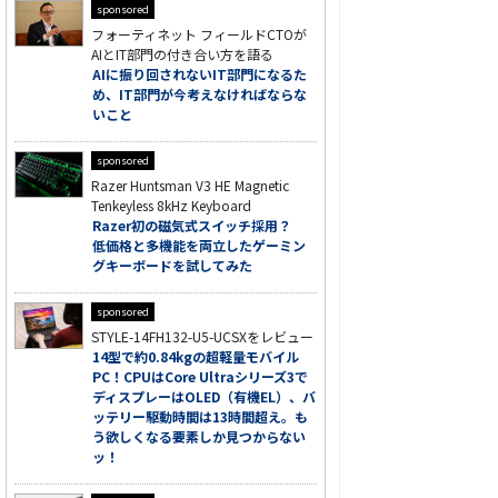
sponsored
フォーティネット フィールドCTOが
AIとIT部門の付き合い方を語る
AIに振り回されないIT部門になるた
め、IT部門が今考えなければならな
いこと
sponsored
Razer Huntsman V3 HE Magnetic
Tenkeyless 8kHz Keyboard
Razer初の磁気式スイッチ採用？
低価格と多機能を両立したゲーミン
グキーボードを試してみた
sponsored
STYLE-14FH132-U5-UCSXをレビュー
14型で約0.84kgの超軽量モバイル
PC！CPUはCore Ultraシリーズ3で
ディスプレーはOLED（有機EL）、バ
ッテリー駆動時間は13時間超え。も
う欲しくなる要素しか見つからない
ッ！