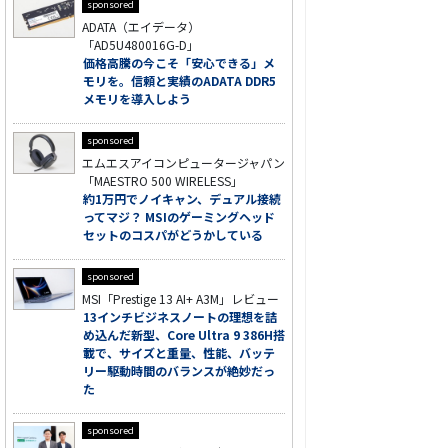
sponsored
ADATA（エイデータ）
「AD5U480016G-D」
価格高騰の今こそ「安心できる」メ
モリを。信頼と実績のADATA DDR5
メモリを導入しよう
sponsored
エムエスアイコンピュータージャパン
「MAESTRO 500 WIRELESS」
約1万円でノイキャン、デュアル接続
ってマジ？ MSIのゲーミングヘッド
セットのコスパがどうかしている
sponsored
MSI「Prestige 13 AI+ A3M」レビュー
13インチビジネスノートの理想を詰
め込んだ新型、Core Ultra 9 386H搭
載で、サイズと重量、性能、バッテ
リー駆動時間のバランスが絶妙だっ
た
sponsored