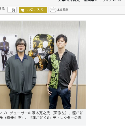
する
お気に入り
一覧
ーフプロデューサーの阪本寛之氏（画像左）、龍が如
義氏（画像中央）、『龍が如く8』ディレクターの堀