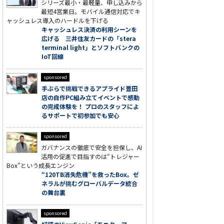
シリーズ最小・最軽量、申し込みから
最短4営業日。モバイル通信対応でキ
ャッシュレス導入のハードルを下げる
キャッシュレス決済の利用シーンを
広げる 三井住友カードの「stera
terminal light」とソフトバンクの
IoT回線
sponsored
手ぶらで挑戦できるアプライド豊田
店の自作PC組み立てイベントで感動
の完成体験を！ プロのスタッフによ
るサポートで初参加でも安心
sponsored
ガバナンスの徹底で安全を担保し、AI
活用の促進で目指すのは“トレジャー
Box”という成長エンジン
“120TB消失危機”を救ったBox。ゼ
ネラルが挑むグローバルデータ統合
の舞台裏
sponsored