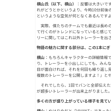
横山氏（以下、横山）
：反響は大きいで
れがどうとかというより、今時10分前後
というような空気が何となくあるんです
実際、僕たちのチームでも最近は長めの
て行くのがトレンドになっていると感じ
リーに関してはこれ以外トレーラーを出
――物語の魅力に関する部分は、この1本に
横山
：もちろんキャラクターの詳細情報
り、トレーラーを小出しにしても、みんな
目が面白ければ、それを何回も繰り返し見
複数のトレーラーを公開しますよ！」と
それでしたら、1回でバンと全部伝えた
が超多いトレーラーが出来上がりました
――多くの方が盛り上がっている様子を見
横山
：やはり今だと「VIVANT」であったり