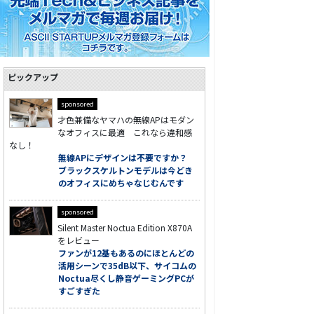
ピックアップ
sponsored
才色兼備なヤマハの無線APはモダン
なオフィスに最適 これなら違和感
なし！
無線APにデザインは不要ですか？
ブラックスケルトンモデルは今どき
のオフィスにめちゃなじむんです
sponsored
Silent Master Noctua Edition X870A
をレビュー
ファンが12基もあるのにほとんどの
活用シーンで35dB以下、サイコムの
Noctua尽くし静音ゲーミングPCが
すごすぎた