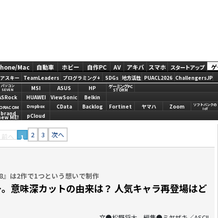
Phone/Mac
自動車
ホビー
自作PC
AV
アキバ
スマホ
ゲ
スタートアップ
アスキー
TeamLeaders
プログラミング+
SDGs
地方活性
PUACL2026
ChallengersJP
ゲーミングPC
パソコン
MSI
ASUS
HP
STORM
SEVEN
ASRock
HUAWEI
ViewSonic
Belkin
ソフトバンクの
CData
Backlog
Fortinet
ヤマハ
Zoom
Dropbox
ORACOM
IoT
brand
pCloud
new ME!
2
3
次へ
前へ
1
8』は2作で1つという想いで制作
ー。意味深カットの由来は？ 人気キャラ再登場はど
文●松野将太 編集●ミヤザキ／ASCII