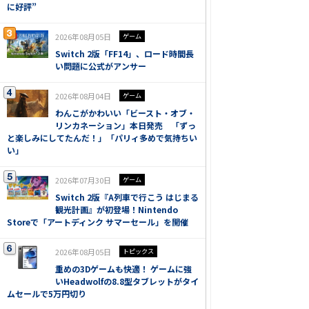
に好評”
2026年08月05日
ゲーム
Switch 2版「FF14」、ロード時間長
い問題に公式がアンサー
2026年08月04日
ゲーム
わんこがかわいい「ビースト・オブ・
リンカネーション」本日発売 「ずっ
と楽しみにしてたんだ！」「パリィ多めで気持ちい
い」
2026年07月30日
ゲーム
Switch 2版『A列車で行こう はじまる
観光計画』が初登場！Nintendo
Storeで「アートディンク サマーセール」を開催
2026年08月05日
トピックス
重めの3Dゲームも快適！ ゲームに強
いHeadwolfの8.8型タブレットがタイ
ムセールで5万円切り