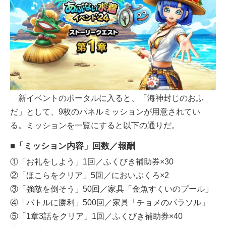
新イベントのポータルに入ると、「海神封じのおふ
だ」として、9枚のパネルミッションが用意されてい
る。ミッションを一覧にすると以下の通りだ。
■「ミッション内容」回数／報酬
①「お礼をしよう」1回／ふくびき補助券×30
②「ほこらをクリア」5回／においぶくろ×2
③「強敵を倒そう」50回／家具「金魚すくいのプール」
④「バトルに勝利」500回／家具「チョメのパラソル」
⑤「1章3話をクリア」1回／ふくびき補助券×40