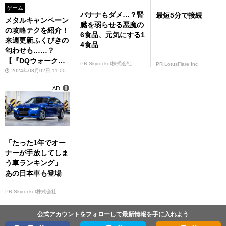
ゲーム
バナナもダメ…？腎
最短5分で接続
メタルキャンペーン
臓を弱らせる悪魔の
の攻略テクを紹介！
6食品、元気にする1
来週更新ふくびきの
4食品
匂わせも……？
【『DQウォーク』
PR Skyrocket株式会社
PR LotusFlare Inc
プレイ日記#104】
2024年08月02日 11:00
AD
「たった1年でオー
ナーが手放してしま
う車ランキング」
あの日本車も登場
PR Skyrocket株式会社
公式アカウントをフォローして最新情報を手に入れよう