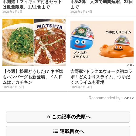
ボ開始！フィギュア付きセット
ボ第2弾 人気で期間短縮、22日
は数量限定、1人1食まで
まで
2026年7月2日
2026年7月17日
【今週】松屋どうした!? ネギ塩
吉野家×ドラクエウォーク初コラ
もハンバーグも新登場、ドムド
ボ！どんぶりスライム、つゆだ
ムはデカチキン
くスライムも登場
2026年6月29日
2026年6月24日
Recommended by
この記事の先頭へ
連載目次へ