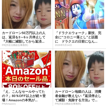
カードローン50万円以上の人
「ドラクエウォーク」新技、完
は、返済を3～6ヶ月停止して
全に“コロニー落とし”と話題
『大幅に減額してから返済...
に ドラクエの日前になん...
PR(渋谷法務総合事務所)
2026年5月14日
「え、こんなセールやってた
カードローン地獄の人は、消費
の？」80％OFF以上が続々登
者金融が教えない『返済停止し
場！Amazonの本気が...
て減額・免除する方法』で...
PR(Amazon)
PR(渋谷法務総合事務所)