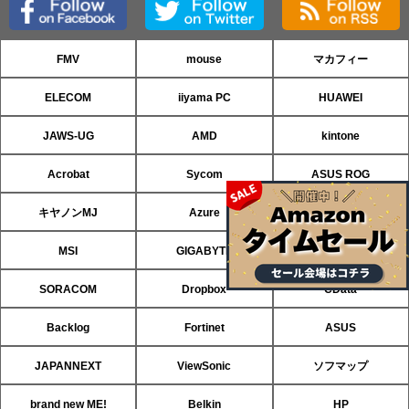
FMV
mouse
マカフィー
ELECOM
iiyama PC
HUAWEI
JAWS-UG
AMD
kintone
Acrobat
Sycom
ASUS ROG
キヤノンMJ
Azure
パソコンSEVEN
MSI
GIGABYTE
ASRock
SORACOM
Dropbox
CData
Backlog
Fortinet
ASUS
JAPANNEXT
ViewSonic
ソフマップ
brand new ME!
Belkin
HP