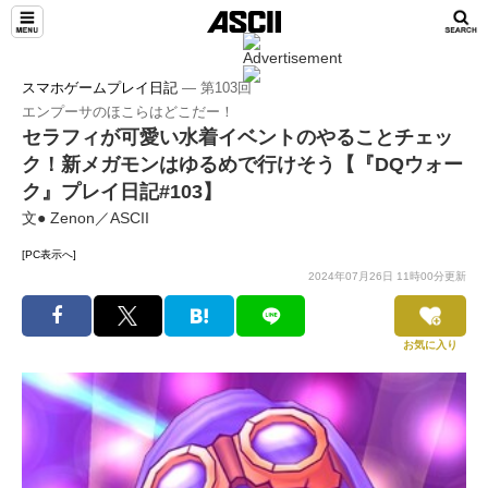
スマホゲームプレイ日記
― 第103回
エンプーサのほこらはどこだー！
セラフィが可愛い水着イベントのやることチェッ
ク！新メガモンはゆるめで行けそう【『DQウォー
ク』プレイ日記#103】
文● Zenon／ASCII
[PC表示へ]
2024年07月26日 11時00分更新
お気に入り