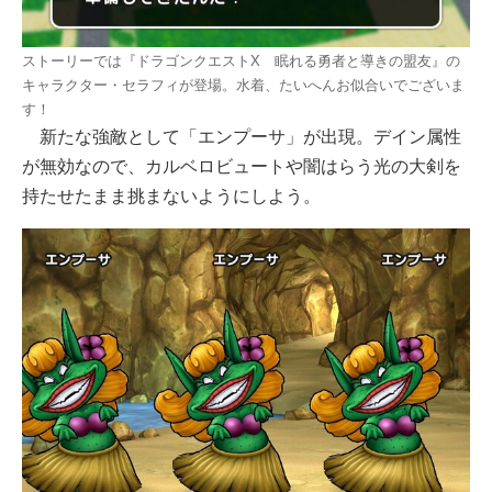
ストーリーでは『ドラゴンクエストX 眠れる勇者と導きの盟友』の
キャラクター・セラフィが登場。水着、たいへんお似合いでございま
す！
新たな強敵として「エンプーサ」が出現。デイン属性
が無効なので、カルベロビュートや闇はらう光の大剣を
持たせたまま挑まないようにしよう。