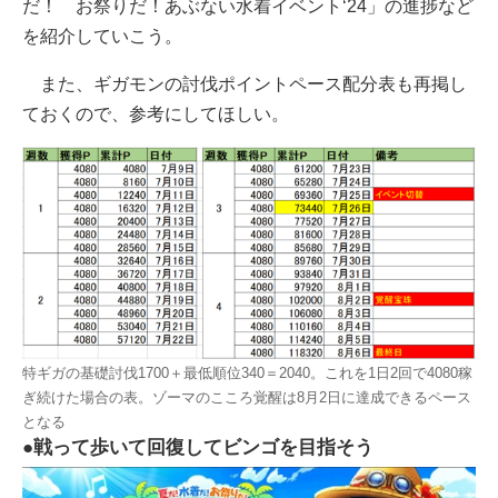
だ！ お祭りだ！あぶない水着イベント‘24」の進捗など
を紹介していこう。
また、ギガモンの討伐ポイントペース配分表も再掲し
ておくので、参考にしてほしい。
特ギガの基礎討伐1700＋最低順位340＝2040。これを1日2回で4080稼
ぎ続けた場合の表。ゾーマのこころ覚醒は8月2日に達成できるペース
となる
●戦って歩いて回復してビンゴを目指そう