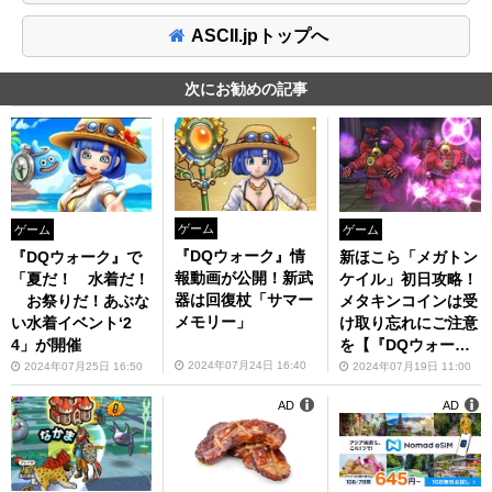
ASCII.jpトップへ
次にお勧めの記事
ゲーム
ゲーム
ゲーム
『DQウォーク』情
新ほこら「メガトン
『DQウォーク』で
報動画が公開！新武
ケイル」初日攻略！
「夏だ！ 水着だ！
器は回復杖「サマー
メタキンコインは受
お祭りだ！あぶな
メモリー」
け取り忘れにご注意
い水着イベント‘2
を【『DQウォー
4」が開催
ク』プレイ日記#10
2024年07月24日 16:40
2024年07月19日 11:00
2024年07月25日 16:50
2】
AD
AD