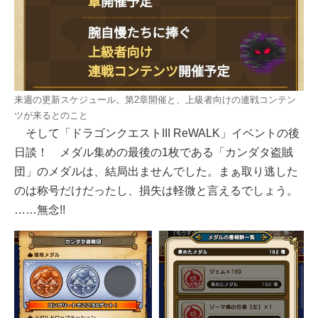
来週の更新スケジュール。第2章開催と、上級者向けの連戦コンテン
ツが来るとのこと
そして「ドラゴンクエストIII ReWALK」イベントの後
日談！ メダル集めの最後の1枚である「カンダタ盗賊
団」のメダルは、結局出ませんでした。まぁ取り逃した
のは称号だけだったし、損失は軽微と言えるでしょう。
……無念!!