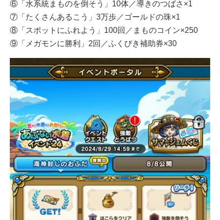
⑥「水系統まものを倒そう」10体／導きのつばさ×1
⑦「たくさんあるこう」3万歩／ゴールドの珠×1
⑧「スポットにふれよう」100回／まものコイン×250
⑨「メガモンに勝利」2回／ふくびき補助券×30