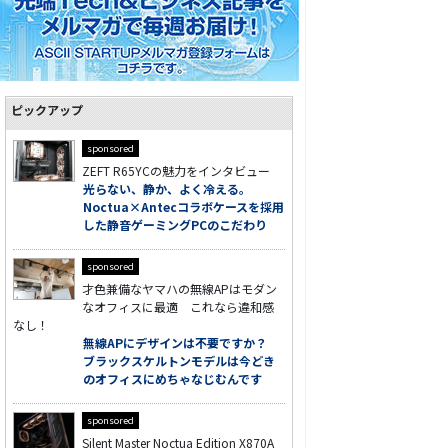
ピックアップ
sponsored
ZEFT R65YCの魅力をインタビュー
光らない、静か、よく冷える。
Noctua×Antecコラボケースを採用
した静音ゲーミングPCのこだわり
sponsored
才色兼備なヤマハの無線APはモダン
なオフィスに最適 これなら違和感
なし！
無線APにデザインは不要ですか？
ブラックスケルトンモデルは今どき
のオフィスにめちゃなじむんです
sponsored
Silent Master Noctua Edition X870A