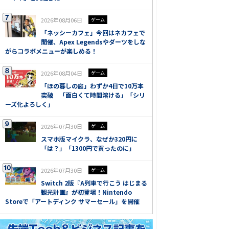
2026年08月06日
ゲーム
「ネッシーカフェ」今回はネカフェで
開催、Apex Legendsやダーツをしな
がらコラボメニューが楽しめる！
2026年08月04日
ゲーム
「ほの暮しの庭」わずか4日で10万本
突破 「面白くて時間溶ける」「シリ
ーズ化よろしく」
2026年07月30日
ゲーム
スマホ版マイクラ、なぜか320円に
「は？」「1300円で買ったのに」
2026年07月30日
ゲーム
Switch 2版『A列車で行こう はじまる
観光計画』が初登場！Nintendo
Storeで「アートディンク サマーセール」を開催