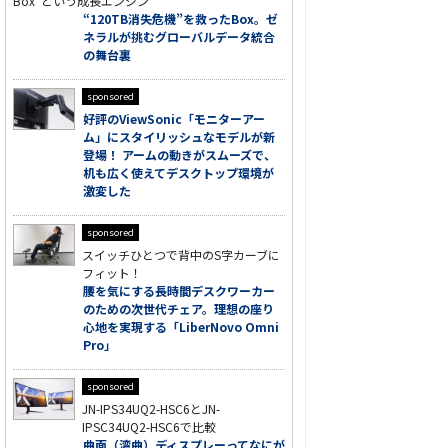
Box”という成長エンジン
“120TB消失危機”を救ったBox。ゼ
ネラルが挑むグローバルデータ統合
の舞台裏
sponsored
好評のViewSonic「モニターアー
ム」にスタイリッシュなモデルが新
登場！ アームの動きがスムーズで、
机も広く使えてデスクトップ環境が
激変した
sponsored
スイッチひとつで背中のS字カーブに
フィット！
腰を気にする長時間デスクワーカー
のための次世代チェア。理想の座り
心地を実現する「LiberNovo Omni
Pro」
sponsored
JN-IPS34UQ2-HSC6とJN-
IPSC34UQ2-HSC6で比較
曲面（湾曲）ディスプレーってなにが