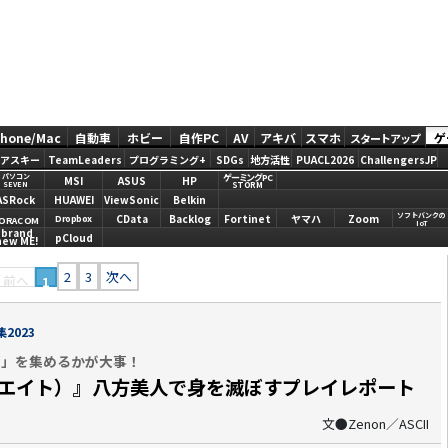
Phone/Mac
自動車
ホビー
自作PC
AV
アキバ
スマホ
ゲ
スタートアップ
アスキー
TeamLeaders
プログラミング+
SDGs
地方活性
PUACL2026
ChallengersJP
ゲーミングPC
パソコン
MSI
ASUS
HP
STORM
SEVEN
ASRock
HUAWEI
ViewSonic
Belkin
ソフトバンクの
CData
Backlog
Fortinet
ヤマハ
Zoom
Dropbox
ORACOM
IoT
brand
pCloud
new ME!
2
3
次へ
前へ
1
2023
護」を集めるかが大事！
プエイト）』八方美人で身を滅ぼすプレイレポート
文●Zenon／ASCII