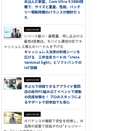
め込んだ新型、Core Ultra 9 386H搭
載で、サイズと重量、性能、バッテ
リー駆動時間のバランスが絶妙だっ
た
sponsored
シリーズ最小・最軽量、申し込みから
最短4営業日。モバイル通信対応でキ
ャッシュレス導入のハードルを下げる
キャッシュレス決済の利用シーンを
広げる 三井住友カードの「stera
terminal light」とソフトバンクの
IoT回線
sponsored
手ぶらで挑戦できるアプライド豊田
店の自作PC組み立てイベントで感動
の完成体験を！ プロのスタッフによ
るサポートで初参加でも安心
sponsored
ガバナンスの徹底で安全を担保し、AI
活用の促進で目指すのは“トレジャー