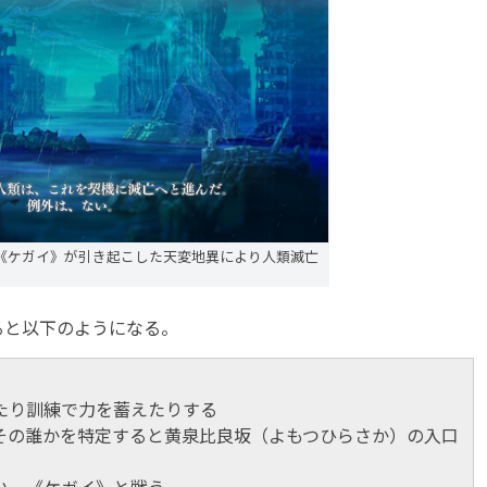
《ケガイ》が引き起こした天変地異により人類滅亡
と以下のようになる。
たり訓練で力を蓄えたりする
その誰かを特定すると黄泉比良坂（よもつひらさか）の入口
い、《ケガイ》と戦う