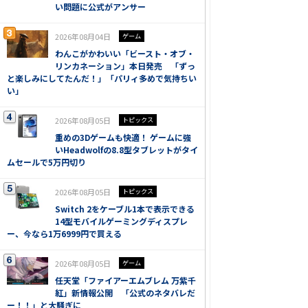
い問題に公式がアンサー
2026年08月04日
ゲーム
わんこがかわいい「ビースト・オブ・
リンカネーション」本日発売 「ずっ
と楽しみにしてたんだ！」「パリィ多めで気持ちい
い」
2026年08月05日
トピックス
重めの3Dゲームも快適！ ゲームに強
いHeadwolfの8.8型タブレットがタイ
ムセールで5万円切り
2026年08月05日
トピックス
Switch 2をケーブル1本で表示できる
14型モバイルゲーミングディスプレ
ー、今なら1万6999円で買える
2026年08月05日
ゲーム
任天堂「ファイアーエムブレム 万紫千
紅」新情報公開 「公式のネタバレだ
ー！！」と大騒ぎに