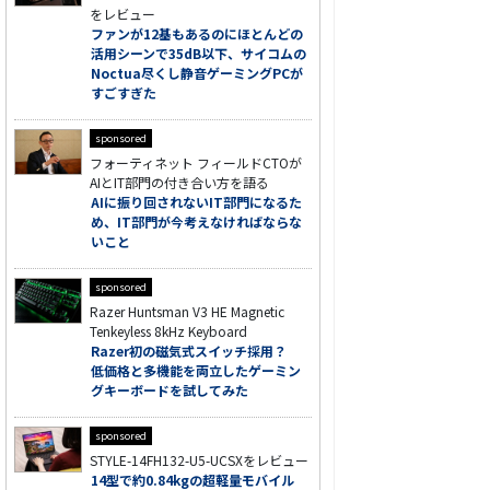
をレビュー
ファンが12基もあるのにほとんどの
活用シーンで35dB以下、サイコムの
Noctua尽くし静音ゲーミングPCが
すごすぎた
sponsored
フォーティネット フィールドCTOが
AIとIT部門の付き合い方を語る
AIに振り回されないIT部門になるた
め、IT部門が今考えなければならな
いこと
sponsored
Razer Huntsman V3 HE Magnetic
Tenkeyless 8kHz Keyboard
Razer初の磁気式スイッチ採用？
低価格と多機能を両立したゲーミン
グキーボードを試してみた
sponsored
STYLE-14FH132-U5-UCSXをレビュー
14型で約0.84kgの超軽量モバイル