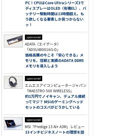
PC！CPUはCore Ultraシリーズ3で
ディスプレーはOLED（有機EL）、バ
ッテリー駆動時間は13時間超え。も
う欲しくなる要素しか見つからない
ッ！
sponsored
ADATA（エイデータ）
「AD5U480016G-D」
価格高騰の今こそ「安心できる」メ
モリを。信頼と実績のADATA DDR5
メモリを導入しよう
sponsored
エムエスアイコンピュータージャパン
「MAESTRO 500 WIRELESS」
約1万円でノイキャン、デュアル接続
ってマジ？ MSIのゲーミングヘッド
セットのコスパがどうかしている
sponsored
MSI「Prestige 13 AI+ A3M」レビュー
13インチビジネスノートの理想を詰