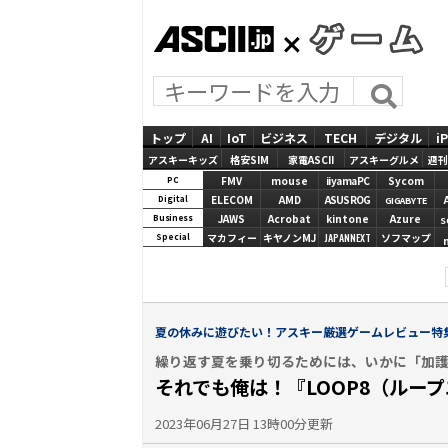
ASCII.jp
GAMES
トップ
AI
IoT
ビジネス
TECH
デジタル
i
アスキーキッズ
格安SIM
家電ASCII
アスキーグルメ
週刊
FMV
mouse
iiyamaPC
Sycom
PC
ELECOM
AMD
ASUS ROG
Digital
GIGABYTE
JAWS
Acrobat
kintone
Azure
Business
S
マカフィー
キヤノンMJ
JAPANNEXT
ソフマップ
Special
夏の休みに遊びたい！アスキー厳選ゲームレビュー特集
繰り返す夏を乗り切るためには、いかに「加
それでも俺は！『LOOP8（ルー
2023年06月27日 13時00分更新