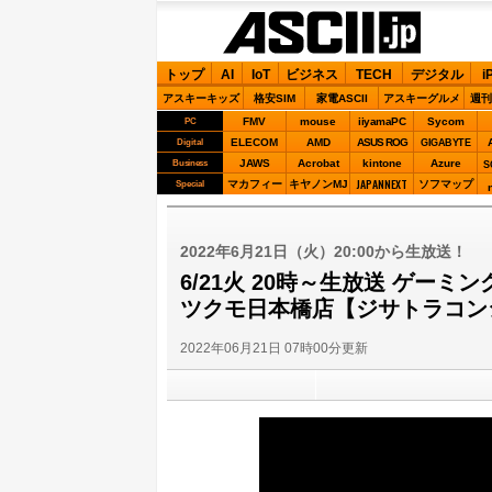
ASCII.jp
トップ
AI
IoT
ビジネス
TECH
デジタル
i
アスキーキッズ
格安SIM
家電ASCII
アスキーグルメ
週刊
FMV
mouse
iiyamaPC
Sycom
PC
ELECOM
AMD
ASUS ROG
Digital
GIGABYTE
JAWS
Acrobat
kintone
Azure
Business
S
JAPANNEXT
マカフィー
キヤノンMJ
ソフマップ
Special
2022年6月21日（火）20:00から生放送！
6/21火 20時～生放送 ゲーミ
ツクモ日本橋店【ジサトラコン
2022年06月21日 07時00分更新