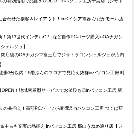
スペースの有効活用で品揃えGOOD！inパソコン工房千葉店【ジサト
お客様に合わせた接客＆レイアウト！inベイシア電器 ひだかモール店
舗横断！第13世代インテルCPUなど自作PCパーツ購入inOAナガシ
ンシェルジュ】
中継 閉店後のOAナガシマ富士店でジサトラコンシェルジュが店内
】
から徒歩3分以内！5階ぶんのフロアで見応え抜群inパソコン工房 町
29日OPEN！地域密着型サービスでお値段も◎inパソコン工房 新
だわりの品揃え！高額PCパーツが超潤沢 inパソコン工房 つくば店
 特価＆中古も充実の品揃え inパソコン工房 郡山うねめ通り店【ジ