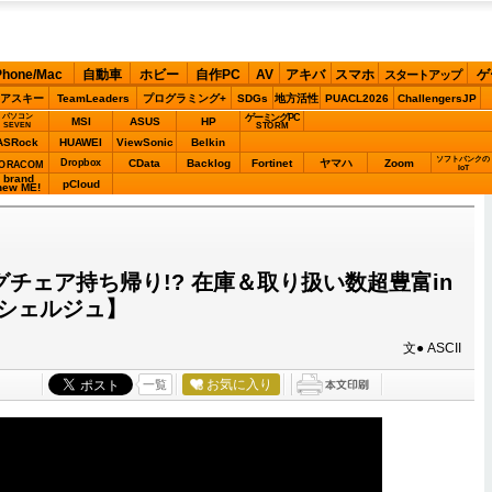
Phone/Mac
自動車
ホビー
自作PC
AV
アキバ
スマホ
ゲ
スタートアップ
アスキー
TeamLeaders
プログラミング+
SDGs
地方活性
PUACL2026
ChallengersJP
パソコン
ゲーミングPC
MSI
ASUS
HP
STORM
SEVEN
ASRock
HUAWEI
ViewSonic
Belkin
ソフトバンクの
Dropbox
CData
Backlog
Fortinet
ヤマハ
Zoom
ORACOM
IoT
brand
pCloud
new ME!
ングチェア持ち帰り!? 在庫＆取り扱い数超豊富in
シェルジュ】
文● ASCII
お気に入り
一覧