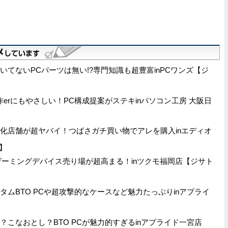
に置いてないPCパーツは無い!?専門知識も超豊富inPCワンズ【ジ
自作erにもやさしい！PC構成提案がステキinパソコン工房 大阪日
ーム特化店舗が超ヤバイ！つばさガチ買い物でアレを購入inエディオ
】
.6mのゲーミングデバイス売り場が超高まる！inツクモ福岡店【ジサト
カスタムBTO PCや超攻撃的なケースなど魅力たっぷりinアプライ
カタ？こなおとし？BTO PCが魅力的すぎるinアプライド一宮店