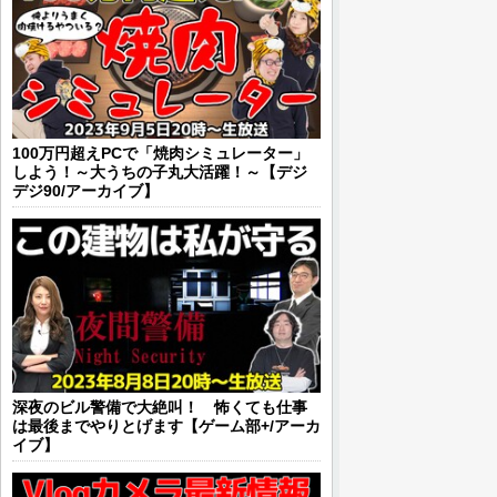
100万円超えPCで「焼肉シミュレーター」
しよう！～大うちの子丸大活躍！～【デジ
デジ90/アーカイブ】
深夜のビル警備で大絶叫！ 怖くても仕事
は最後までやりとげます【ゲーム部+/アーカ
イブ】