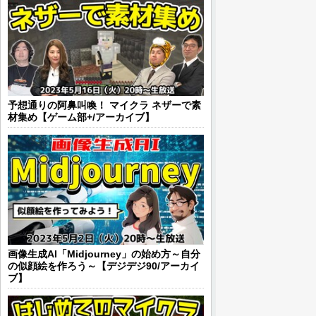
予想通りの阿鼻叫喚！ マイクラ ネザーで素
材集め【ゲーム部+/アーカイブ】
画像生成AI「Midjourney」の始め方～自分
の似顔絵を作ろう～【デジデジ90/アーカイ
ブ】