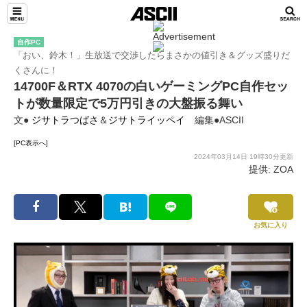
自作PC
「おい、鈴木！」生放送で交渉したらまさかの値引き＆グッズ盛りだ
くさんに！
14700F＆RTX 4070の白いゲーミングPC自作セッ
トが数量限定で5万円引きの大盤振る舞い
文●
ジサトラつばさ
＆
ジサトライッペイ
編集●ASCII
[PC表示へ]
2024年03月14日 19時30分更新
提供: ZOA
お気に入り