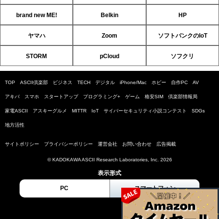
brand new ME!
Belkin
HP
ヤマハ
Zoom
ソフトバンクのIoT
STORM
pCloud
ソフクリ
TOP
ASCII倶楽部
ビジネス
TECH
デジタル
iPhone/Mac
ホビー
自作PC
AV
アキバ
スマホ
スタートアップ
プログラミング+
ゲーム
格安SIM
倶楽部情報局
家電ASCII
アスキーグルメ
MITTR
IoT
サイバーセキュリティ小説コンテスト
SDGs
地方活性
サイトポリシー
プライバシーポリシー
運営会社
お問い合わせ
広告掲載
© KADOKAWA ASCII Research Laboratories, Inc. 2026
表示形式
PC
スマートフォン