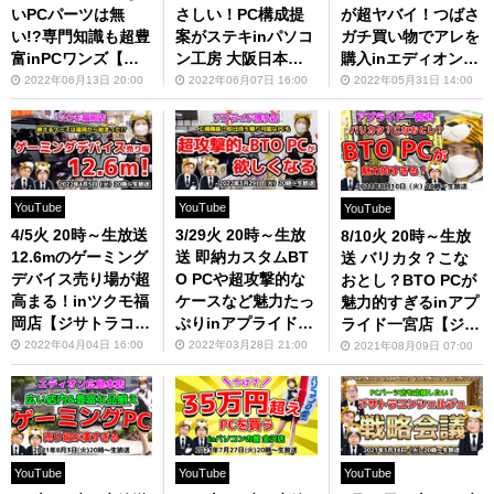
いPCパーツは無
さしい！PC構成提
が超ヤバイ！つばさ
い!?専門知識も超豊
案がステキinパソコ
ガチ買い物でアレを
富inPCワンズ【ジ
ン工房 大阪日本橋
購入inエディオンな
サトラコンシェルジ
店【ジサトラコンシ
んば本店【ジサトラ
2022年06月13日 20:00
2022年06月07日 16:00
2022年05月31日 14:00
ュ】
ェルジュ】
コンシェルジュ】
YouTube
YouTube
YouTube
4/5火 20時～生放送
3/29火 20時～生放
8/10火 20時～生放
12.6mのゲーミング
送 即納カスタムBT
送 バリカタ？こな
デバイス売り場が超
O PCや超攻撃的な
おとし？BTO PCが
高まる！inツクモ福
ケースなど魅力たっ
魅力的すぎるinアプ
岡店【ジサトラコン
ぷりinアプライド博
ライド一宮店【ジサ
シェルジュ】
多店【ジサトラコン
トラコンシェルジ
2022年04月04日 16:00
2022年03月28日 21:00
2021年08月09日 07:00
シェルジュ】
ュ】
YouTube
YouTube
YouTube