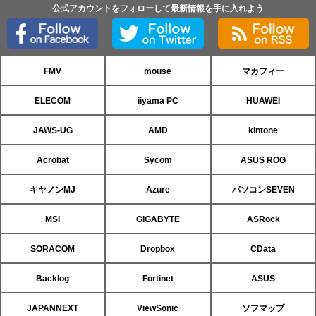
公式アカウントをフォローして最新情報を手に入れよう
FMV
mouse
マカフィー
ELECOM
iiyama PC
HUAWEI
JAWS-UG
AMD
kintone
Acrobat
Sycom
ASUS ROG
キヤノンMJ
Azure
パソコンSEVEN
MSI
GIGABYTE
ASRock
SORACOM
Dropbox
CData
Backlog
Fortinet
ASUS
JAPANNEXT
ViewSonic
ソフマップ