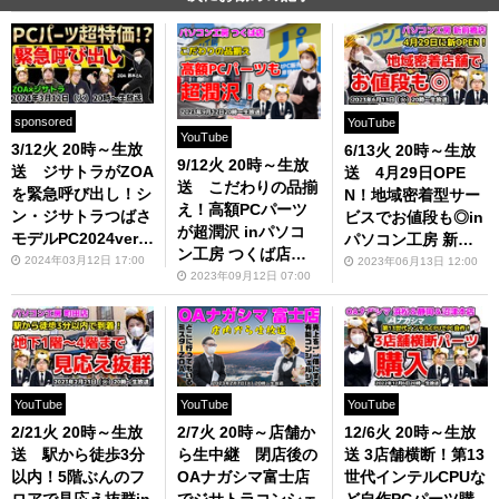
sponsored
YouTube
YouTube
3/12火 20時～生放
6/13火 20時～生放
9/12火 20時～生放
送 ジサトラがZOA
送 4月29日OPE
送 こだわりの品揃
を緊急呼び出し！シ
N！地域密着型サー
え！高額PCパーツ
ン・ジサトラつばさ
ビスでお値段も◎in
が超潤沢 inパソコ
モデルPC2024verと
パソコン工房 新前
ン工房 つくば店
は？放送のお知らせ
橋店【ジサトラコン
2024年03月12日 17:00
2023年06月13日 12:00
【ジサトラコンシェ
2023年09月12日 07:00
シェルジュ】
ルジュ】
YouTube
YouTube
YouTube
2/21火 20時～生放
2/7火 20時～店舗か
12/6火 20時～生放
送 駅から徒歩3分
ら生中継 閉店後の
送 3店舗横断！第13
以内！5階ぶんのフ
OAナガシマ富士店
世代インテルCPUな
ロアで見応え抜群in
でジサトラコンシェ