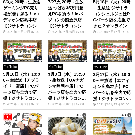
8/3火 20時～生放送
7/27火 20時～生放
5月18日（火）20時
ゲーミングPC売り
送 つばさ35万円超
～生放送 ジサトラ
場が凄すぎる！inエ
えPCを買う！inパ
コンシェルジュはP
ディオン広島本店
ソコンの館金沢店
Cパーツ店を応援で
【ジサトラコンシェ
【ジサトラコンシェ
きた？オンライン戦
ルジュ】
ルジュ】
略会議
2021年08月02日 07:00
2021年07月26日 07:00
2021年05月17日 15:00
YouTube
YouTube
YouTube
3月10日（水）19:3
3月3日（水）19:30
2月17日（水）19:3
0～生放送【アプラ
～生放送【OAナガ
0～生放送【エディ
イド一宮店】PCパ
シマ静岡本店】PC
オン広島本店】PC
ーツ店を全力で応
パーツ店を全力で応
パーツ店を全力で応
援！ジサトラコンシ
援！ジサトラコンシ
援！ジサトラコンシ
ェルジュ#3
ェルジュ#2
ェルジュ#1
2021年03月08日 07:00
2021年03月01日 07:00
2021年02月17日 07:00
AD
AD