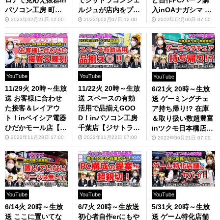
ど自作PCパーツ購
パソコン工房 町田
ルジュが店内をプチ
入inOAナガシマ 浜
店【ジサトラコンシ
改装？【ジサトラコ
松＆静岡＆沼津本店
2023年02月21日 12:00
2023年02月07日 12:00
2022年12月06日 07:00
ェルジュ】
ンシェルジュ】
【ジサトラコンシェ
ルジュ】
YouTube
YouTube
YouTube
11/29火 20時～生放
11/22火 20時～生放
6/21火 20時～生放
送 お客様に合わせ
送 スペースの有効
送 ゲーミングチェ
た接客＆レイアウ
活用で品揃えGOO
ア持ち帰り!? 在庫
ト！inベイシア電器
D！inパソコン工房
＆取り扱い数超豊富
ひだかモール店【ジ
千葉店【ジサトラコ
inツクモ日本橋店
サトラコンシェルジ
ンシェルジュ】
【ジサトラコンシェ
2022年11月28日 17:00
2022年11月22日 07:00
2022年06月21日 07:00
ュ】
ルジュ】
YouTube
YouTube
YouTube
6/14火 20時～生放
6/7火 20時～生放送
5/31火 20時～生放
送 ここに置いてな
初心者自作erにもや
送 ゲーム特化店舗