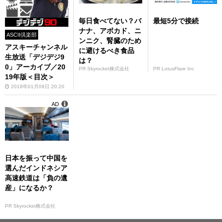
毎日食べてない？バ
最短5分で接続
ナナ、アボカド、ニ
ASCII倶楽部
ンニク、腎臓のため
アスキーチャンネル
に避けるべき食品
生放送「デジデジ9
は？
0」アーカイブ／20
PR Skyrocket株式会社
PR LotusFlare Inc
19年版＜目次＞
2019年01月09日 20:20
AD
日本を振って中国を
選んだインドネシア
高速鉄道は「負の遺
産」になるか？
PR Skyrocket株式会社