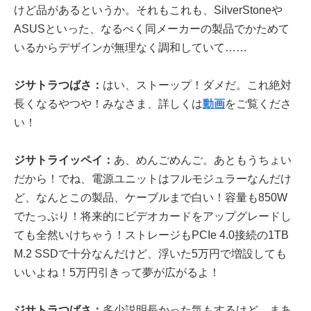
けど品があるというか。それもこれも、SilverStoneや
ASUSといった、なるべく同メーカーの製品でかためて
いるからデザインが無理なく調和していて……
ジサトラつばさ：
はい、ストーップ！ダメだ。これ絶対
長くなるやつや！みなさま、詳しくは
動画
をご覧くださ
い！
ジサトライッペイ：
あ、めんごめんご。あともうちょい
だから！でね、電源ユニットはフルモジュラーなんだけ
ど、なんとこの製品、ケーブルまで白い！容量も850W
でたっぷり！将来的にビデオカードをアップグレードし
ても全然いけちゃう！ストレージもPCIe 4.0接続の1TB
M.2 SSDで十分なんだけど、浮いた5万円で増設しても
いいよね！5万円引きって夢が広がるよ！
ジサトラつばさ：
多少説明長かった気もするけど、まあ