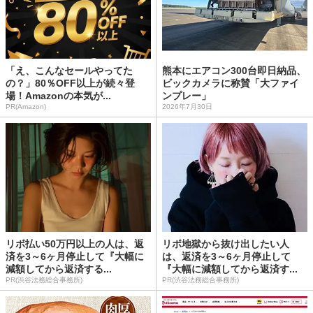
「え、こんなセールやってた
熊本にエアコン300台即日納品、
の？」80％OFF以上が続々登
ビックカメラに称賛「大ファイ
場！Amazonの本気が...
ンプレー」
PR(Amazon)
2026年7月30日
リボ払い50万円以上の人は、返
リボ地獄から抜け出したい人
済を3～6ヶ月停止して『大幅に
は、返済を3～6ヶ月停止して
減額してから返済する...
『大幅に減額してから返済す...
PR(渋谷法務総合事務所)
PR(渋谷法務総合事務所)