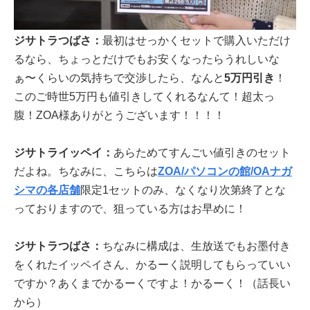
ジサトラつばさ：
最初はせっかくセットで購入いただけ
るなら、ちょっとだけでもお安くなったらうれしいな
ぁ〜くらいの気持ちで交渉したら、なんと
5万円引き
！
このご時世5万円も値引きしてくれるなんて！超太っ
腹！ZOA様ありがとうございます！！！！
ジサトライッペイ：
あらためてすんごい値引きのセット
だよね。ちなみに、こちらは
ZOA/パソコンの館/OAナガ
シマの各店舗
限定1セットのみ、なくなり次第終了とな
っておりますので、狙っている方はお早めに！
ジサトラつばさ：
ちなみに構成は、生放送でもお墨付き
をくれたイッペイさん、かるーく説明してもらっていい
ですか？あくまでかるーくですよ！かるーく！（話長い
から）