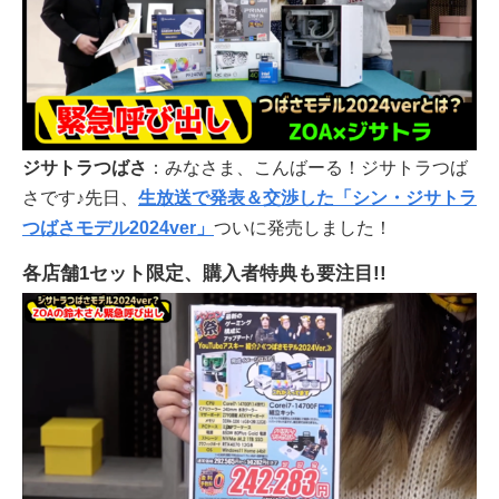
ジサトラつばさ
：みなさま、こんばーる！ジサトラつば
さです♪先日、
生放送で発表＆交渉した「シン・ジサトラ
つばさモデル2024ver」
ついに発売しました！
各店舗1セット限定、購入者特典も要注目!!