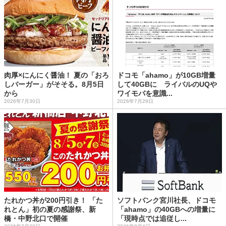
肉厚×にんにく醤油！ 夏の「おろ
ドコモ「ahamo」が10GB増量
しバーガー」がそそる。8月5日
して40GBに ライバルのUQや
から
ワイモバを意識...
2026年7月30日
2026年7月29日
たれかつ丼が200円引き！ 「た
ソフトバンク宮川社長、ドコモ
れとん」初の夏の感謝祭、新
「ahamo」の40GBへの増量に
橋・中野北口で開催
「現時点では追従し...