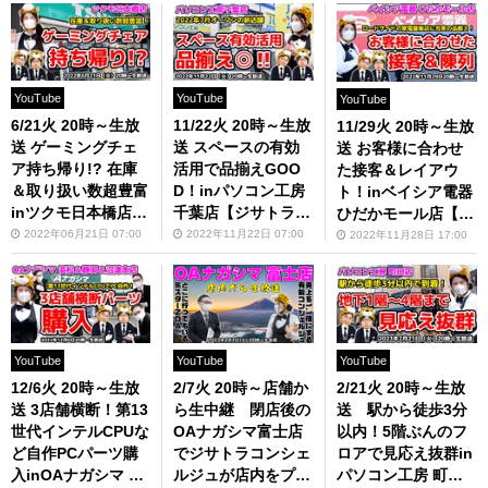
YouTube
YouTube
YouTube
6/21火 20時～生放
11/22火 20時～生放
11/29火 20時～生放
送 ゲーミングチェ
送 スペースの有効
送 お客様に合わせ
ア持ち帰り!? 在庫
活用で品揃えGOO
た接客＆レイアウ
＆取り扱い数超豊富
D！inパソコン工房
ト！inベイシア電器
inツクモ日本橋店
千葉店【ジサトラコ
ひだかモール店【ジ
【ジサトラコンシェ
ンシェルジュ】
サトラコンシェルジ
2022年06月21日 07:00
2022年11月22日 07:00
2022年11月28日 17:00
ルジュ】
ュ】
YouTube
YouTube
YouTube
12/6火 20時～生放
2/7火 20時～店舗か
2/21火 20時～生放
送 3店舗横断！第13
ら生中継 閉店後の
送 駅から徒歩3分
世代インテルCPUな
OAナガシマ富士店
以内！5階ぶんのフ
ど自作PCパーツ購
でジサトラコンシェ
ロアで見応え抜群in
入inOAナガシマ 浜
ルジュが店内をプチ
パソコン工房 町田