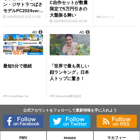
C自作セットが数量
ン・ジサトラつばさ
限定で5万円引きの
モデルPC2024verと
大盤振る舞い
は？放送のお知らせ
2024年03月12日 17:00
PR ローソン
2024年03月14日 19:30
AD
AD
最短5分で接続
「世界で最も美しい
顔ランキング」日本
人トップに驚き！
PR LotusFlare Inc
PR Skyrocket株式会社
公式アカウントをフォローして最新情報を手に入れよう
FMV
mouse
マカフィー