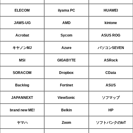
ELECOM
iiyama PC
HUAWEI
JAWS-UG
AMD
kintone
Acrobat
Sycom
ASUS ROG
キヤノンMJ
Azure
パソコンSEVEN
MSI
GIGABYTE
ASRock
SORACOM
Dropbox
CData
Backlog
Fortinet
ASUS
JAPANNEXT
ViewSonic
ソフマップ
brand new ME!
Belkin
HP
ヤマハ
Zoom
ソフトバンクのIoT