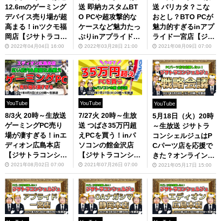
12.6mのゲーミング
送 即納カスタムBT
送 バリカタ？こな
デバイス売り場が超
O PCや超攻撃的な
おとし？BTO PCが
高まる！inツクモ福
ケースなど魅力たっ
魅力的すぎるinアプ
岡店【ジサトラコン
ぷりinアプライド博
ライド一宮店【ジサ
シェルジュ】
多店【ジサトラコン
トラコンシェルジ
2022年04月04日 16:00
2022年03月28日 21:00
2021年08月09日 07:00
シェルジュ】
ュ】
YouTube
YouTube
YouTube
8/3火 20時～生放送
7/27火 20時～生放
5月18日（火）20時
ゲーミングPC売り
送 つばさ35万円超
～生放送 ジサトラ
場が凄すぎる！inエ
えPCを買う！inパ
コンシェルジュはP
ディオン広島本店
ソコンの館金沢店
Cパーツ店を応援で
【ジサトラコンシェ
【ジサトラコンシェ
きた？オンライン戦
ルジュ】
ルジュ】
略会議
2021年08月02日 07:00
2021年07月26日 07:00
2021年05月17日 15:00