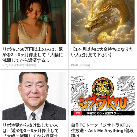
リボ払い50万円以上の人は、返
【1ヶ月以内に大金持ちになりた
済を3～6ヶ月停止して『大幅に
い人だけ見て下さい】
減額してから返済する...
PR(渋谷法務総合事務所)
PR(Il Sereno)
リボ地獄から抜け出したい人
自作PCトーク『ジサトラKTU』
は、返済を3～6ヶ月停止して
生放送～Ask Me Anything!普段
『大幅に減額してから返済す...
訊け...