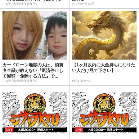
PR(渋谷法務総合事務所)
2026年5月18日
カードローン地獄の人は、消費
【1ヶ月以内に大金持ちになりた
者金融が教えない『返済停止し
い人だけ見て下さい】
て減額・免除する方法』で...
PR(渋谷法務総合事務所)
PR(Il Sereno)