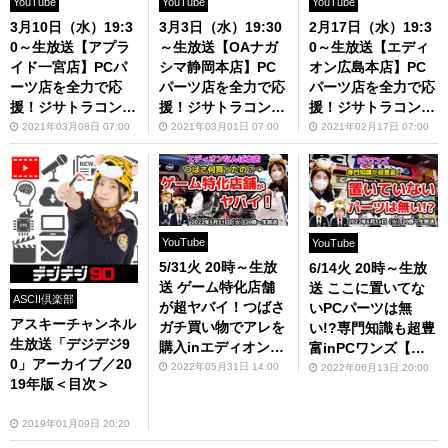
YouTube
YouTube
YouTube
3月10日（水）19:3
3月3日（水）19:30
2月17日（水）19:3
0～生放送【アプラ
～生放送【OAナガ
0～生放送【エディ
イド一宮店】PCパ
シマ静岡本店】PC
オン広島本店】PC
ーツ店を全力で応
パーツ店を全力で応
パーツ店を全力で応
援！ジサトラコンシ
援！ジサトラコンシ
援！ジサトラコンシ
ェルジュ#3
ェルジュ#2
ェルジュ#1
2021年03月08日 07:00
2021年03月01日 07:00
2021年02月17日 07:00
YouTube
YouTube
5/31火 20時～生放
6/14火 20時～生放
送 ゲーム特化店舗
送 ここに置いてな
ASCII倶楽部
が超ヤバイ！つばさ
いPCパーツは無
アスキーチャンネル
ガチ買い物でアレを
い!?専門知識も超豊
生放送「デジデジ9
購入inエディオンな
富inPCワンズ【ジ
0」アーカイブ／20
んば本店【ジサトラ
サトラコンシェルジ
2022年05月31日 14:00
2022年06月13日 20:00
19年版＜目次＞
コンシェルジュ】
ュ】
2019年01月09日 20:20