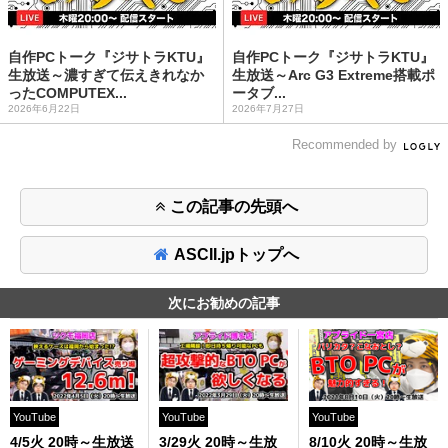
自作PCトーク『ジサトラKTU』
自作PCトーク『ジサトラKTU』
生放送～濃すぎて伝えきれなか
生放送～Arc G3 Extreme搭載ポ
ったCOMPUTEX...
ータブ...
2026年6月22日
2026年7月27日
Recommended by
この記事の先頭へ
ASCII.jpトップへ
次にお勧めの記事
YouTube
YouTube
YouTube
4/5火 20時～生放送
3/29火 20時～生放
8/10火 20時～生放