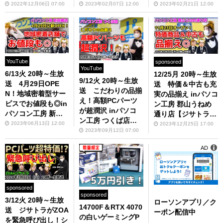
松＆静岡＆沼津本店
改装？【ジサトラコ
店【ジサトラコンシ
2022年12月06日 07:00
2023年02月07日 12:00
2023年02月21日 12:00
【ジサトラコンシェ
ンシェルジュ】
ェルジュ】
ルジュ】
YouTube
sponsored
YouTube
6/13火 20時～生放
12/25月 20時～生放
9/12火 20時～生放
送 4月29日OPE
送 特価＆中古も充
送 こだわりの品揃
N！地域密着型サー
実の品揃え inパソコ
え！高額PCパーツ
ビスでお値段も◎in
ン工房 郡山うねめ
が超潤沢 inパソコ
パソコン工房 新前
通り店【ジサトラコ
ン工房 つくば店
橋店【ジサトラコン
ンシェルジュ】のお
2023年06月13日 12:00
2023年12月25日 17:00
【ジサトラコンシェ
2023年09月12日 07:00
シェルジュ】
知らせ
ルジュ】
AD
sponsored
sponsored
3/12火 20時～生放
ローソンアプリ／ク
14700F＆RTX 4070
送 ジサトラがZOA
ーポン配信中
の白いゲーミングP
を緊急呼び出し！シ