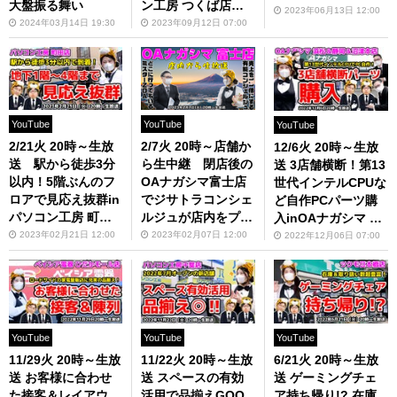
大盤振る舞い
ン工房 つくば店
橋店【ジサトラコン
2023年06月13日 12:00
【ジサトラコンシェ
2024年03月14日 19:30
2023年09月12日 07:00
シェルジュ】
ルジュ】
YouTube
YouTube
YouTube
2/21火 20時～生放
2/7火 20時～店舗か
12/6火 20時～生放
送 駅から徒歩3分
ら生中継 閉店後の
送 3店舗横断！第13
以内！5階ぶんのフ
OAナガシマ富士店
世代インテルCPUな
ロアで見応え抜群in
でジサトラコンシェ
ど自作PCパーツ購
パソコン工房 町田
ルジュが店内をプチ
入inOAナガシマ 浜
店【ジサトラコンシ
改装？【ジサトラコ
松＆静岡＆沼津本店
2023年02月21日 12:00
2023年02月07日 12:00
2022年12月06日 07:00
ェルジュ】
ンシェルジュ】
【ジサトラコンシェ
ルジュ】
YouTube
YouTube
YouTube
11/29火 20時～生放
11/22火 20時～生放
6/21火 20時～生放
送 お客様に合わせ
送 スペースの有効
送 ゲーミングチェ
た接客＆レイアウ
活用で品揃えGOO
ア持ち帰り!? 在庫