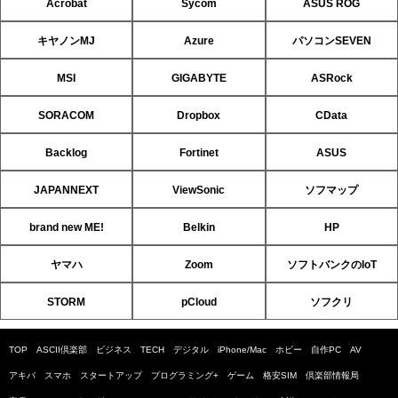
Acrobat
Sycom
ASUS ROG
キヤノンMJ
Azure
パソコンSEVEN
MSI
GIGABYTE
ASRock
SORACOM
Dropbox
CData
Backlog
Fortinet
ASUS
JAPANNEXT
ViewSonic
ソフマップ
brand new ME!
Belkin
HP
ヤマハ
Zoom
ソフトバンクのIoT
STORM
pCloud
ソフクリ
TOP
ASCII倶楽部
ビジネス
TECH
デジタル
iPhone/Mac
ホビー
自作PC
AV
アキバ
スマホ
スタートアップ
プログラミング+
ゲーム
格安SIM
倶楽部情報局