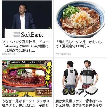
ソフトバンク宮川社長、ドコモ
「鬼おろし牛タン丼」がおいし
「ahamo」の40GBへの増量に
そ！夏限定で1110円～
「現時点では追従し...
2026年8月4日
2026年8月5日
うなぎ一尾がドーン！ ラスボス
腰は大風量ファン、背中はペル
級スタミナ丼が現れた 宇奈と
チェ冷却。ダブルで身体を冷や