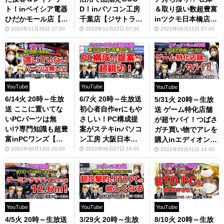
ト！inベイシア電器
D！inパソコン工房
＆取り扱い数超豊富
ひだかモール店【ジ
千葉店【ジサトラコ
inツクモ日本橋店
サトラコンシェルジ
ンシェルジュ】
【ジサトラコンシェ
2022年11月28日 17:00
2022年11月22日 07:00
2022年06月21日 07:00
ュ】
ルジュ】
YouTube
YouTube
YouTube
6/14火 20時～生放
6/7火 20時～生放送
5/31火 20時～生放
送 ここに置いてな
初心者自作erにもや
送 ゲーム特化店舗
いPCパーツは無
さしい！PC構成提
が超ヤバイ！つばさ
い!?専門知識も超豊
案がステキinパソコ
ガチ買い物でアレを
富inPCワンズ【ジ
ン工房 大阪日本橋
購入inエディオンな
サトラコンシェルジ
店【ジサトラコンシ
んば本店【ジサトラ
2022年06月13日 20:00
2022年06月07日 16:00
2022年05月31日 14:00
ュ】
ェルジュ】
コンシェルジュ】
YouTube
YouTube
YouTube
4/5火 20時～生放送
3/29火 20時～生放
8/10火 20時～生放