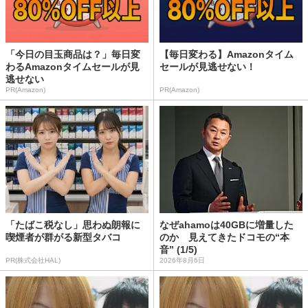
「今日の目玉商品は？」毎日変
【毎日変わる】Amazonタイム
わるAmazonタイムセールが見
セールが見逃せない！
逃せない
PR(Amazon)
PR(Amazon)
「たばこ税なし」思わぬ朗報に
なぜahamoは40GBに増量した
喫煙者が群がる新型タバコ
のか 見えてきたドコモの“本
音” (1/5)
PR(株式会社HAL)
2026年8月6日