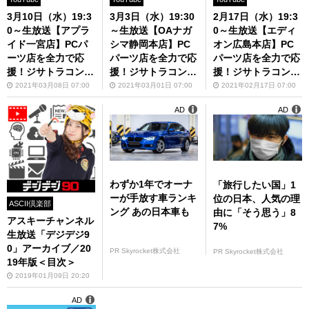
3月10日（水）19:3
3月3日（水）19:30
2月17日（水）19:3
0～生放送【アプラ
～生放送【OAナガ
0～生放送【エディ
イド一宮店】PCパ
シマ静岡本店】PC
オン広島本店】PC
ーツ店を全力で応
パーツ店を全力で応
パーツ店を全力で応
援！ジサトラコンシ
援！ジサトラコンシ
援！ジサトラコンシ
ェルジュ#3
ェルジュ#2
ェルジュ#1
2021年03月08日 07:00
2021年03月01日 07:00
2021年02月17日 07:00
AD
AD
わずか1年でオーナ
「旅行したい国」1
ーが手放す車ランキ
位の日本、人気の理
ASCII倶楽部
ング あの日本車も
由に「そう思う」8
アスキーチャンネル
7%
生放送「デジデジ9
0」アーカイブ／20
PR Skyrocket株式会社
PR Skyrocket株式会社
19年版＜目次＞
2019年01月09日 20:20
AD