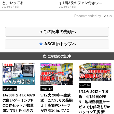
と、やってる
す1着2役のファン付きウ...
2026年8月6日
2026年8月5日
Recommended by
この記事の先頭へ
ASCII.jpトップへ
次にお勧めの記事
YouTube
sponsored
YouTube
6/13火 20時～生放
14700F＆RTX 4070
9/12火 20時～生放
送 4月29日OPE
の白いゲーミングP
送 こだわりの品揃
N！地域密着型サー
C自作セットが数量
え！高額PCパーツ
ビスでお値段も◎in
限定で5万円引きの
が超潤沢 inパソコ
パソコン工房 新前