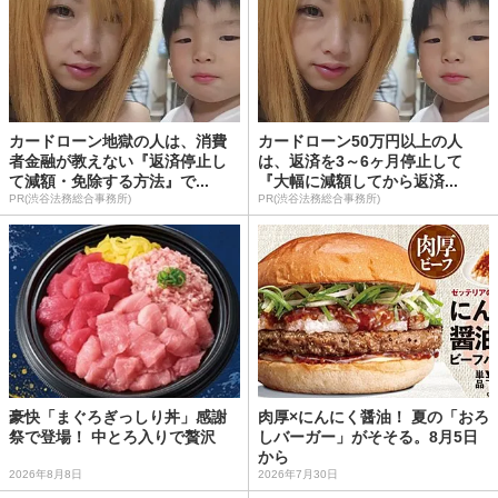
カードローン地獄の人は、消費
カードローン50万円以上の人
者金融が教えない『返済停止し
は、返済を3～6ヶ月停止して
て減額・免除する方法』で...
『大幅に減額してから返済...
PR(渋谷法務総合事務所)
PR(渋谷法務総合事務所)
豪快「まぐろぎっしり丼」感謝
肉厚×にんにく醤油！ 夏の「おろ
祭で登場！ 中とろ入りで贅沢
しバーガー」がそそる。8月5日
から
2026年8月8日
2026年7月30日