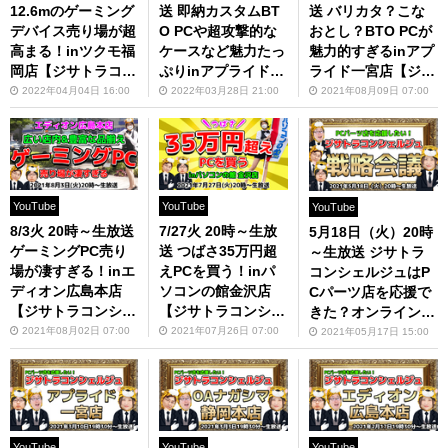
12.6mのゲーミング
送 即納カスタムBT
送 バリカタ？こな
デバイス売り場が超
O PCや超攻撃的な
おとし？BTO PCが
高まる！inツクモ福
ケースなど魅力たっ
魅力的すぎるinアプ
岡店【ジサトラコン
ぷりinアプライド博
ライド一宮店【ジサ
シェルジュ】
多店【ジサトラコン
トラコンシェルジ
2022年04月04日 16:00
2022年03月28日 21:00
2021年08月09日 07:00
シェルジュ】
ュ】
YouTube
YouTube
YouTube
8/3火 20時～生放送
7/27火 20時～生放
5月18日（火）20時
ゲーミングPC売り
送 つばさ35万円超
～生放送 ジサトラ
場が凄すぎる！inエ
えPCを買う！inパ
コンシェルジュはP
ディオン広島本店
ソコンの館金沢店
Cパーツ店を応援で
【ジサトラコンシェ
【ジサトラコンシェ
きた？オンライン戦
ルジュ】
ルジュ】
略会議
2021年08月02日 07:00
2021年07月26日 07:00
2021年05月17日 15:00
YouTube
YouTube
YouTube