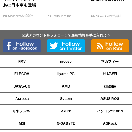
あの日本車も登場
PR Skyrocket株式会社
PR LotusFlare Inc
PR Skyrocket株式会社
公式アカウントをフォローして最新情報を手に入れよう
FMV
mouse
マカフィー
ELECOM
iiyama PC
HUAWEI
JAWS-UG
AMD
kintone
Acrobat
Sycom
ASUS ROG
キヤノンMJ
Azure
パソコンSEVEN
MSI
GIGABYTE
ASRock