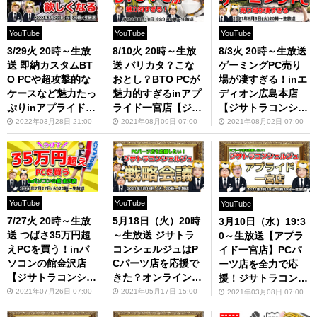
YouTube
YouTube
YouTube
3/29火 20時～生放
8/10火 20時～生放
8/3火 20時～生放送
送 即納カスタムBT
送 バリカタ？こな
ゲーミングPC売り
O PCや超攻撃的な
おとし？BTO PCが
場が凄すぎる！inエ
ケースなど魅力たっ
魅力的すぎるinアプ
ディオン広島本店
ぷりinアプライド博
ライド一宮店【ジサ
【ジサトラコンシェ
多店【ジサトラコン
トラコンシェルジ
ルジュ】
2022年03月28日 21:00
2021年08月09日 07:00
2021年08月02日 07:00
シェルジュ】
ュ】
YouTube
YouTube
YouTube
7/27火 20時～生放
5月18日（火）20時
3月10日（水）19:3
送 つばさ35万円超
～生放送 ジサトラ
0～生放送【アプラ
えPCを買う！inパ
コンシェルジュはP
イド一宮店】PCパ
ソコンの館金沢店
Cパーツ店を応援で
ーツ店を全力で応
【ジサトラコンシェ
きた？オンライン戦
援！ジサトラコンシ
ルジュ】
略会議
ェルジュ#3
2021年07月26日 07:00
2021年05月17日 15:00
2021年03月08日 07:00