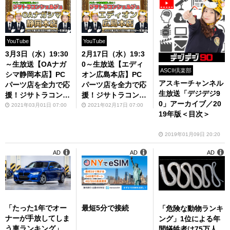
YouTube
YouTube
3月3日（水）19:30
2月17日（水）19:3
～生放送【OAナガ
0～生放送【エディ
ASCII倶楽部
シマ静岡本店】PC
オン広島本店】PC
アスキーチャンネル
パーツ店を全力で応
パーツ店を全力で応
生放送「デジデジ9
援！ジサトラコンシ
援！ジサトラコンシ
0」アーカイブ／20
ェルジュ#2
ェルジュ#1
2021年03月01日 07:00
2021年02月17日 07:00
19年版＜目次＞
2019年01月09日 20:20
AD
AD
AD
「たった1年でオー
最短5分で接続
「危険な動物ランキ
ナーが手放してしま
ング」1位による年
う車ランキング」
間犠牲者は75万人