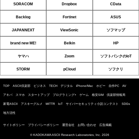
SORACOM
Dropbox
CData
Backlog
Fortinet
ASUS
JAPANNEXT
ViewSonic
ソフマップ
brand new ME!
Belkin
HP
ヤマハ
Zoom
ソフトバンクのIoT
STORM
pCloud
ソフクリ
TOP
ASCII倶楽部
ビジネス
TECH
デジタル
iPhone/Mac
ホビー
自作PC
AV
アキバ
スマホ
スタートアップ
プログラミング+
ゲーム
格安SIM
倶楽部情報局
家電ASCII
アスキーグルメ
MITTR
IoT
サイバーセキュリティ小説コンテスト
SDGs
地方活性
サイトポリシー
プライバシーポリシー
運営会社
お問い合わせ
広告掲載
© KADOKAWA ASCII Research Laboratories, Inc. 2026