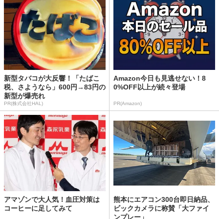
新型タバコが大反響！「たばこ
Amazon今日も見逃せない！8
税、さようなら」600円→83円の
0%OFF以上が続々登場
新型が爆売れ
PR(株式会社HAL)
PR(Amazon)
アマゾンで大人気！血圧対策は
熊本にエアコン300台即日納品、
コーヒーに足してみて
ビックカメラに称賛「大ファイ
ンプレー」