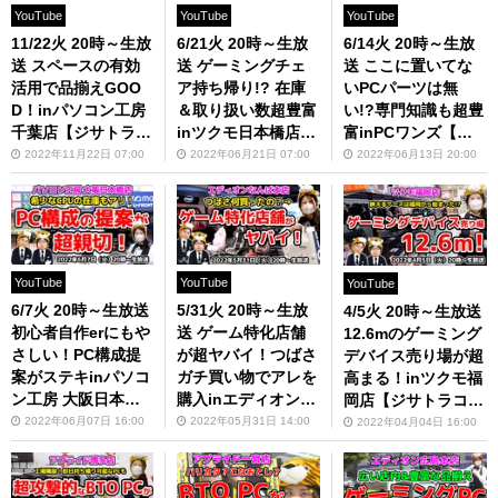
YouTube
YouTube
YouTube
11/22火 20時～生放
6/21火 20時～生放
6/14火 20時～生放
送 スペースの有効
送 ゲーミングチェ
送 ここに置いてな
活用で品揃えGOO
ア持ち帰り!? 在庫
いPCパーツは無
D！inパソコン工房
＆取り扱い数超豊富
い!?専門知識も超豊
千葉店【ジサトラコ
inツクモ日本橋店
富inPCワンズ【ジ
ンシェルジュ】
【ジサトラコンシェ
サトラコンシェルジ
2022年11月22日 07:00
2022年06月21日 07:00
2022年06月13日 20:00
ルジュ】
ュ】
YouTube
YouTube
YouTube
6/7火 20時～生放送
5/31火 20時～生放
4/5火 20時～生放送
初心者自作erにもや
送 ゲーム特化店舗
12.6mのゲーミング
さしい！PC構成提
が超ヤバイ！つばさ
デバイス売り場が超
案がステキinパソコ
ガチ買い物でアレを
高まる！inツクモ福
ン工房 大阪日本橋
購入inエディオンな
岡店【ジサトラコン
店【ジサトラコンシ
んば本店【ジサトラ
シェルジュ】
2022年06月07日 16:00
2022年05月31日 14:00
2022年04月04日 16:00
ェルジュ】
コンシェルジュ】