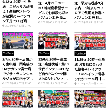
9/12火 20時～生放
送 4月29日OPE
送 駅から徒歩3分
送 こだわりの品揃
N！地域密着型サー
以内！5階ぶんのフ
え！高額PCパーツ
ビスでお値段も◎in
ロアで見応え抜群in
が超潤沢 inパソコ
パソコン工房 新前
パソコン工房 町田
ン工房 つくば店
橋店【ジサトラコン
店【ジサトラコンシ
2023年06月13日 12:00
2023年02月21日 12:00
【ジサトラコンシェ
2023年09月12日 07:00
シェルジュ】
ェルジュ】
ルジュ】
YouTube
YouTube
YouTube
2/7火 20時～店舗か
12/6火 20時～生放
11/29火 20時～生放
ら生中継 閉店後の
送 3店舗横断！第13
送 お客様に合わせ
OAナガシマ富士店
世代インテルCPUな
た接客＆レイアウ
でジサトラコンシェ
ど自作PCパーツ購
ト！inベイシア電器
ルジュが店内をプチ
入inOAナガシマ 浜
ひだかモール店【ジ
改装？【ジサトラコ
松＆静岡＆沼津本店
サトラコンシェルジ
2023年02月07日 12:00
2022年12月06日 07:00
2022年11月28日 17:00
ンシェルジュ】
【ジサトラコンシェ
ュ】
ルジュ】