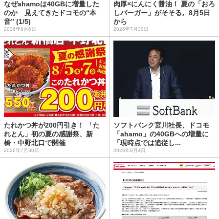
なぜahamoは40GBに増量した
肉厚×にんにく醤油！ 夏の「おろ
のか 見えてきたドコモの“本
しバーガー」がそそる。8月5日
音” (1/5)
から
2026年8月6日
2026年7月30日
たれかつ丼が200円引き！ 「た
ソフトバンク宮川社長、ドコモ
れとん」初の夏の感謝祭、新
「ahamo」の40GBへの増量に
橋・中野北口で開催
「現時点では追従し...
2026年7月30日
2026年8月4日