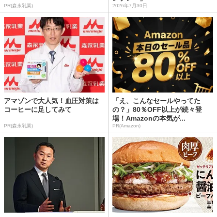
PR(森永乳業)
2026年7月30日
アマゾンで大人気！血圧対策は
「え、こんなセールやってた
コーヒーに足してみて
の？」80％OFF以上が続々登
場！Amazonの本気が...
PR(森永乳業)
PR(Amazon)