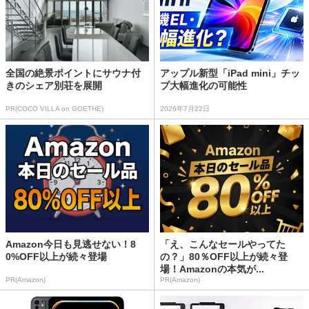
全国の絶景ポイントにサウナ付
アップル新型「iPad mini」チッ
きのシェア別荘を展開
プ大幅進化の可能性
PR(COCO VILLA on GOETHE)
2026年7月22日
Amazon今日も見逃せない！8
「え、こんなセールやってた
0%OFF以上が続々登場
の？」80％OFF以上が続々登
場！Amazonの本気が...
PR(Amazon)
PR(Amazon)