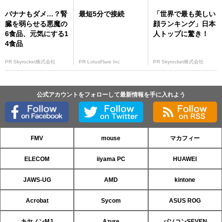
バナナもダメ…？腎
最短5分で接続
「世界で最も美しい
臓を弱らせる悪魔の
顔ランキング」日本
6食品、元気にする1
人トップに驚き！
4食品
PR Skyrocket株式会社
PR LotusFlare Inc
PR Skyrocket株式会社
公式アカウントをフォローして最新情報を手に入れよう
FMV
mouse
マカフィー
ELECOM
iiyama PC
HUAWEI
JAWS-UG
AMD
kintone
Acrobat
Sycom
ASUS ROG
キヤノンMJ
Azure
パソコンSEVEN