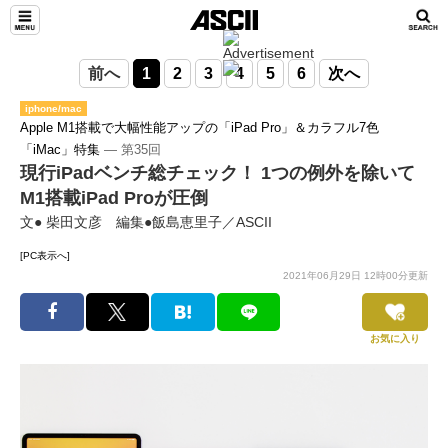
前へ
1
2
3
4
5
6
次へ
iphone/mac
Apple M1搭載で大幅性能アップの「iPad Pro」＆カラフル7色
「iMac」特集
― 第35回
現行iPadベンチ総チェック！ 1つの例外を除いて
M1搭載iPad Proが圧倒
文● 柴田文彦 編集●飯島恵里子／ASCII
[PC表示へ]
2021年06月29日 12時00分更新
お気に入り