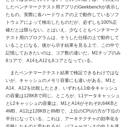
したベンチマークテスト用アプリのGeekbenchが表示し
たもの。実際に各ハードウェアの上で動作しているソフ
トウェアによって検出したものだが、必ずしも100%正
確だとは限らない。とはいえ、少なくともベンチマーク
テスト用のプログラムは、そうした仕様の上で動作して
いることになる。後から示す結果を見る上で、この中で
記憶しておきたいのは、コア数の違いだ。M1チップのみ
8コアで、A14もA12も6コアとなっている。
またベンチマークテスト結果で検証できるわけではな
いが、キャッシュのメモリ容量にも違いがある。M1と
A14、A12を比較したとき、いずれもL1命令キャッシュ
の容量は128KBで同じ。ところが、L1データキャッシュ
とL2キャッシュの容量は、M1とA14がそれぞれ64KBと
4MB、A12は128KBと8MBで、上位のCPUの方が下位の
半分になっている。これは、アーキテクチャの効率化を
反映したものと思われるが、パフォーマンスの向上を達