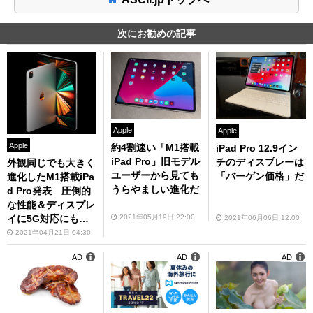
次にお勧めの記事
Apple
Apple
Apple
約4割速い「M1搭載
iPad Pro 12.9イン
iPad Pro」旧モデル
チのディスプレーは
外観同じでも大きく
ユーザーから見ても
「バーゲン価格」だ
進化したM1搭載iPa
うらやましい進化だ
d Pro発表 圧倒的
な性能＆ディスプレ
イに5G対応にも注
2021年05月19日 22:00
2021年06月06日 12:00
目
2021年04月21日 04:30
AD
AD
AD