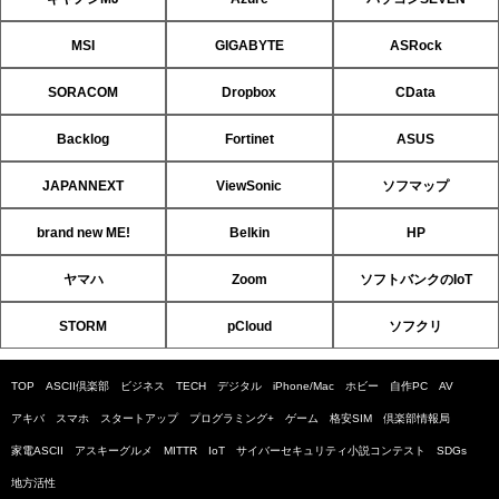
MSI
GIGABYTE
ASRock
SORACOM
Dropbox
CData
Backlog
Fortinet
ASUS
JAPANNEXT
ViewSonic
ソフマップ
brand new ME!
Belkin
HP
ヤマハ
Zoom
ソフトバンクのIoT
STORM
pCloud
ソフクリ
TOP
ASCII倶楽部
ビジネス
TECH
デジタル
iPhone/Mac
ホビー
自作PC
AV
アキバ
スマホ
スタートアップ
プログラミング+
ゲーム
格安SIM
倶楽部情報局
家電ASCII
アスキーグルメ
MITTR
IoT
サイバーセキュリティ小説コンテスト
SDGs
地方活性