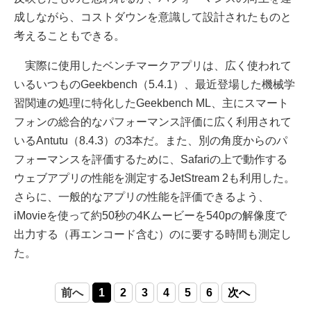
成しながら、コストダウンを意識して設計されたものと
考えることもできる。
実際に使用したベンチマークアプリは、広く使われて
いるいつものGeekbench（5.4.1）、最近登場した機械学
習関連の処理に特化したGeekbench ML、主にスマート
フォンの総合的なパフォーマンス評価に広く利用されて
いるAntutu（8.4.3）の3本だ。また、別の角度からのパ
フォーマンスを評価するために、Safariの上で動作する
ウェブアプリの性能を測定するJetStream 2も利用した。
さらに、一般的なアプリの性能を評価できるよう、
iMovieを使って約50秒の4Kムービーを540pの解像度で
出力する（再エンコード含む）のに要する時間も測定し
た。
前へ
1
2
3
4
5
6
次へ