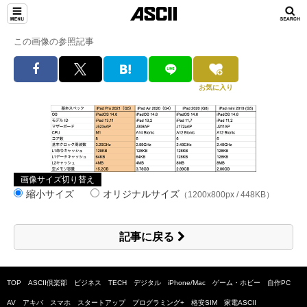
この画像の参照記事
お気に入り
画像サイズ切り替え
縮小サイズ
オリジナルサイズ
（1200x800px / 448KB）
記事に戻る
TOP
ASCII倶楽部
ビジネス
TECH
デジタル
iPhone/Mac
ゲーム・ホビー
自作PC
AV
アキバ
スマホ
スタートアップ
プログラミング+
格安SIM
家電ASCII