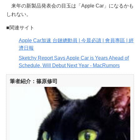
来年の新製品発表会の目玉は「Apple Car」になるかも
しれない。
■関連サイト
Apple Car加速 台鏈總動員 | 今晨必讀 | 會員專區 | 經
濟日報
Sketchy Report Says Apple Car is Years Ahead of
Schedule, Will Debut Next Year - MacRumors
筆者紹介：篠原修司