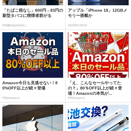
「たばこ税なし」600円→83円の
アップル「iPhone 18」12GBメ
新型タバコに喫煙者群がる
モリー搭載か
PR(株式会社HAL)
2026年5月5日
Amazon今日も見逃せない！8
「え、こんなセールやってた
0%OFF以上が続々登場
の？」80％OFF以上が続々登
場！Amazonの本気が...
PR(Amazon)
PR(Amazon)