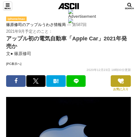
iphone/mac
篠原修司のアップルうわさ情報局
― 第587回
2021年9月予定とのこと：
アップル初の電気自動車「Apple Car」2021年発
売か
文● 篠原修司
[PC表示へ]
2020年12月23日 18時00分更新
お気に入り