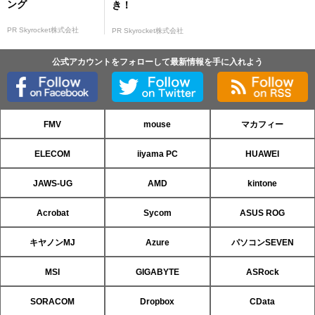
ング
き！
PR Skyrocket株式会社
PR Skyrocket株式会社
公式アカウントをフォローして最新情報を手に入れよう
FMV
mouse
マカフィー
ELECOM
iiyama PC
HUAWEI
JAWS-UG
AMD
kintone
Acrobat
Sycom
ASUS ROG
キヤノンMJ
Azure
パソコンSEVEN
MSI
GIGABYTE
ASRock
SORACOM
Dropbox
CData