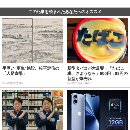
この記事を読まれたあなたへのオススメ
手厚い“更生”施設、松平定信の
新型タバコが大反響！「たばこ
「人足寄場」
税、さようなら」600円→83円の
新型が爆売れ
PR(國學院大學)
PR(株式会社HAL)