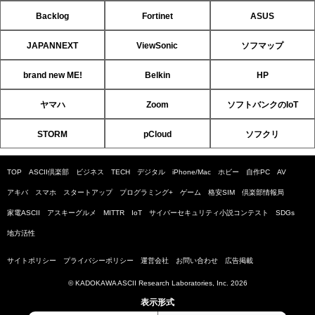
Backlog
Fortinet
ASUS
JAPANNEXT
ViewSonic
ソフマップ
brand new ME!
Belkin
HP
ヤマハ
Zoom
ソフトバンクのIoT
STORM
pCloud
ソフクリ
TOP
ASCII倶楽部
ビジネス
TECH
デジタル
iPhone/Mac
ホビー
自作PC
AV
アキバ
スマホ
スタートアップ
プログラミング+
ゲーム
格安SIM
倶楽部情報局
家電ASCII
アスキーグルメ
MITTR
IoT
サイバーセキュリティ小説コンテスト
SDGs
地方活性
サイトポリシー
プライバシーポリシー
運営会社
お問い合わせ
広告掲載
© KADOKAWA ASCII Research Laboratories, Inc. 2026
表示形式