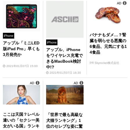
AD
バナナもダメ…？腎
iPhone
臓を弱らせる悪魔の
アップル「ミニLED
iPhone
6食品、元気にする1
版iPad Pro」早くも
アップル、iPhone
4食品
3月発売か
をワイヤレス充電で
きるMacBook検討
PR Skyrocket株式会社
2021年01月07日 15:00
中!?
2021年01月07日 16:30
AD
AD
ここは天国？レベル
「世界で最も高級な
違いの「セクシー美
犬猫ランキング」1
女がいる国」ランキ
位のセレブな姿に驚