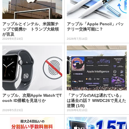
アップルとインテル、米国製チ
アップル「Apple Pencil」バッ
ップで提携か トランプ大統領
テリー交換可能に？
が言及
2026年6月19日
2026年7月14日
アップル、次期Apple WatchでT
「アップルのAIは遅れている」
ouch ID搭載を見送りか
は過去の話？ WWDC26で見えた
逆襲 (1/5)
2026年5月23日
2026年6月10日