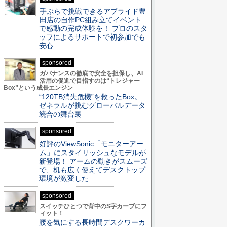
手ぶらで挑戦できるアプライド豊
田店の自作PC組み立てイベント
で感動の完成体験を！ プロのスタ
ッフによるサポートで初参加でも
安心
sponsored
ガバナンスの徹底で安全を担保し、AI
活用の促進で目指すのは“トレジャー
Box”という成長エンジン
“120TB消失危機”を救ったBox。
ゼネラルが挑むグローバルデータ
統合の舞台裏
sponsored
好評のViewSonic「モニターアー
ム」にスタイリッシュなモデルが
新登場！ アームの動きがスムーズ
で、机も広く使えてデスクトップ
環境が激変した
sponsored
スイッチひとつで背中のS字カーブにフ
ィット！
腰を気にする長時間デスクワーカ