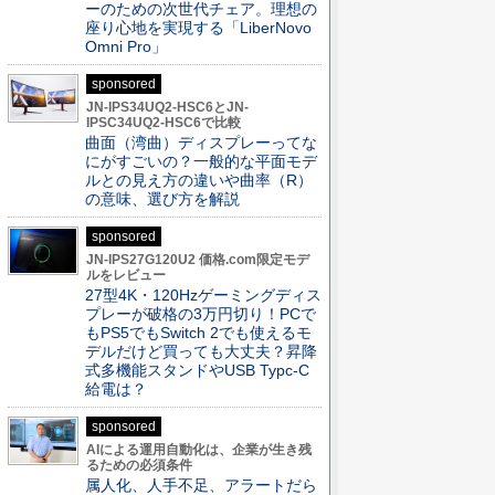
ーのための次世代チェア。理想の
座り心地を実現する「LiberNovo
Omni Pro」
sponsored
JN-IPS34UQ2-HSC6とJN-
IPSC34UQ2-HSC6で比較
曲面（湾曲）ディスプレーってな
にがすごいの？一般的な平面モデ
ルとの見え方の違いや曲率（R）
の意味、選び方を解説
sponsored
JN-IPS27G120U2 価格.com限定モデ
ルをレビュー
27型4K・120Hzゲーミングディス
プレーが破格の3万円切り！PCで
もPS5でもSwitch 2でも使えるモ
デルだけど買っても大丈夫？昇降
式多機能スタンドやUSB Typc-C
給電は？
sponsored
AIによる運用自動化は、企業が生き残
るための必須条件
属人化、人手不足、アラートだら