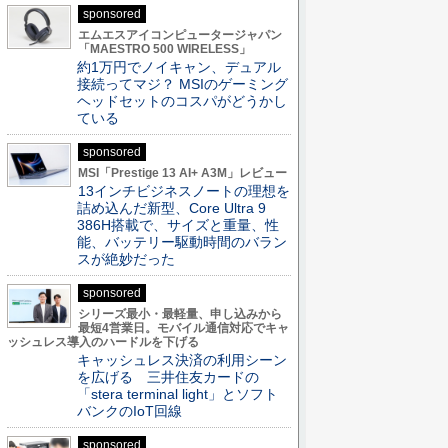
sponsored
エムエスアイコンピュータージャパン
「MAESTRO 500 WIRELESS」
約1万円でノイキャン、デュアル
接続ってマジ？ MSIのゲーミング
ヘッドセットのコスパがどうかし
ている
sponsored
MSI「Prestige 13 AI+ A3M」レビュー
13インチビジネスノートの理想を
詰め込んだ新型、Core Ultra 9
386H搭載で、サイズと重量、性
能、バッテリー駆動時間のバラン
スが絶妙だった
sponsored
シリーズ最小・最軽量、申し込みから
最短4営業日。モバイル通信対応でキャ
ッシュレス導入のハードルを下げる
キャッシュレス決済の利用シーン
を広げる 三井住友カードの
「stera terminal light」とソフト
バンクのIoT回線
sponsored