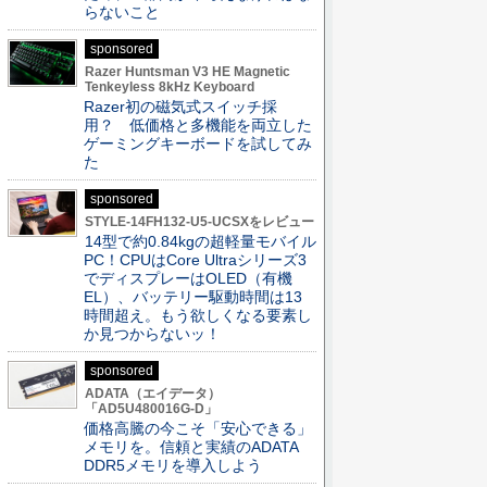
らないこと
sponsored
Razer Huntsman V3 HE Magnetic
Tenkeyless 8kHz Keyboard
Razer初の磁気式スイッチ採
用？ 低価格と多機能を両立した
ゲーミングキーボードを試してみ
た
sponsored
STYLE-14FH132-U5-UCSXをレビュー
14型で約0.84kgの超軽量モバイル
PC！CPUはCore Ultraシリーズ3
でディスプレーはOLED（有機
EL）、バッテリー駆動時間は13
時間超え。もう欲しくなる要素し
か見つからないッ！
sponsored
ADATA（エイデータ）
「AD5U480016G-D」
価格高騰の今こそ「安心できる」
メモリを。信頼と実績のADATA
DDR5メモリを導入しよう