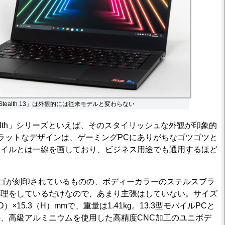
de Stealth 13」は外観的には従来モデルと変わらない
 Stealth」シリーズといえば、そのスタイリッシュな外観が印象的
でフラットなデザインは、ゲーミングPCにありがちなゴツゴツと
タイルとは一線を画しており、ビジネス用途でも通用するほど
ロゴが刻印されているものの、ボディーカラーのステルスブラ
処理をしているだけなので、あまり主張はしていない。サイズ
（D）×15.3（H）mmで、重量は1.41kg。13.3型モバイルPCと
、高級アルミニウムを使用した高精度CNC加工のユニボデ