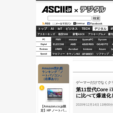
ASCII.jp
デジタル
トップ
AI
IoT
ビジネス
TECH
デジタル
i
アスキーキッズ
格安SIM
家電ASCII
アスキーグルメ
週刊
FMV
mouse
iiyamaPC
Sycom
PC
ELECOM
AMD
ASUS ROG
Digital
GIGABYTE
JAWS
Acrobat
kintone
Azure
Business
S
JAPANNEXT
マカフィー
キヤノンMJ
ソフマップ
Special
Amazon売れ筋
ランキング「ノ
ートパソコン」
（在庫あり）
ゲーマーだけでなくク
1
第11世代Core i
に比べて爆速化
2020年12月14日 11時00
【Amazon.co.jp限
定】HP ノートパソ