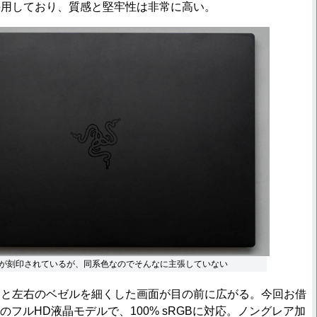
採用しており、質感と堅牢性は非常に高い。
が刻印されているが、同系色なのでそんなに主張していない
と左右のベゼルを細くした画面が目の前に広がる。今回お借
動のフルHD液晶モデルで、100% sRGBに対応。ノングレア加