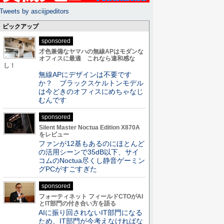
Tweets by asciijpeditors
ピックアップ
sponsored
才色兼備なヤマハの無線APはモダンな
オフィスに最適 これなら違和感な
し！
無線APにデザインは不要です
か？ ブラックスケルトンモデル
は今どきのオフィスにめちゃなじ
むんです
sponsored
Silent Master Noctua Edition X870A
をレビュー
ファンが12基もあるのにほとんど
の活用シーンで35dB以下、サイ
コムのNoctua尽くし静音ゲーミン
グPCがすごすぎた
sponsored
フォーティネット フィールドCTOがAI
とIT部門の付き合い方を語る
AIに振り回されないIT部門になる
ため、IT部門が今考えなければな