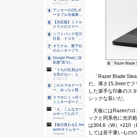
やるべ...
ビズヒント
アンカーの23Lポ
ータブル冷蔵庫が
Ama...
【決定版】ミドル
クラスのスマート
フォンの...
ソフトバンク宮川
社長、ドコモ「ah
amo...
オラクル、数千社
のエンタープライ
ズ・アプ...
Google Pixelに深
刻度"高"の...
新「Razer Bla
「うちの社員はや
る気がない」と嘆
「Razer Blade
くリーダ...
ビズヒント
だ。厚さ15.3mm
このスマホクーラ
ー、めっちゃ賢
した派手な印象のス
い。ただ冷...
スマホにくっ付く
シックな装いだ。
ミニキーボード！
触ってわ...
「え、こんなセー
天板にはRazerの
ルやってたの？」
ックと同系色に光沢
80％O...
Amazon
【毎日変わる】Am
は304.6（W）×210
azonタイムセール
しては若干重いものの
が...
Amazon