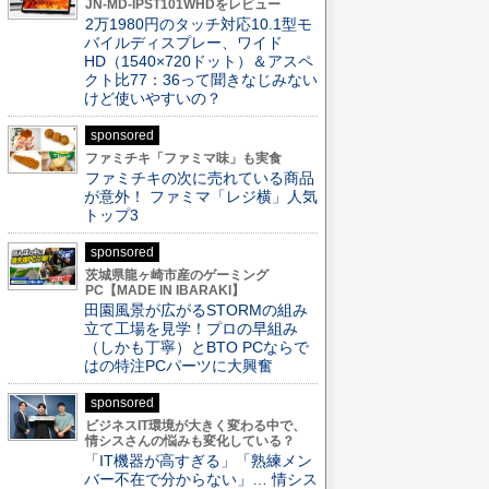
JN-MD-IPST101WHDをレビュー
2万1980円のタッチ対応10.1型モ
バイルディスプレー、ワイド
HD（1540×720ドット）＆アスペ
クト比77：36って聞きなじみない
けど使いやすいの？
sponsored
ファミチキ「ファミマ味」も実食
ファミチキの次に売れている商品
が意外！ ファミマ「レジ横」人気
トップ3
sponsored
茨城県龍ヶ崎市産のゲーミング
PC【MADE IN IBARAKI】
田園風景が広がるSTORMの組み
立て工場を見学！プロの早組み
（しかも丁寧）とBTO PCならで
はの特注PCパーツに大興奮
sponsored
ビジネスIT環境が大きく変わる中で、
情シスさんの悩みも変化している？
「IT機器が高すぎる」「熟練メン
バー不在で分からない」… 情シス