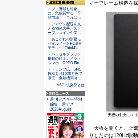
ィーフレーム構造を
ASCII倶楽部
・プロ野球も対象
に、急成長する「予
測市場」 これは…
・アマゾン配送を支
える物流大手、ステ
ーブルコイン企業…
・あこがれの旗艦モ
バイルノートPC最新
モデル=「ThinkPa…
・ハッセルブラッド
搭載の頂上カメラ・
スマホ「OPPO Fin…
・トランプ氏、SNS
投稿を月1620万円で
販売 金融機関向…
ASCII倶楽部とは
注目ニュース
週刊アスキー特別
編集 週アス
2026August
天板の中央にロゴ
天板を開くと、上部
りしたのは120Hz駆