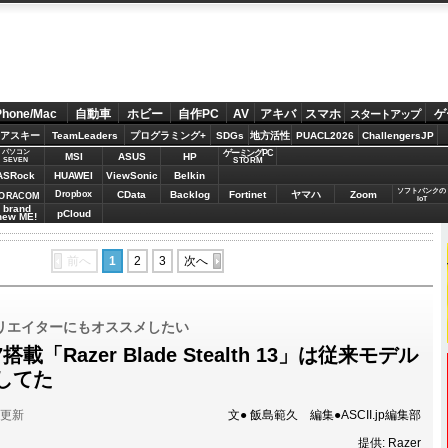
Phone/Mac
自動車
ホビー
自作PC
AV
アキバ
スマホ
ゲ
スタートアップ
アスキー
TeamLeaders
プログラミング+
SDGs
地方活性
PUACL2026
ChallengersJP
パソコン
ゲーミングPC
MSI
ASUS
HP
STORM
SEVEN
ASRock
HUAWEI
ViewSonic
Belkin
ソフトバンクの
Dropbox
CData
Backlog
Fortinet
ヤマハ
Zoom
ORACOM
IoT
brand
pCloud
new ME!
前へ
1
2
3
次へ
リエイターにもオススメしたい
7搭載「Razer Blade Stealth 13」は従来モデル
してた
分更新
文● 飯島範久 編集●ASCII.jp編集部
提供: Razer