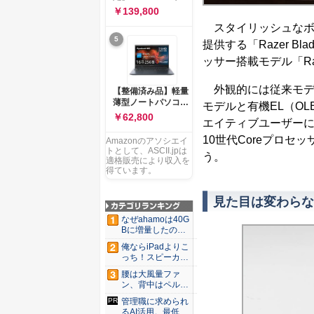
ー 83K9003JJP ノー
ソコン Vivobook 15
￥139,800
トPC
M1502NAQ 15.6イ
スタイリッシュなボ
ンチ AMD Ryzen 7
5
170 メモリ16GB
提供する「Razer Bl
SSD 512GB
ッサー搭載モデル「Razer
Microsoft 365
Personal (24か月版)
搭載 Windows 11 重
外観的には従来モデル
【整備済み品】軽量
量1.7kg Wi-Fi 6E ク
薄型ノートパソコン
モデルと有機EL（O
ワイエットブルー
dynabook G83 ■
￥62,800
M1502NAQ-
エイティブユーザー
13.3型
R7165BUWS
FHD(1920x1080) -
10世代Coreプロ
Amazonのアソシエイ
高性能第11世代Core
トとして、ASCII.jpは
う。
i5-1135G7 - メモリ
適格販売により収入を
16GB - SSD 256GB
得ています。
- Webカメラ -
WiFi&Bluetooth -
見た目は変わらな
USB Type-C - MS
Office 2021 - Win11
なぜahamoは40G
搭載
Bに増量したの
か ...
俺ならiPadよりこ
っち！スピーカー
9個...
腰は大風量ファ
ン、背中はペルチ
ェ冷却。ダ...
管理職に求められ
るAI活用。最低限