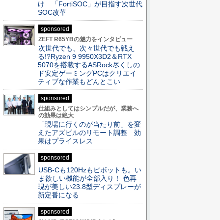
け 「FortiSOC」が目指す次世代
SOC改革
sponsored
ZEFT R65YBの魅力をインタビュー
次世代でも、次々世代でも戦え
る!?Ryzen 9 9950X3D2＆RTX
5070を搭載するASRock尽くしの
ド安定ゲーミングPCはクリエイ
ティブな作業もどんとこい
sponsored
仕組みとしてはシンプルだが、業務へ
の効果は絶大
「現場に行くのが当たり前」を変
えたアズビルのリモート調整 効
果はプライスレス
sponsored
USB-Cも120Hzもピボットも。い
ま欲しい機能が全部入り！ 色再
現が美しい23.8型ディスプレーが
新定番になる
sponsored