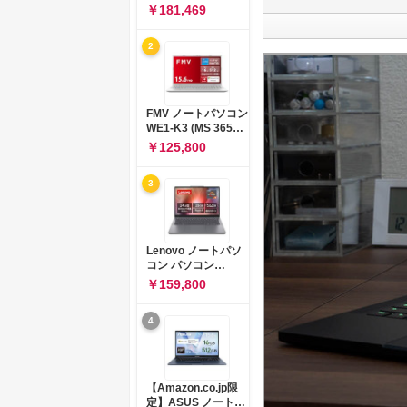
コン 15-fd 15.6イン
￥181,469
チ インテル Core 5
120U メモリ16GB
2
SSD512GB
Windows 11
Microsoft Office
2024搭載 WPS
Office搭載 カメラシ
FMV ノートパソコン
ャッター 指紋認証 薄
WE1-K3 (MS 365
型 Copilotキー搭載
Personal/Copilotキ
￥125,800
ナチュラルシルバー
ー搭載/Win 11/15.6
(BJ0M5PA-AAAI)
型/Core
3
i5/16GB/SSD
512GB/ホワイト)
FMVWK3E15W_AZ
Lenovo ノートパソ
コン パソコン
IdeaPad Slim 3 14.0
￥159,800
インチ AMD
Ryzen™ 5 8640HS
4
メモリ16GB
SSD512GB
Microsoft 365 試用
版 Windows11 バッ
テリー駆動12.6時間
【Amazon.co.jp限
重量1.39kg ルナグレ
定】ASUS ノートパ