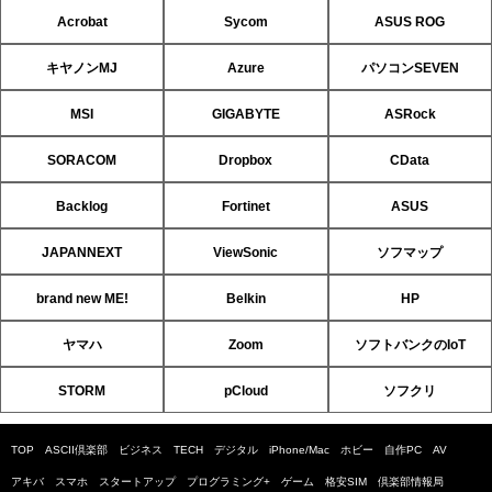
Acrobat
Sycom
ASUS ROG
キヤノンMJ
Azure
パソコンSEVEN
MSI
GIGABYTE
ASRock
SORACOM
Dropbox
CData
Backlog
Fortinet
ASUS
JAPANNEXT
ViewSonic
ソフマップ
brand new ME!
Belkin
HP
ヤマハ
Zoom
ソフトバンクのIoT
STORM
pCloud
ソフクリ
TOP
ASCII倶楽部
ビジネス
TECH
デジタル
iPhone/Mac
ホビー
自作PC
AV
アキバ
スマホ
スタートアップ
プログラミング+
ゲーム
格安SIM
倶楽部情報局