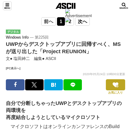
前へ
1
2
次へ
デジタル
Windows Info
― 第225回
UWPからデスクトップアプリに回帰すべく、MS
が送り出した「Project REUNION」
文● 塩田紳二 編集● ASCII
[PC表示へ]
2020年05月24日 10時00分更新
お気に入り
自分で分断しちゃったUWPとデスクトップアプリの
両環境を
再度結合しようとしているマイクロソフト
マイクロソフトはオンラインカンファレンスのBuild