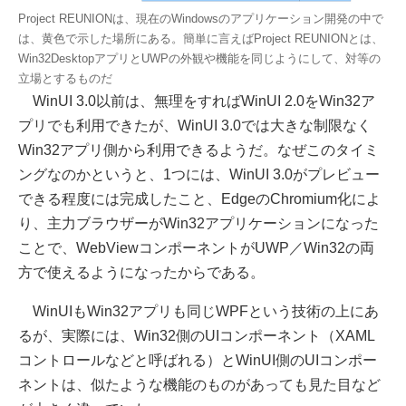
Project REUNIONは、現在のWindowsのアプリケーション開発の中で
は、黄色で示した場所にある。簡単に言えばProject REUNIONとは、
Win32DesktopアプリとUWPの外観や機能を同じようにして、対等の
立場とするものだ
WinUI 3.0以前は、無理をすればWinUI 2.0をWin32ア
プリでも利用できたが、WinUI 3.0では大きな制限なく
Win32アプリ側から利用できるようだ。なぜこのタイミ
ングなのかというと、1つには、WinUI 3.0がプレビュー
できる程度には完成したこと、EdgeのChromium化によ
り、主力ブラウザーがWin32アプリケーションになった
ことで、WebViewコンポーネントがUWP／Win32の両
方で使えるようになったからである。
WinUIもWin32アプリも同じWPFという技術の上にあ
るが、実際には、Win32側のUIコンポーネント（XAML
コントロールなどと呼ばれる）とWinUI側のUIコンポー
ネントは、似たような機能のものがあっても見た目など