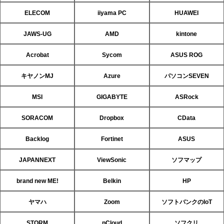
ELECOM
iiyama PC
HUAWEI
JAWS-UG
AMD
kintone
Acrobat
Sycom
ASUS ROG
キヤノンMJ
Azure
パソコンSEVEN
MSI
GIGABYTE
ASRock
SORACOM
Dropbox
CData
Backlog
Fortinet
ASUS
JAPANNEXT
ViewSonic
ソフマップ
brand new ME!
Belkin
HP
ヤマハ
Zoom
ソフトバンクのIoT
STORM
pCloud
ソフクリ