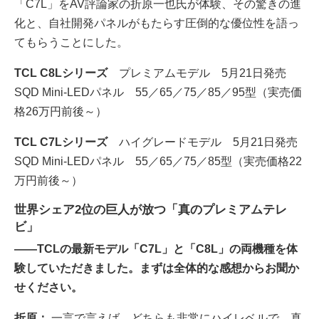
「C7L」をAV評論家の折原一也氏が体験、その驚きの進
化と、自社開発パネルがもたらす圧倒的な優位性を語っ
てもらうことにした。
TCL C8Lシリーズ
プレミアムモデル 5月21日発売
SQD Mini-LEDパネル 55／65／75／85／95型（実売価
格26万円前後～）
TCL C7Lシリーズ
ハイグレードモデル 5月21日発売
SQD Mini-LEDパネル 55／65／75／85型（実売価格22
万円前後～）
世界シェア2位の巨人が放つ「真のプレミアムテレ
ビ」
――TCLの最新モデル「C7L」と「C8L」の両機種を体
験していただきました。まずは全体的な感想からお聞か
せください。
折原：
一言で言えば、どちらも非常にハイレベルで、真