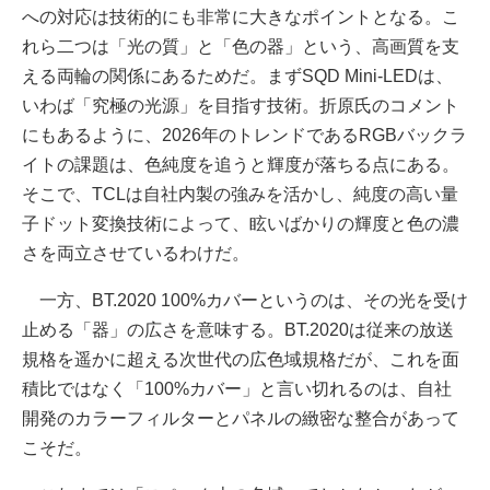
への対応は技術的にも非常に大きなポイントとなる。こ
れら二つは「光の質」と「色の器」という、高画質を支
える両輪の関係にあるためだ。まずSQD Mini-LEDは、
いわば「究極の光源」を目指す技術。折原氏のコメント
にもあるように、2026年のトレンドであるRGBバックラ
イトの課題は、色純度を追うと輝度が落ちる点にある。
そこで、TCLは自社内製の強みを活かし、純度の高い量
子ドット変換技術によって、眩いばかりの輝度と色の濃
さを両立させているわけだ。
一方、BT.2020 100%カバーというのは、その光を受け
止める「器」の広さを意味する。BT.2020は従来の放送
規格を遥かに超える次世代の広色域規格だが、これを面
積比ではなく「100%カバー」と言い切れるのは、自社
開発のカラーフィルターとパネルの緻密な整合があって
こそだ。