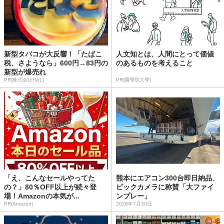
新型タバコが大反響！「たばこ
人文知とは、人間にとって価値
税、さようなら」600円→83円の
のあるものを考えること
新型が爆売れ
PR(株式会社HAL)
PR(國學院大學)
「え、こんなセールやってた
熊本にエアコン300台即日納品、
の？」80％OFF以上が続々登
ビックカメラに称賛「大ファイ
場！Amazonの本気が...
ンプレー」
PR(Amazon)
2026年7月30日