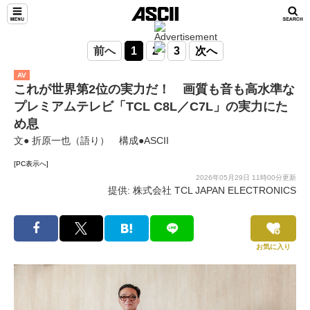
前へ
1
2
3
次へ
AV
これが世界第2位の実力だ！ 画質も音も高水準な
プレミアムテレビ「TCL C8L／C7L」の実力にた
め息
文● 折原一也（語り） 構成●ASCII
[PC表示へ]
2026年05月29日 11時00分更新
提供: 株式会社 TCL JAPAN ELECTRONICS
お気に入り