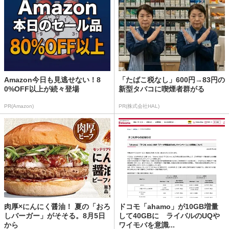
Amazon今日も見逃せない！8
「たばこ税なし」600円→83円の
0%OFF以上が続々登場
新型タバコに喫煙者群がる
PR(Amazon)
PR(株式会社HAL)
肉厚×にんにく醤油！ 夏の「おろ
ドコモ「ahamo」が10GB増量
しバーガー」がそそる。8月5日
して40GBに ライバルのUQや
から
ワイモバを意識...