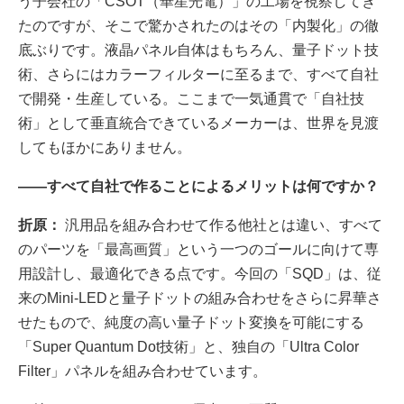
う子会社の「CSOT（華星光電）」の工場を視察してき
たのですが、そこで驚かされたのはその「内製化」の徹
底ぶりです。液晶パネル自体はもちろん、量子ドット技
術、さらにはカラーフィルターに至るまで、すべて自社
で開発・生産している。ここまで一気通貫で「自社技
術」として垂直統合できているメーカーは、世界を見渡
してもほかにありません。
――すべて自社で作ることによるメリットは何ですか？
折原：
汎用品を組み合わせて作る他社とは違い、すべて
のパーツを「最高画質」という一つのゴールに向けて専
用設計し、最適化できる点です。今回の「SQD」は、従
来のMini-LEDと量子ドットの組み合わせをさらに昇華さ
せたもので、純度の高い量子ドット変換を可能にする
「Super Quantum Dot技術」と、独自の「Ultra Color
Filter」パネルを組み合わせています。