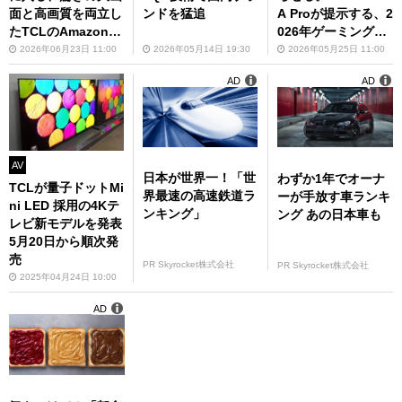
面と高画質を両立し
ンドを猛追
A Proが提示する、2
たTCLのAmazon専
026年ゲーミングモ
売モデル！
ニターの最終回答
2026年06月23日 11:00
2026年05月14日 19:30
2026年05月25日 11:00
AD
AD
AV
日本が世界一！「世
わずか1年でオーナ
TCLが量子ドットMi
界最速の高速鉄道ラ
ーが手放す車ランキ
ni LED 採用の4Kテ
ンキング」
ング あの日本車も
レビ新モデルを発表
5月20日から順次発
売
PR Skyrocket株式会社
PR Skyrocket株式会社
2025年04月24日 10:00
AD