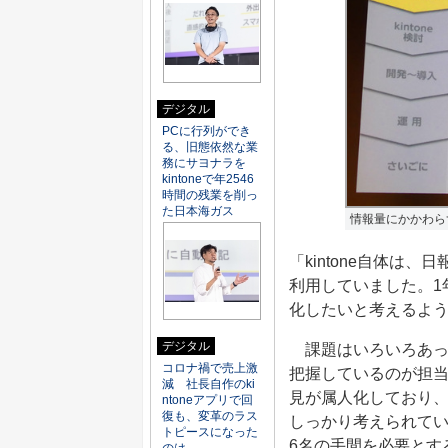
デジタル
PCに行列ができ
る、旧態依然な業
務にサヨナラを
kintoneで年2546
時間の残業を削っ
た日本海ガス
情報量にかかわら
「kintone自体は
利用していました。1
化したいと考えるよ
デジタル
課題はいろいろあっ
コロナ禍で売上激
把握しているのが担
減 社長自作のki
見が属人化しており
ntoneアプリで回
復も、変革のラス
しっかり考えられてい
トピースになった
6名の手間を必要とす