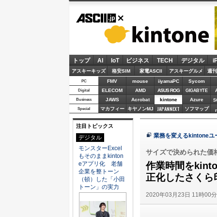
ASCII.jp
kintone
トップ
AI
IoT
ビジネス
TECH
デジタル
i
アスキーキッズ
格安SIM
家電ASCII
アスキーグルメ
週刊
FMV
mouse
iiyamaPC
Sycom
PC
ELECOM
AMD
ASUS ROG
Digital
GIGABYTE
JAWS
Acrobat
kintone
Azure
Business
S
JAPANNEXT
マカフィー
キヤノンMJ
ソフマップ
Special
注目トピックス
業務を変えるkintone
デジタル
モンスターExcel
サイズで決められた価格
もそのままkinton
eアプリ化 老舗
作業時間をkin
企業を整トーン
正化したさくら
（頓）した「小田
トーン」の実力
2020年03月23日 11時00