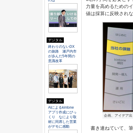
のは
力量を高めるための
値は採算に反映され
デジタル
終わりのないDX
の旅路 瀬戸内市
が歩んだ5年間の
意識改革
デジタル
AIによるkintone
アプリ作成にびっ
企画、アイデア出
くり なにより取
材に同席した営業
がデモに感動
書き連ねていて、筆