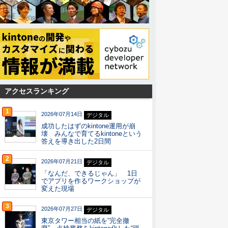
アクセスランキング
1
2026年07月14日
デジタル
成功したはずのkintone運用が崩
壊 みんなで育てるkintoneという
答えを導き出した2日間
2
2026年07月21日
デジタル
「なんだ、できるじゃん」 1日
でアプリを作るワークショップが
変えた現場
3
2026年07月27日
デジタル
東京タワー相当の紙を“完全撤