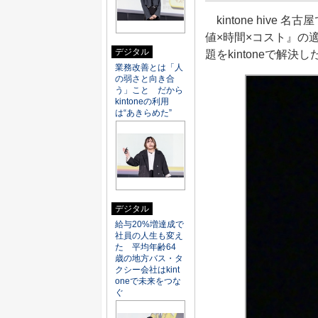
kintone hive
値×時間×コスト』の
デジタル
題をkintoneで解
業務改善とは「人
の弱さと向き合
う」こと だから
kintoneの利用
は“あきらめた”
デジタル
給与20%増達成で
社員の人生も変え
た 平均年齢64
歳の地方バス・タ
クシー会社はkint
oneで未来をつな
ぐ