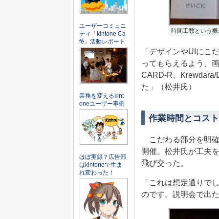
ユーザーコミュニ
時間工数という概
ティ「kintone Ca
fé」活動レポート
「デザインやUIにこ
ってもらえるよう、画面
CARD-R、Krewd
た」（松井氏）
業務を変えるkint
oneユーザー事例
作業時間とコスト
こだわる部分を明確
開催。松井氏が工夫を
ほぼ実録？広告部
飛び交った。
はkintoneで生ま
れ変わった！
「これは想定通りでし
のです。説明会で出