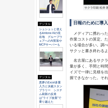
サクラ印刷 松井 
日報のために導入し
デジタル
シュシュッと使え
るkintone AIの現
メディアに携わった
在地 グループウ
作業コストの算定。た
ェアへのAI実装や
MCPサーバーも
いる場合が多い。調
サクッと書き終わる
名古屋にあるサクラ
量が多く、手間と時
イズで一律に見積を
デジタル
握できなかった。それを
悪夢のExcel多重
入力と決裁スタン
プラリー システ
ム刷新の反発
は“ライブ改善”で
乗り越えた