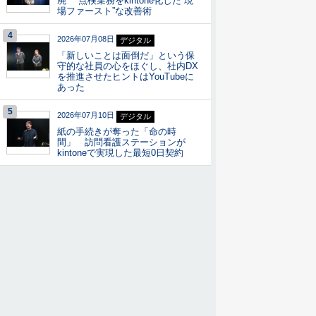
廃” 点検業務をkintone化した“現
場ファースト”な改善術
4
2026年07月08日
デジタル
「新しいことは面倒だ」という保
守的な社員の心をほぐし、社内DX
を推進させたヒントはYouTubeに
あった
5
2026年07月10日
デジタル
紙の手続きが奪った「命の時
間」 訪問看護ステーションが
kintoneで実現した最短0日契約