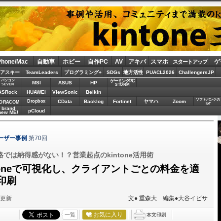
Phone/Mac
自動車
ホビー
自作PC
AV
アキバ
スマホ
ゲ
スタートアップ
アスキー
TeamLeaders
プログラミング+
SDGs
地方活性
PUACL2026
ChallengersJP
パソコン
ゲーミングPC
MSI
ASUS
HP
STORM
SEVEN
ASRock
HUAWEI
ViewSonic
Belkin
ソフトバンクの
Dropbox
CData
Backlog
Fortinet
ヤマハ
Zoom
ORACOM
IoT
brand
pCloud
new ME!
ユーザー事例
第70回
では納得感がない！？営業起点のkintone活用術
toneで可視化し、クライアントごとの料金を適
印刷
分更新
文● 重森大 編集●大谷イビサ
お気に入り
一覧