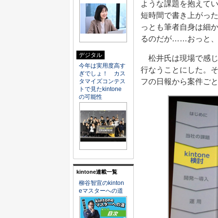
ような課題を抱えて
短時間で書き上がっ
っとも筆者自身は細
るのだが……おっと
デジタル
松井氏は現場で感じ
今年は実用度高す
行なうことにした。
ぎでしょ！ カス
フの日報から案件ご
タマイズコンテス
トで見たkintone
の可能性
kintone連載一覧
柳谷智宣のkinton
eマスターへの道