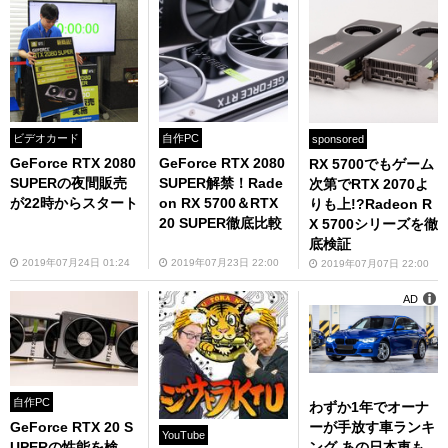
ビデオカード
自作PC
sponsored
GeForce RTX 2080
GeForce RTX 2080
RX 5700でもゲーム
SUPERの夜間販売
SUPER解禁！Rade
次第でRTX 2070よ
が22時からスタート
on RX 5700＆RTX
りも上!?Radeon R
20 SUPER徹底比較
X 5700シリーズを徹
底検証
2019年07月24日 01:24
2019年07月23日 22:00
2019年07月07日 22:00
AD
自作PC
わずか1年でオーナ
GeForce RTX 20 S
ーが手放す車ランキ
YouTube
UPERの性能を検
ング あの日本車も