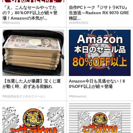
「え、こんなセールやってた
自作PCトーク『ジサトラKTU』
の？」80％OFF以上が続々登
生放送～Radeon RX 9070 GRE
場！Amazonの本気が...
検証...
PR(Amazon)
2026年6月8日
【当選した人が暴露】宝くじ運
Amazon今日も見逃せない！8
が動く時、必ずある前触れ
0%OFF以上が続々登場
PR(合同会社デジタルファーム )
PR(Amazon)