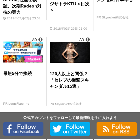
ジサトラKTU＜目次
証、次期Radeon対
＞
抗の実力
PR Skyrocket株式会社
2019年07月02日 23:58
2018年03月29日 21:00
AD
AD
最短5分で接続
120人以上と関係？
「セレブの衝撃スキ
ャンダル15選」
PR LotusFlare Inc
PR Skyrocket株式会社
公式アカウントをフォローして最新情報を手に入れよう