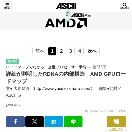
前へ
1
2
3
4
次へ
自作PC
ロードマップでわかる！当世プロセッサー事情
― 第515回
詳細が判明したRDNAの内部構造 AMD GPUロー
ドマップ
文● 大原雄介（
http://www.yusuke-ohara.com/
） 編集●北村／
ASCII.jp
[PC表示へ]
2019年06月17日 12時00分更新
お気に入り