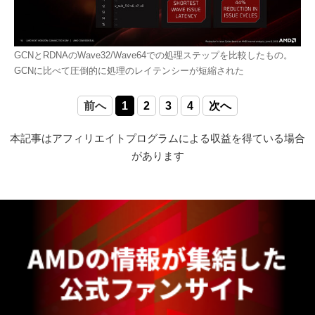
GCNとRDNAのWave32/Wave64での処理ステップを比較したもの。
GCNに比べて圧倒的に処理のレイテンシーが短縮された
前へ
1
2
3
4
次へ
本記事はアフィリエイトプログラムによる収益を得ている場合
があります