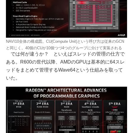
NAVI10全体の構成図。CU(Compute Unit)という呼び方は従来のGCN
と同じく。40個のCUが10個つづ4つのグループに分けて実装される
では何が違うか？ といえばスレッドの管理の仕方で
ある。R600の世代以降、AMDのGPUは基本的に64スレ
ッドをまとめて管理するWave64という仕組みを取って
いた。