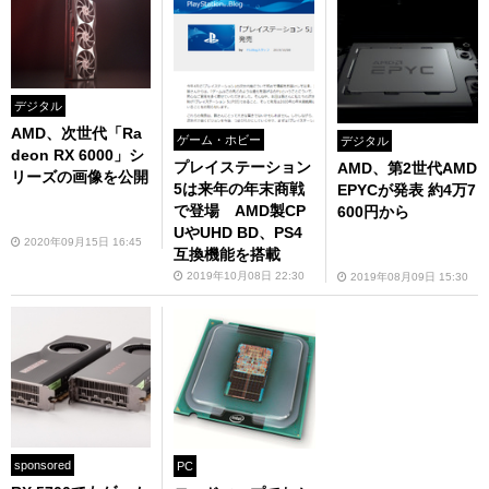
デジタル
AMD、次世代「Ra
ゲーム・ホビー
デジタル
deon RX 6000」シ
プレイステーション
AMD、第2世代AMD
リーズの画像を公開
5は来年の年末商戦
EPYCが発表 約4万7
で登場 AMD製CP
600円から
UやUHD BD、PS4
2020年09月15日 16:45
互換機能を搭載
2019年10月08日 22:30
2019年08月09日 15:30
sponsored
PC