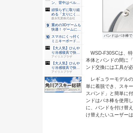
ン、背中はペルチ
ェ冷却。ダ...
頑張らずに取り組
める「太りにくい
カラダづ...
森永乳業株式会社
重めの3Dゲームも
快適！ ゲームに強
いH...
バンドはバネ棒で
スマホにくっ付く
ミニキーボード！
触ってわ...
【大人気】ひんや
WSD-F30SCは
り冷感寝具で快適
な睡眠を...
アイリスプラザ
本体とバンドの間に
【大人気】ひんや
ンド交換には工具が
り冷感寝具で快適
な睡眠を...
アイリスプラザ
レギュラーモデルのW
単に着脱でき、スキ
スバンド」と簡単に付
ンドはバネ棒を使用
に、バンドを付け替
け替えたいユーザー