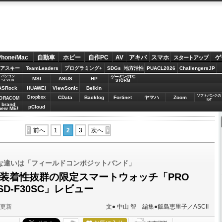
Phone/Mac
自動車
ホビー
自作PC
AV
アキバ
スマホ
ゲ
スタートアップ
アスキー
TeamLeaders
プログラミング+
SDGs
地方活性
PUACL2026
ChallengersJP
パソコン
ゲーミングPC
MSI
ASUS
HP
STORM
SEVEN
ASRock
HUAWEI
ViewSonic
Belkin
ソフトバンクの
Dropbox
CData
Backlog
Fortinet
ヤマハ
Zoom
ORACOM
IoT
brand
pCloud
new ME!
前へ
1
2
3
次へ
な違いは「フィールドコンポジットバンド」
・装着性抜群の限定スマートウォッチ「PRO
 WSD-F30SC」レビュー
分更新
文● 中山 智 編集●飯島恵里子／ASCII