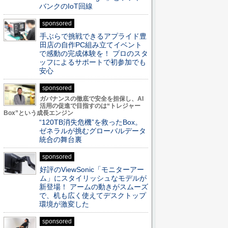
バンクのIoT回線
sponsored
手ぶらで挑戦できるアプライド豊
田店の自作PC組み立てイベント
で感動の完成体験を！ プロのスタ
ッフによるサポートで初参加でも
安心
sponsored
ガバナンスの徹底で安全を担保し、AI
活用の促進で目指すのは“トレジャー
Box”という成長エンジン
“120TB消失危機”を救ったBox。
ゼネラルが挑むグローバルデータ
統合の舞台裏
sponsored
好評のViewSonic「モニターアー
ム」にスタイリッシュなモデルが
新登場！ アームの動きがスムーズ
で、机も広く使えてデスクトップ
環境が激変した
sponsored