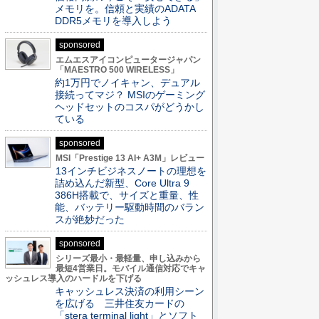
メモリを。信頼と実績のADATA
DDR5メモリを導入しよう
sponsored
エムエスアイコンピュータージャパン
「MAESTRO 500 WIRELESS」
約1万円でノイキャン、デュアル
接続ってマジ？ MSIのゲーミング
ヘッドセットのコスパがどうかし
ている
sponsored
MSI「Prestige 13 AI+ A3M」レビュー
13インチビジネスノートの理想を
詰め込んだ新型、Core Ultra 9
386H搭載で、サイズと重量、性
能、バッテリー駆動時間のバラン
スが絶妙だった
sponsored
シリーズ最小・最軽量、申し込みから
最短4営業日。モバイル通信対応でキャ
ッシュレス導入のハードルを下げる
キャッシュレス決済の利用シーン
を広げる 三井住友カードの
「stera terminal light」とソフト