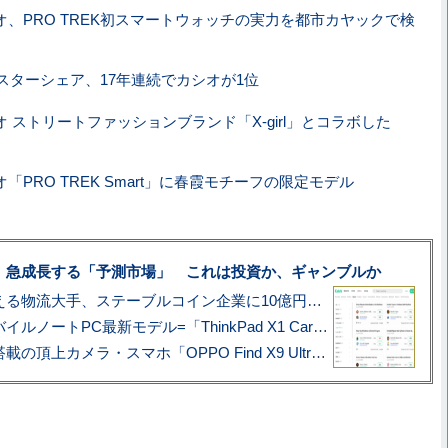
オ、PRO TREK初スマートウォッチの実力を都市カヤックで検
スターシェア、17年連続でカシオが1位
オ ストリートファッションブランド「X-girl」とコラボした
「PRO TREK Smart」に春霞モチーフの限定モデル
、急成長する「予測市場」 これは投資か、ギャンブルか
アマゾン配送を支える物流大手、ステーブルコイン企業に10億円投資のワケ
あこがれの旗艦モバイルノートPC最新モデル=「ThinkPad X1 Carbon Gen 14 Aura Edition」実機レビュー
ハッセルブラッド搭載の頂上カメラ・スマホ「OPPO Find X9 Ultra」実写レビュー=プロが本気で徹底撮影しました!!