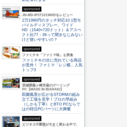
sponsored
JN-MD-IPST101WHDをレビュー
2万1980円のタッチ対応10.1型モ
バイルディスプレー、ワイド
HD（1540×720ドット）＆アスペ
クト比77：36って聞きなじみない
けど使いやすいの？
sponsored
ファミチキ「ファミマ味」も実食
ファミチキの次に売れている商品
が意外！ ファミマ「レジ横」人気
トップ3
sponsored
茨城県龍ヶ崎市産のゲーミング
PC【MADE IN IBARAKI】
田園風景が広がるSTORMの組み
立て工場を見学！プロの早組み
（しかも丁寧）とBTO PCならで
はの特注PCパーツに大興奮
sponsored
ビジネスIT環境が大きく変わる中で、