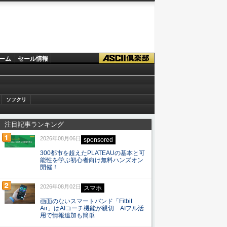
ーム
セール情報
ソフクリ
注目記事ランキング
2026年08月06日
sponsored
300都市を超えたPLATEAUの基本と可
能性を学ぶ初心者向け無料ハンズオン
開催！
2026年08月02日
スマホ
画面のないスマートバンド「Fitbit
Air」はAIコーチ機能が親切 AIフル活
用で情報追加も簡単