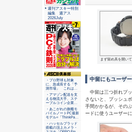
週刊アスキー特別
編集 週アス
2026July
まず留め具を開いて
中留にもユーザー
ASCII倶楽部
・プロ野球も対象
に、急成長する「予
測市場」 これは…
中留は三つ折れプッ
・アマゾン配送を支
さないと、プッシュ
える物流大手、ステ
ーブルコイン企業…
手間かかるが、その
・あこがれの旗艦モ
ードに使うユーザー
バイルノートPC最新
モデル=「ThinkPa…
・ハッセルブラッド
搭載の頂上カメラ・
スマホ「OPPO Fin…