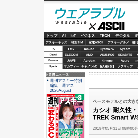
ウェアラブル
ASCII
トップ
AI
IoT
ビジネス
TECH
デジタル
i
アスキーキッズ
格安SIM
家電ASCII
アスキーグルメ
週刊
FMV
mouse
iiyamaPC
Sycom
PC
ELECOM
AMD
ASUS ROG
Digital
GIGABYTE
JAWS
Acrobat
kintone
Azure
Business
S
JAPANNEXT
マカフィー
キヤノンMJ
ソフマップ
Special
注目ニュース
週刊アスキー特別
編集 週アス
2026August
ベースモデルとの大き
カシオ 耐久性
TREK Smart
2019年05月31日 08時00