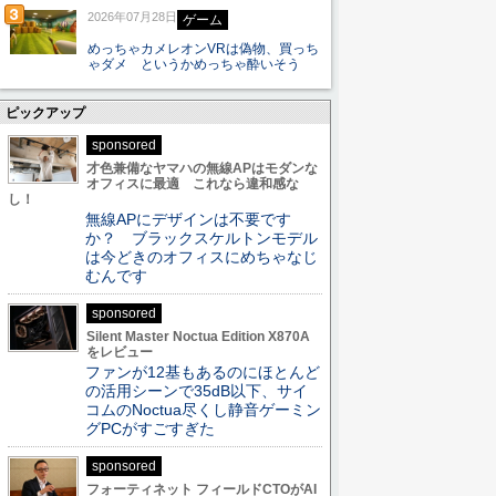
2026年07月28日
ゲーム
めっちゃカメレオンVRは偽物、買っち
ゃダメ というかめっちゃ酔いそう
ピックアップ
sponsored
才色兼備なヤマハの無線APはモダンな
オフィスに最適 これなら違和感な
し！
無線APにデザインは不要です
か？ ブラックスケルトンモデル
は今どきのオフィスにめちゃなじ
むんです
sponsored
Silent Master Noctua Edition X870A
をレビュー
ファンが12基もあるのにほとんど
の活用シーンで35dB以下、サイ
コムのNoctua尽くし静音ゲーミン
グPCがすごすぎた
sponsored
フォーティネット フィールドCTOがAI