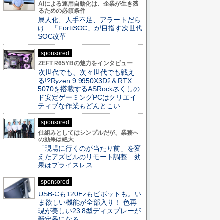
AIによる運用自動化は、企業が生き残
るための必須条件
属人化、人手不足、アラートだら
け 「FortiSOC」が目指す次世代
SOC改革
sponsored
ZEFT R65YBの魅力をインタビュー
次世代でも、次々世代でも戦え
る!?Ryzen 9 9950X3D2＆RTX
5070を搭載するASRock尽くしの
ド安定ゲーミングPCはクリエイ
ティブな作業もどんとこい
sponsored
仕組みとしてはシンプルだが、業務へ
の効果は絶大
「現場に行くのが当たり前」を変
えたアズビルのリモート調整 効
果はプライスレス
sponsored
USB-Cも120Hzもピボットも。い
ま欲しい機能が全部入り！ 色再
現が美しい23.8型ディスプレーが
新定番になる