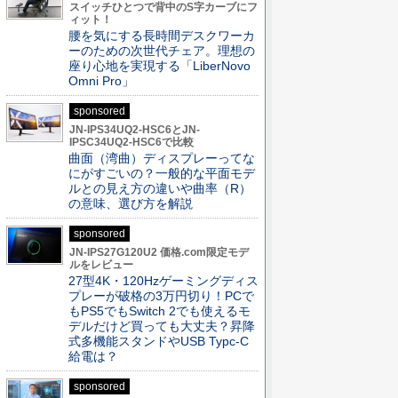
スイッチひとつで背中のS字カーブにフ
ィット！
腰を気にする長時間デスクワーカ
ーのための次世代チェア。理想の
座り心地を実現する「LiberNovo
Omni Pro」
sponsored
JN-IPS34UQ2-HSC6とJN-
IPSC34UQ2-HSC6で比較
曲面（湾曲）ディスプレーってな
にがすごいの？一般的な平面モデ
ルとの見え方の違いや曲率（R）
の意味、選び方を解説
sponsored
JN-IPS27G120U2 価格.com限定モデ
ルをレビュー
27型4K・120Hzゲーミングディス
プレーが破格の3万円切り！PCで
もPS5でもSwitch 2でも使えるモ
デルだけど買っても大丈夫？昇降
式多機能スタンドやUSB Typc-C
給電は？
sponsored