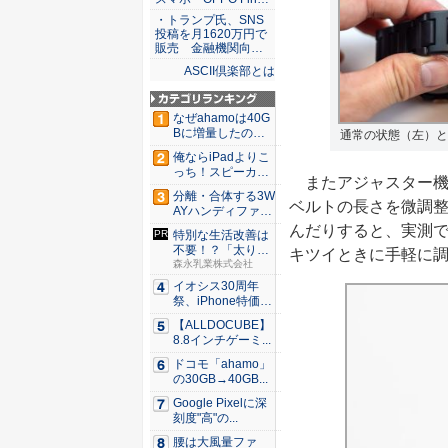
・トランプ氏、SNS
投稿を月1620万円で
販売 金融機関向…
ASCII倶楽部とは
なぜahamoは40G
Bに増量したの
通常の状態（左）と
か ...
俺ならiPadよりこ
っち！スピーカー
またアジャスター機
9個...
分離・合体する3W
ベルトの長さを微調
AYハンディファ
ン。置...
んだりすると、実測で
特別な生活改善は
不要！？「太りに
キツイときに手軽に
くいカラ...
森永乳業株式会社
イオシス30周年
祭、iPhone特価品
を...
【ALLDOCUBE】
8.8インチゲーミ...
ドコモ「ahamo」
の30GB→40GB...
Google Pixelに深
刻度"高"の...
腰は大風量ファ