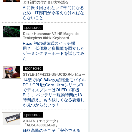
とIT部門の付き合い方を語る
AIに振り回されないIT部門になる
ため、IT部門が今考えなければな
らないこと
sponsored
Razer Huntsman V3 HE Magnetic
Tenkeyless 8kHz Keyboard
Razer初の磁気式スイッチ採
用？ 低価格と多機能を両立した
ゲーミングキーボードを試してみ
た
sponsored
STYLE-14FH132-U5-UCSXをレビュー
14型で約0.84kgの超軽量モバイル
PC！CPUはCore Ultraシリーズ3
でディスプレーはOLED（有機
EL）、バッテリー駆動時間は13
時間超え。もう欲しくなる要素し
か見つからないッ！
sponsored
ADATA（エイデータ）
「AD5U480016G-D」
価格高騰の今こそ「安心できる」