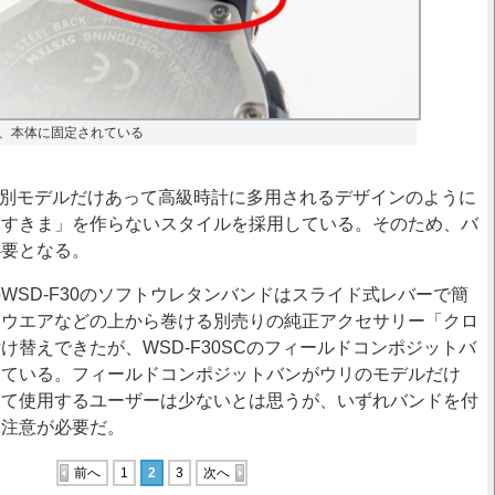
、本体に固定されている
、特別モデルだけあって高級時計に多用されるデザインのように
「すきま」を作らないスタイルを採用している。そのため、バ
必要となる。
SD-F30のソフトウレタンバンドはスライド式レバーで簡
ーウエアなどの上から巻ける別売りの純正アクセサリー「クロ
け替えできたが、WSD-F30SCのフィールドコンポジットバ
している。フィールドコンポジットバンがウリのモデルだけ
えて使用するユーザーは少ないとは思うが、いずれバンドを付
は注意が必要だ。
前へ
1
2
3
次へ