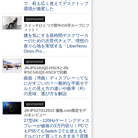
で、机も広く使えてデスクトップ
環境が激変した
sponsored
スイッチひとつで背中のS字カーブにフ
ィット！
腰を気にする長時間デスクワーカ
ーのための次世代チェア。理想の
座り心地を実現する「LiberNovo
Omni Pro」
sponsored
JN-IPS34UQ2-HSC6とJN-
IPSC34UQ2-HSC6で比較
曲面（湾曲）ディスプレーってな
にがすごいの？一般的な平面モデ
ルとの見え方の違いや曲率（R）
の意味、選び方を解説
sponsored
JN-IPS27G120U2 価格.com限定モデ
ルをレビュー
27型4K・120Hzゲーミングディス
プレーが破格の3万円切り！PCで
もPS5でもSwitch 2でも使えるモ
デルだけど買っても大丈夫？昇降