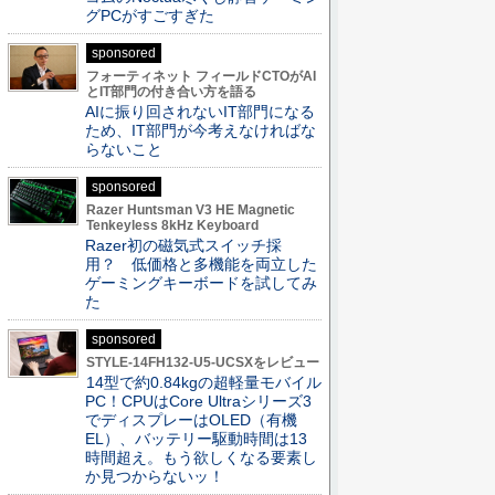
グPCがすごすぎた
sponsored
フォーティネット フィールドCTOがAI
とIT部門の付き合い方を語る
AIに振り回されないIT部門になる
ため、IT部門が今考えなければな
らないこと
sponsored
Razer Huntsman V3 HE Magnetic
Tenkeyless 8kHz Keyboard
Razer初の磁気式スイッチ採
用？ 低価格と多機能を両立した
ゲーミングキーボードを試してみ
た
sponsored
STYLE-14FH132-U5-UCSXをレビュー
14型で約0.84kgの超軽量モバイル
PC！CPUはCore Ultraシリーズ3
でディスプレーはOLED（有機
EL）、バッテリー駆動時間は13
時間超え。もう欲しくなる要素し
か見つからないッ！