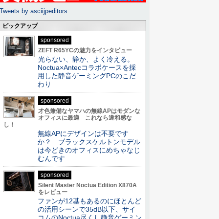
Tweets by asciijpeditors
ピックアップ
sponsored
ZEFT R65YCの魅力をインタビュー
光らない、静か、よく冷える。
Noctua×Antecコラボケースを採
用した静音ゲーミングPCのこだ
わり
sponsored
才色兼備なヤマハの無線APはモダンな
オフィスに最適 これなら違和感な
し！
無線APにデザインは不要です
か？ ブラックスケルトンモデル
は今どきのオフィスにめちゃなじ
むんです
sponsored
Silent Master Noctua Edition X870A
をレビュー
ファンが12基もあるのにほとんど
の活用シーンで35dB以下、サイ
コムのNoctua尽くし静音ゲーミン