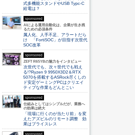
式多機能スタンドやUSB Typc-C
給電は？
sponsored
AIによる運用自動化は、企業が生き残
るための必須条件
属人化、人手不足、アラートだら
け 「FortiSOC」が目指す次世代
SOC改革
sponsored
ZEFT R65YBの魅力をインタビュー
次世代でも、次々世代でも戦え
る!?Ryzen 9 9950X3D2＆RTX
5070を搭載するASRock尽くしの
ド安定ゲーミングPCはクリエイ
ティブな作業もどんとこい
sponsored
仕組みとしてはシンプルだが、業務へ
の効果は絶大
「現場に行くのが当たり前」を変
えたアズビルのリモート調整 効
果はプライスレス
sponsored