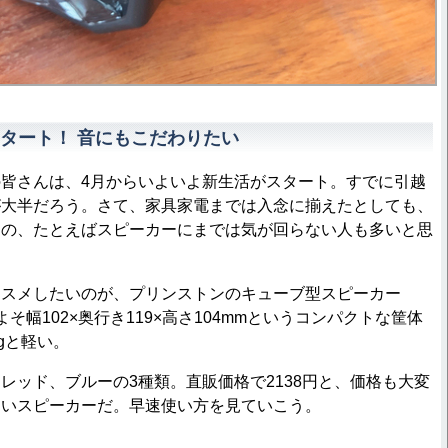
タート！ 音にもこだわりたい
皆さんは、4月からいよいよ新生活がスタート。すでに引越
が大半だろう。さて、家具家電までは入念に揃えたとしても、
もの、たとえばスピーカーにまでは気が回らない人も多いと思
スメしたいのが、プリンストンのキューブ型スピーカー
そ幅102×奥行き119×高さ104mmというコンパクトな筐体
gと軽い。
ッド、ブルーの3種類。直販価格で2138円と、価格も大変
すいスピーカーだ。早速使い方を見ていこう。