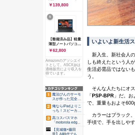
ー 83K9003JJP ノー
ソコン Vivobook 15
￥139,800
トPC
M1502NAQ 15.6イ
ンチ AMD Ryzen 7
5
170 メモリ16GB
SSD 512GB
Microsoft 365
Personal (24か月版)
搭載 Windows 11 重
【整備済み品】軽量
いよいよ新生活ス
量1.7kg Wi-Fi 6E ク
薄型ノートパソコン
ワイエットブルー
dynabook G83 ■
￥62,800
M1502NAQ-
13.3型
新入生、新社会人の
R7165BUWS
FHD(1920x1080) -
Amazonのアソシエイ
しも終えたという人
高性能第11世代Core
トとして、ASCII.jpは
i5-1135G7 - メモリ
生活必需品ではない
適格販売により収入を
16GB - SSD 256GB
得ています。
う。
- Webカメラ -
WiFi&Bluetooth -
USB Type-C - MS
そんな人たちにオス
Office 2021 - Win11
魔法びんのサーモ
「
PSP-BPR
」だ。およ
搭載
スが作った完全遮
で、重量もおよそ600
光100...
俺ならiPadよりこ
っち！スピーカー
カラーはブラック、レ
9個...
高コスパスマホ
手頃で、手を出しや
「motorola edg...
【見城徹×藤田
晋】AI時代でも変