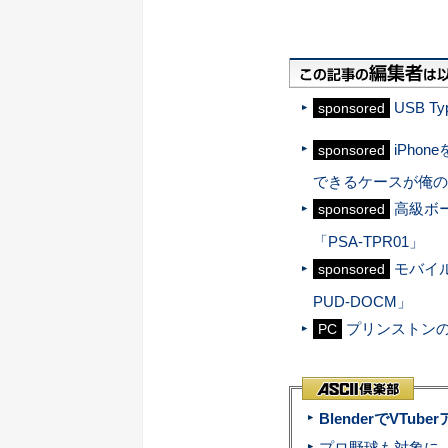
USB 
sponsored
iPh
sponsored
できるケースが俺の
高級ボ
sponsored
「PSA-TPR01」
モバイル
sponsored
PUD-DOCM」
プリンストン
PC
BlenderでVT