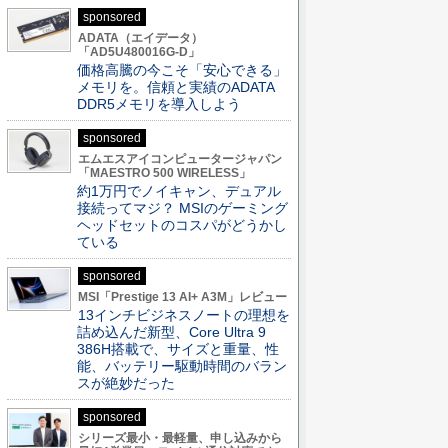
sponsored
ADATA（エイデータ）
「AD5U480016G-D」
価格高騰の今こそ「安心できる」
メモリを。信頼と実績のADATA
DDR5メモリを導入しよう
sponsored
エムエスアイコンピュータージャパン
「MAESTRO 500 WIRELESS」
約1万円でノイキャン、デュアル
接続ってマジ？ MSIのゲーミング
ヘッドセットのコスパがどうかし
ている
sponsored
MSI「Prestige 13 AI+ A3M」レビュー
13インチビジネスノートの理想を
詰め込んだ新型、Core Ultra 9
386H搭載で、サイズと重量、性
能、バッテリー駆動時間のバラン
スが絶妙だった
sponsored
シリーズ最小・最軽量、申し込みから