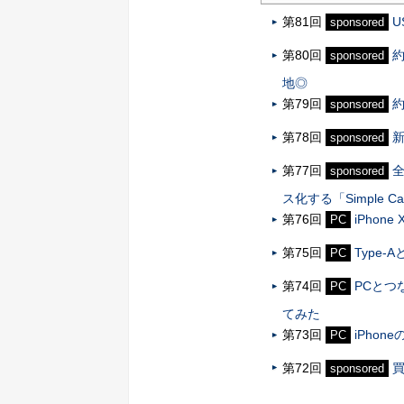
第81回
U
sponsored
第80回
約
sponsored
地◎
第79回
約
sponsored
第78回
新
sponsored
第77回
全
sponsored
ス化する「Simple Ca
第76回
iPho
PC
第75回
Type
PC
第74回
PCとつ
PC
てみた
第73回
iPho
PC
第72回
買
sponsored