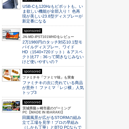
USB-Cも120Hzもピボットも。い
ま欲しい機能が全部入り！ 色再
現が美しい23.8型ディスプレーが
新定番になる
sponsored
JN-MD-IPST101WHDをレビュー
2万1980円のタッチ対応10.1型モ
バイルディスプレー、ワイド
HD（1540×720ドット）＆アスペ
クト比77：36って聞きなじみない
けど使いやすいの？
sponsored
ファミチキ「ファミマ味」も実食
ファミチキの次に売れている商品
が意外！ ファミマ「レジ横」人気
トップ3
sponsored
茨城県龍ヶ崎市産のゲーミング
PC【MADE IN IBARAKI】
田園風景が広がるSTORMの組み
立て工場を見学！プロの早組み
（しかも丁寧）とBTO PCならで