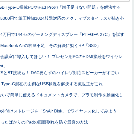
SB Type-C搭載PCやiPad Proの「端子足りない問題」を解決する
5000円で筆圧検知1024段階対応のアクティブスタイラスが描き心
4万円で144Hzのゲーミングディスプレー「PTFGFA-27C」を試す
MacBook Airの容量不足、その解決に効くHP「SSD」
会議室に導入してほしい！ プレゼン用PCのHDMI接続をワイヤレ
st」
ne XSとBT接続も！ DAC要らずのハイレゾ対応スピーカーがすごい
-AとType-C混在の面倒なUSB状況を解決する救世主がこれ
ないで簡単に使えるドキュメントカメラで、プラモ制作を動画化し
neの外付けストレージを「ShAir Disk」でワイヤレス化してみよう
ったばかりのiPadの画面割れを防ぐ最良の方法