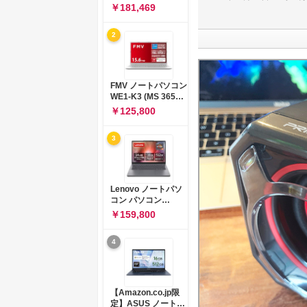
コン 15-fd 15.6イン
￥181,469
チ インテル Core 5
120U メモリ16GB
2
SSD512GB
Windows 11
Microsoft Office
2024搭載 WPS
Office搭載 カメラシ
FMV ノートパソコン
ャッター 指紋認証 薄
WE1-K3 (MS 365
型 Copilotキー搭載
Personal/Copilotキ
￥125,800
ナチュラルシルバー
ー搭載/Win 11/15.6
(BJ0M5PA-AAAI)
型/Core
3
i5/16GB/SSD
512GB/ホワイト)
FMVWK3E15W_AZ
Lenovo ノートパソ
コン パソコン
IdeaPad Slim 3 14.0
￥159,800
インチ AMD
Ryzen™ 5 8640HS
4
メモリ16GB
SSD512GB
Microsoft 365 試用
版 Windows11 バッ
テリー駆動12.6時間
【Amazon.co.jp限
重量1.39kg ルナグレ
定】ASUS ノートパ