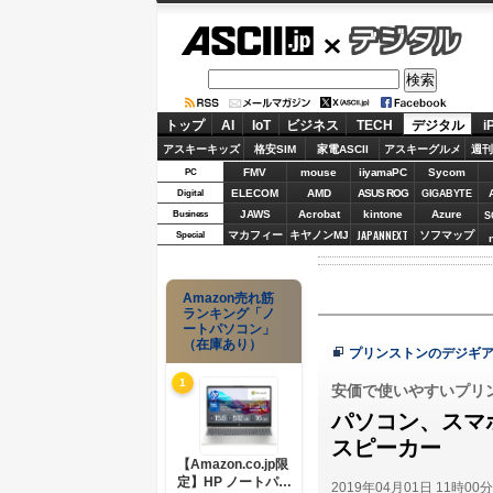
ASCII.jp
デジタル
トップ
AI
IoT
ビジネス
TECH
デジタル
i
アスキーキッズ
格安SIM
家電ASCII
アスキーグルメ
週刊
FMV
mouse
iiyamaPC
Sycom
PC
ELECOM
AMD
ASUS ROG
Digital
GIGABYTE
JAWS
Acrobat
kintone
Azure
Business
S
JAPANNEXT
マカフィー
キヤノンMJ
ソフマップ
Special
Amazon売れ筋
ランキング「ノ
ートパソコン」
（在庫あり）
プリンストンのデジギ
1
安価で使いやすいプリン
パソコン、スマ
スピーカー
【Amazon.co.jp限
定】HP ノートパソ
2019年04月01日 11時00