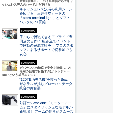
最短4営業日。モバイル通信対応でキャ
ッシュレス導入のハードルを下げる
キャッシュレス決済の利用シーン
を広げる 三井住友カードの
「stera terminal light」とソフト
バンクのIoT回線
sponsored
手ぶらで挑戦できるアプライド豊
田店の自作PC組み立てイベント
で感動の完成体験を！ プロのスタ
ッフによるサポートで初参加でも
安心
sponsored
ガバナンスの徹底で安全を担保し、AI
活用の促進で目指すのは“トレジャー
Box”という成長エンジン
“120TB消失危機”を救ったBox。
ゼネラルが挑むグローバルデータ
統合の舞台裏
sponsored
好評のViewSonic「モニターアー
ム」にスタイリッシュなモデルが
新登場！ アームの動きがスムーズ