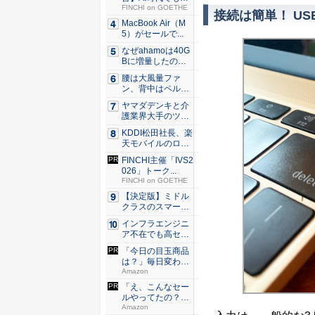
わらない...
FINCHI on GOETHE
接続は簡単！ U
MacBook Air（M
5）がセールで...
なぜahamoは40G
Bに増量したの
か ...
腰は大風量ファ
ン、背中はペルチ
ェ冷却。ダ...
ヤマダデンキと介
護業界大手のツク
イが協業...
KDDI松田社長、楽
天モバイルのロー
ミン...
FINCHI主催「IVS2
026」トーク...
FINCHI on GOETHE
【決定版】ミドル
クラスのスマート
フォンの...
インフラエンジニ
ア不在でも高セキ
ュリティ...
「今日の目玉商品
は？」毎日変わる
Amaz...
Amazon
「え、こんなセー
ルやってたの？」
80％O...
Amazon