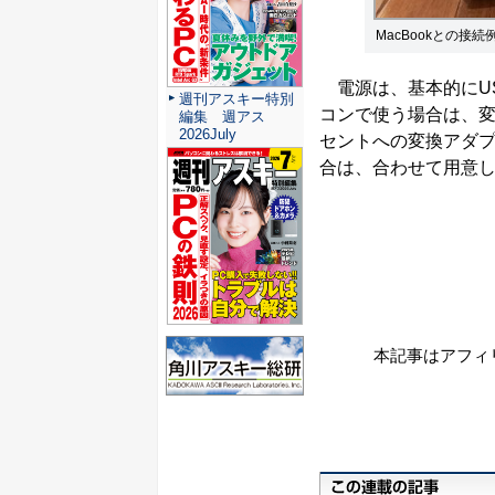
MacBookとの接
電源は、基本的にUSB
週刊アスキー特別
コンで使う場合は、変
編集 週アス
2026July
セントへの変換アダ
合は、合わせて用意
本記事はアフィ