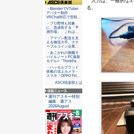
入力は、一般的な3.
ASCII倶楽部
る。
・BlenderでVTuber
アバター制作
VRChat対応で苦戦…
・プロ野球も対象
に、急成長する「予
測市場」 これは…
・アマゾン配送を支
える物流大手、ステ
ーブルコイン企業…
・あこがれの旗艦モ
バイルノートPC最新
モデル=「ThinkPa…
・ハッセルブラッド
搭載の頂上カメラ・
スマホ「OPPO Fin…
ASCII倶楽部とは
注目ニュース
週刊アスキー特別
編集 週アス
2026August