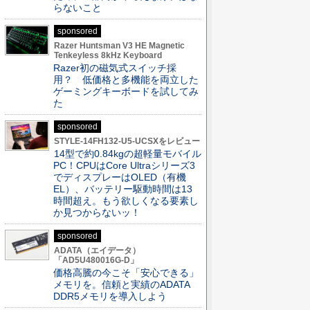
らないこと
sponsored
Razer Huntsman V3 HE Magnetic
Tenkeyless 8kHz Keyboard
Razer初の磁気式スイッチ採
用？ 低価格と多機能を両立した
ゲーミングキーボードを試してみ
た
sponsored
STYLE-14FH132-U5-UCSXをレビュー
14型で約0.84kgの超軽量モバイル
PC！CPUはCore Ultraシリーズ3
でディスプレーはOLED（有機
EL）、バッテリー駆動時間は13
時間超え。もう欲しくなる要素し
か見つからないッ！
sponsored
ADATA（エイデータ）
「AD5U480016G-D」
価格高騰の今こそ「安心できる」
メモリを。信頼と実績のADATA
DDR5メモリを導入しよう