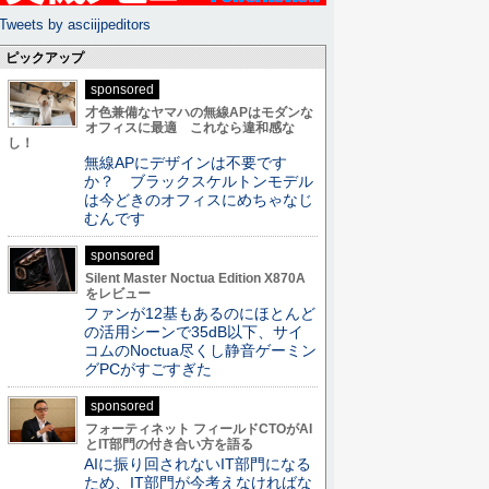
Tweets by asciijpeditors
ピックアップ
sponsored
才色兼備なヤマハの無線APはモダンな
オフィスに最適 これなら違和感な
し！
無線APにデザインは不要です
か？ ブラックスケルトンモデル
は今どきのオフィスにめちゃなじ
むんです
sponsored
Silent Master Noctua Edition X870A
をレビュー
ファンが12基もあるのにほとんど
の活用シーンで35dB以下、サイ
コムのNoctua尽くし静音ゲーミン
グPCがすごすぎた
sponsored
フォーティネット フィールドCTOがAI
とIT部門の付き合い方を語る
AIに振り回されないIT部門になる
ため、IT部門が今考えなければな