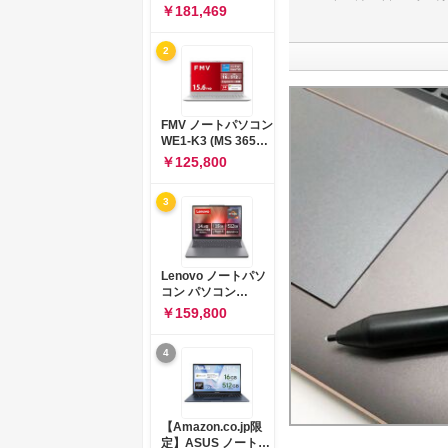
コン 15-fd 15.6イン
￥181,469
チ インテル Core 5
120U メモリ16GB
2
SSD512GB
Windows 11
Microsoft Office
2024搭載 WPS
Office搭載 カメラシ
FMV ノートパソコン
ャッター 指紋認証 薄
WE1-K3 (MS 365
型 Copilotキー搭載
Personal/Copilotキ
￥125,800
ナチュラルシルバー
ー搭載/Win 11/15.6
(BJ0M5PA-AAAI)
型/Core
3
i5/16GB/SSD
512GB/ホワイト)
FMVWK3E15W_AZ
Lenovo ノートパソ
コン パソコン
IdeaPad Slim 3 14.0
￥159,800
インチ AMD
Ryzen™ 5 8640HS
4
メモリ16GB
SSD512GB
Microsoft 365 試用
版 Windows11 バッ
テリー駆動12.6時間
【Amazon.co.jp限
重量1.39kg ルナグレ
定】ASUS ノートパ