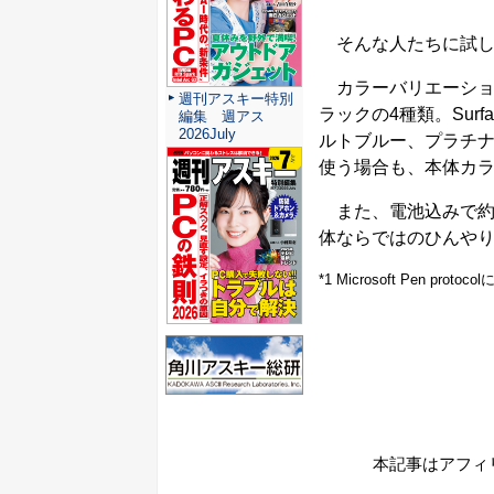
そんな人たちに試して
カラーバリエーショ
週刊アスキー特別
ラックの4種類。Sur
編集 週アス
2026July
ルトブルー、プラチナ
使う場合も、本体カ
また、電池込みで約2
体ならではのひんや
*1 Microsoft Pen pro
本記事はアフィ