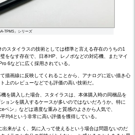
A-TPMS」シリーズ
s向けのスタイラスの技術としては標準と言える存在のうちの1
璧をなす存在で、日本HP、レノボなどの対応機、またマイ
e Pro 6などに広く採用されている。
て描画線に反映してくれることから、アナログに近い描き心
ット上のレビューなどでも評価の高い技術だ。
応機を購入した場合、スタイラスは、本体購入時の同梱品を
プションを購入するケースが多いのではないだろうか。特に
urfaceペン」などは適度な重みと質感のよさから人気で、
では星の平均4という非常に高い評価を獲得している。
ように出来がよく、気に入って使えるという場合は問題ないのだ