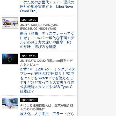
ーのための次世代チェア。理想の
座り心地を実現する「LiberNovo
Omni Pro」
sponsored
JN-IPS34UQ2-HSC6とJN-
IPSC34UQ2-HSC6で比較
曲面（湾曲）ディスプレーってな
にがすごいの？一般的な平面モデ
ルとの見え方の違いや曲率（R）
の意味、選び方を解説
sponsored
JN-IPS27G120U2 価格.com限定モデ
ルをレビュー
27型4K・120Hzゲーミングディス
プレーが破格の3万円切り！PCで
もPS5でもSwitch 2でも使えるモ
デルだけど買っても大丈夫？昇降
式多機能スタンドやUSB Typc-C
給電は？
sponsored
AIによる運用自動化は、企業が生き残
るための必須条件
属人化、人手不足、アラートだら