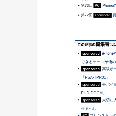
第73回
iPho
PC
第72回
買
sponsored
iPh
sponsored
できるケースが俺の
高級ボ
sponsored
「PSA-TPR01」
モバイル
sponsored
PUD-DOCM」
大切な
sponsored
せるべし
プリンストン
PC