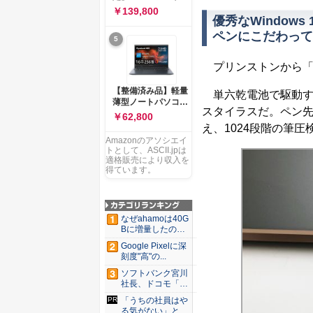
ー 83K9003JJP ノー
ソコン Vivobook 15
￥139,800
トPC
優秀なWindow
M1502NAQ 15.6イ
ンチ AMD Ryzen 7
ペンにこだわって
5
170 メモリ16GB
SSD 512GB
Microsoft 365
プリンストンから「P
Personal (24か月版)
搭載 Windows 11 重
【整備済み品】軽量
単六乾電池で駆動する、Mi
量1.7kg Wi-Fi 6E ク
薄型ノートパソコン
ワイエットブルー
スタイラスだ。ペン先
dynabook G83 ■
￥62,800
M1502NAQ-
13.3型
え、1024段階の筆
R7165BUWS
FHD(1920x1080) -
Amazonのアソシエイ
高性能第11世代Core
トとして、ASCII.jpは
i5-1135G7 - メモリ
適格販売により収入を
16GB - SSD 256GB
得ています。
- Webカメラ -
WiFi&Bluetooth -
USB Type-C - MS
Office 2021 - Win11
なぜahamoは40G
搭載
Bに増量したの
か ...
Google Pixelに深
刻度"高"の...
ソフトバンク宮川
社長、ドコモ「ah
amo...
「うちの社員はや
る気がない」と嘆