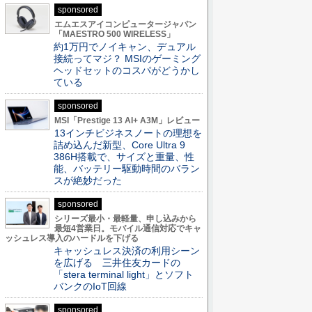
sponsored
エムエスアイコンピュータージャパン
「MAESTRO 500 WIRELESS」
約1万円でノイキャン、デュアル
接続ってマジ？ MSIのゲーミング
ヘッドセットのコスパがどうかし
ている
sponsored
MSI「Prestige 13 AI+ A3M」レビュー
13インチビジネスノートの理想を
詰め込んだ新型、Core Ultra 9
386H搭載で、サイズと重量、性
能、バッテリー駆動時間のバラン
スが絶妙だった
sponsored
シリーズ最小・最軽量、申し込みから
最短4営業日。モバイル通信対応でキャ
ッシュレス導入のハードルを下げる
キャッシュレス決済の利用シーン
を広げる 三井住友カードの
「stera terminal light」とソフト
バンクのIoT回線
sponsored