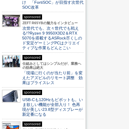
け 「FortiSOC」が目指す次世代
SOC改革
sponsored
ZEFT R65YBの魅力をインタビュー
次世代でも、次々世代でも戦え
る!?Ryzen 9 9950X3D2＆RTX
5070を搭載するASRock尽くしの
ド安定ゲーミングPCはクリエイ
ティブな作業もどんとこい
sponsored
仕組みとしてはシンプルだが、業務へ
の効果は絶大
「現場に行くのが当たり前」を変
えたアズビルのリモート調整 効
果はプライスレス
sponsored
USB-Cも120Hzもピボットも。い
ま欲しい機能が全部入り！ 色再
現が美しい23.8型ディスプレーが
新定番になる
sponsored