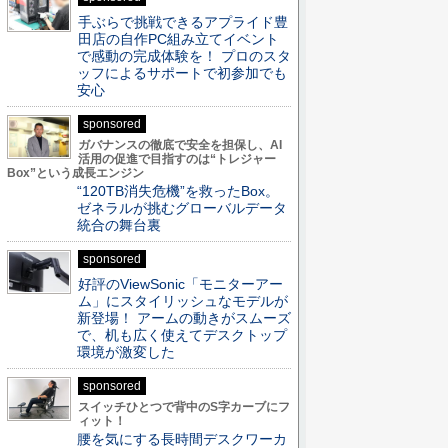
手ぶらで挑戦できるアプライド豊
田店の自作PC組み立てイベント
で感動の完成体験を！ プロのスタ
ッフによるサポートで初参加でも
安心
sponsored
ガバナンスの徹底で安全を担保し、AI
活用の促進で目指すのは“トレジャー
Box”という成長エンジン
“120TB消失危機”を救ったBox。
ゼネラルが挑むグローバルデータ
統合の舞台裏
sponsored
好評のViewSonic「モニターアー
ム」にスタイリッシュなモデルが
新登場！ アームの動きがスムーズ
で、机も広く使えてデスクトップ
環境が激変した
sponsored
スイッチひとつで背中のS字カーブにフ
ィット！
腰を気にする長時間デスクワーカ