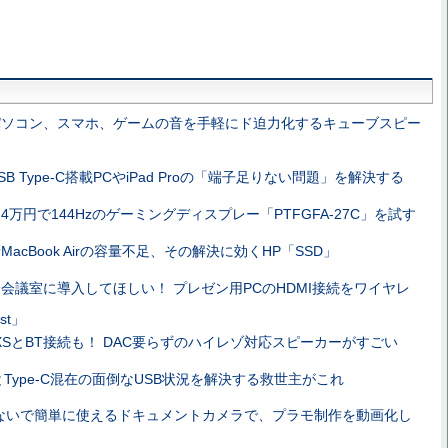
パソコン、スマホ、ゲームの音を手軽にド迫力化するキューブスピー
SB Type-C搭載PCやiPad Proの「端子足りない問題」を解決する
4万円で144Hzのゲーミングディスプレー「PTFGFA-27C」を試す
MacBook Airの容量不足、その解決に効くHP「SSD」
会議室に導入してほしい！ プレゼン用PCのHDMI接続をワイヤレ
st」
ne XSとBT接続も！ DAC要らずのハイレゾ対応スピーカーがすごい
-AとType-C混在の面倒なUSB状況を解決する救世主がこれ
ないで簡単に使えるドキュメントカメラで、プラモ制作を動画化し