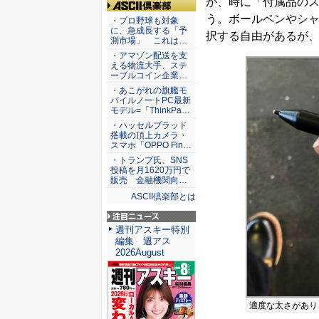
が、時に「付属品の
ASCII倶楽部
う。ボールペンやシ
・プロ野球も対象
に、急成長する「予
択する自由があるが
測市場」 これは…
・アマゾン配送を支
える物流大手、ステ
ーブルコイン企業…
・あこがれの旗艦モ
バイルノートPC最新
モデル=「ThinkPa…
・ハッセルブラッド
搭載の頂上カメラ・
スマホ「OPPO Fin…
・トランプ氏、SNS
投稿を月1620万円で
販売 金融機関向…
ASCII倶楽部とは
注目ニュース
週刊アスキー特別
編集 週アス
2026August
適度な太さがあり