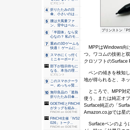
くリーダ...
ビズヒント
折りたたみの日
傘、小さいのは困
る！ それ...
腰は大風量ファ
ン、背中はペルチ
ェ冷却。ダ...
プリンストン「PS
「半固体」なら安
心なの？ 私のモバ
イルバ...
重めの3Dゲームも
MPPはWindow
快適！ ゲームに強
いH...
つ。ワコムの技術と双
スマホにくっ付く
ミニキーボード！
クロソフトのSurfac
触ってわ...
部下が指示待ちに
なる、本当の理
ペンの傾きを検知し
由。23年...
ビズヒント
地が得られると、ネ
このスマホクーラ
ー、めっちゃ賢
い。ただ冷...
ところで、MPP対
無印良品の「遮熱
折りたたみ日傘」
使う、または純正オ
約160...
GOETHEとFINCHI
Surface純正の「S
がタッグを組み...
Amazon.co.jp
FINCHI on GOETHE
FINCHI主催「IVS2
026」トーク...
Surfaceペンの
FINCHI on GOETHE