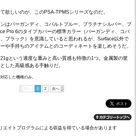
欲しいのが、このPSA-TPMSシリーズなのだ。
ンはバーガンディ、コバルトブルー、プラチナシルバー、ブ
face Pro 6のタイプカバーの標準カラー（バーガンディ、コバ
、ブラック）を意識していると思われるが、Surface以外で
ラーや手持ちのアイテムとのコーディネートを楽しめそうだ。
1gという適度な重みと高い質感も特徴の1つ。金属製の筐
りとした高級感ある手触りだ。
tocolに対応した機種のみ。
前へ
1
2
次へ
リエイトプログラムによる収益を得ている場合があります