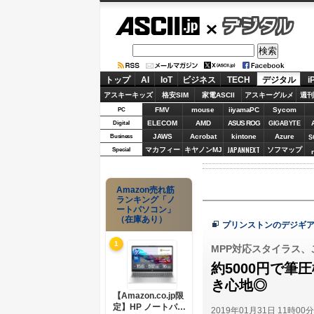
ASCII.jp
デジタル
トップ
AI
IoT
ビジネス
TECH
デジタル
i
アスキーキッズ
格安SIM
家電ASCII
アスキーグルメ
週刊
FMV
mouse
iiyamaPC
Sycom
PC
ELECOM
AMD
ASUS ROG
Digital
GIGABYTE
JAWS
Acrobat
kintone
Azure
Business
S
JAPANNEXT
マカフィー
キヤノンMJ
ソフマップ
Special
Amazon売れ筋
ランキング「ノ
ートパソコン」
（在庫あり）
プリンストンのデジギ
1
MPP対応スタイラス、
約5000円で筆
き心地◎
【Amazon.co.jp限
定】HP ノートパソ
2019年01月31日 11時00