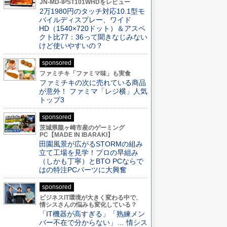
JN-MD-IPST101WHDをレビュー
2万1980円のタッチ対応10.1型モ
バイルディスプレー、ワイド
HD（1540×720ドット）＆アスペ
クト比77：36って聞きなじみない
けど使いやすいの？
sponsored
ファミチキ「ファミマ味」も実食
ファミチキの次に売れている商品
が意外！ ファミマ「レジ横」人気
トップ3
sponsored
茨城県龍ヶ崎市産のゲーミング
PC【MADE IN IBARAKI】
田園風景が広がるSTORMの組み
立て工場を見学！プロの早組み
（しかも丁寧）とBTO PCならで
はの特注PCパーツに大興奮
sponsored
ビジネスIT環境が大きく変わる中で、
情シスさんの悩みも変化している？
「IT機器が高すぎる」「熟練メン
バー不在で分からない」… 情シス