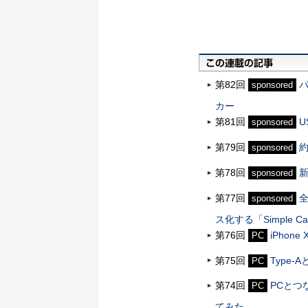
第82回
sponsored
カー
第81回
U
sponsored
第79回
約
sponsored
第78回
新
sponsored
第77回
全
sponsored
ス化する「Simple Ca
第76回
iPho
PC
第75回
Type
PC
第74回
PCとつ
PC
てみた