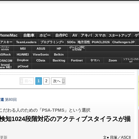
Phone/Mac
自動車
ホビー
自作PC
AV
アキバ
スマホ
ゲ
スタートアップ
アスキー
TeamLeaders
プログラミング+
SDGs
地方活性
PUACL2026
ChallengersJP
パソコン
ゲーミングPC
MSI
ASUS
HP
STORM
SEVEN
ASRock
HUAWEI
ViewSonic
Belkin
ソフトバンクの
Dropbox
CData
Backlog
Fortinet
ヤマハ
Zoom
ORACOM
IoT
brand
pCloud
new ME!
前へ
1
2
次へ
ア道
第80回
こだわる人のための「PSA-TPMS」という選択
圧検知1024段階対応のアクティブスタイラスが描
分更新
文● 貝塚／ASCII