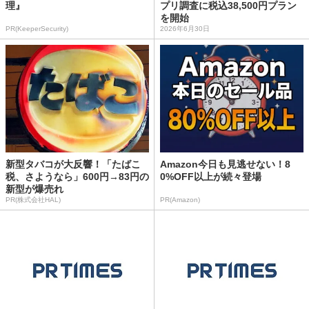
理』
プリ調査に税込38,500円プラン
を開始
PR(KeeperSecurity)
2026年6月30日
新型タバコが大反響！「たばこ
Amazon今日も見逃せない！8
税、さようなら」600円→83円の
0%OFF以上が続々登場
新型が爆売れ
PR(株式会社HAL)
PR(Amazon)