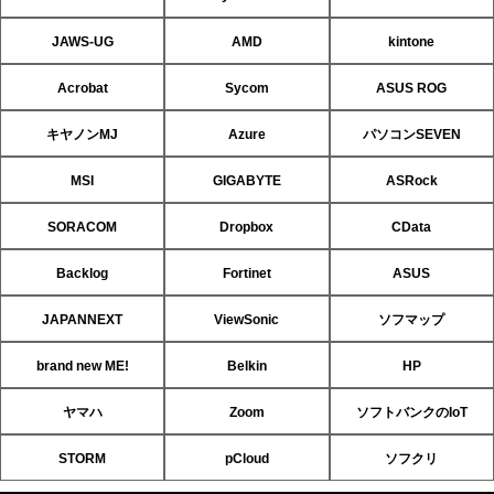
JAWS-UG
AMD
kintone
Acrobat
Sycom
ASUS ROG
キヤノンMJ
Azure
パソコンSEVEN
MSI
GIGABYTE
ASRock
SORACOM
Dropbox
CData
Backlog
Fortinet
ASUS
JAPANNEXT
ViewSonic
ソフマップ
brand new ME!
Belkin
HP
ヤマハ
Zoom
ソフトバンクのIoT
STORM
pCloud
ソフクリ