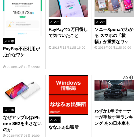
スマホ
スマホ
PayPayで3万円得し
ソニーXperiaでわか
て気づいたこと
る スマホの「横
スマホ
幅」が重要なワケ
2018年12月11日 16:00
2018年09月11日 09:00
PayPay不正利用が
厄介なワケ
2018年12月18日 09:00
AD
スマホ
わずか1年でオーナ
ーが手放す車ランキ
なぜアップルはiPh
スマホ
ング あの日本車も
one SE2を出さない
ななふぉ出張所
のか
2018年07月03日 10:00