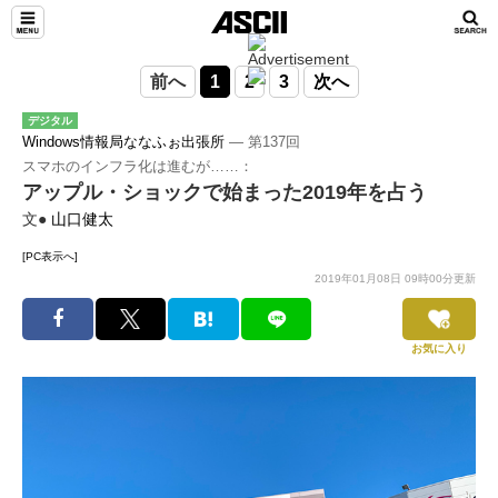
前へ
1
2
3
次へ
デジタル
Windows情報局ななふぉ出張所
― 第137回
スマホのインフラ化は進むが……：
アップル・ショックで始まった2019年を占う
文●
山口健太
[PC表示へ]
2019年01月08日 09時00分更新
お気に入り