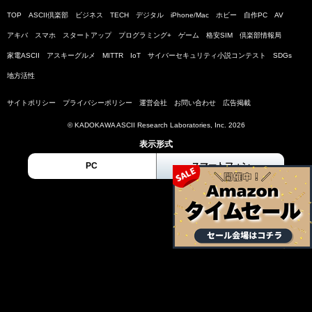
TOP
ASCII倶楽部
ビジネス
TECH
デジタル
iPhone/Mac
ホビー
自作PC
AV
アキバ
スマホ
スタートアップ
プログラミング+
ゲーム
格安SIM
倶楽部情報局
家電ASCII
アスキーグルメ
MITTR
IoT
サイバーセキュリティ小説コンテスト
SDGs
地方活性
サイトポリシー
プライバシーポリシー
運営会社
お問い合わせ
広告掲載
© KADOKAWA ASCII Research Laboratories, Inc. 2026
表示形式
PC
スマートフォン