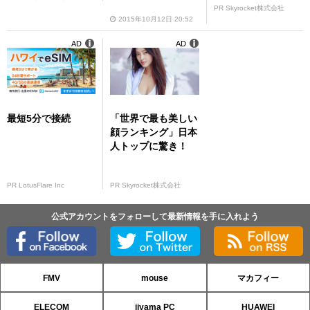
PR Skyrocket株式会社
2015年10月12日 20:52
AD
AD
最短5分で接続
「世界で最も美しい
顔ランキング」日本
人トップに驚き！
PR LotusFlare Inc
PR Skyrocket株式会社
公式アカウントをフォローして最新情報を手に入れよう
FMV
mouse
マカフィー
ELECOM
iiyama PC
HUAWEI