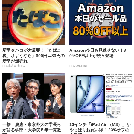
新型タバコが大反響！「たばこ
Amazon今日も見逃せない！8
税、さようなら」600円→83円の
0%OFF以上が続々登場
新型が爆売れ
PR(株式会社HAL)
PR(Amazon)
一橋・慶應・東京外大の学長ら
13インチ「iPad Air （M3）」が
が語る学部・大学院５年一貫教
やっぱりお買い得！ 23%オフの