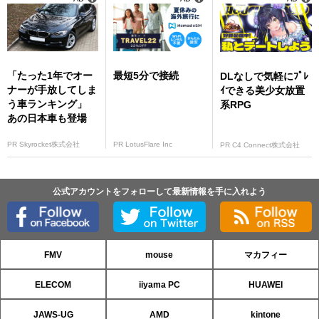
「たった1年でオー
最短5分で接続
DLなしで気軽にﾌﾟﾚ
ナーが手放してしま
ｲできる美少女放置
う車ランキング」
系RPG
あの日本車も登場
PR Skyrocket株式会社
PR LotusFlare Inc
PR C4 Connect株式会社
公式アカウントをフォローして最新情報を手に入れよう
FMV
mouse
マカフィー
ELECOM
iiyama PC
HUAWEI
JAWS-UG
AMD
kintone