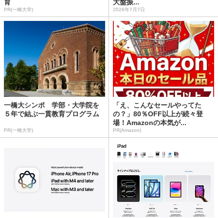
育
大盤振...
PR(一橋大学)
2026年7月7日
一橋大シンポ 学部・大学院を
「え、こんなセールやってた
５年で結ぶ一貫教育プログラム
の？」80％OFF以上が続々登
場！Amazonの本気が...
PR(一橋大学)
PR(Amazon)