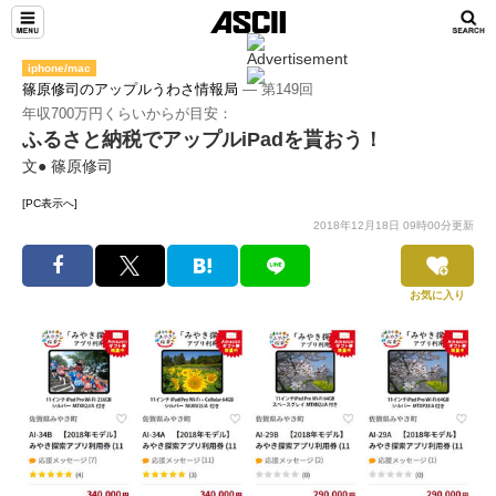
iphone/mac
篠原修司のアップルうわさ情報局
― 第149回
年収700万円くらいからが目安：
ふるさと納税でアップルiPadを貰おう！
文● 篠原修司
[PC表示へ]
2018年12月18日 09時00分更新
お気に入り