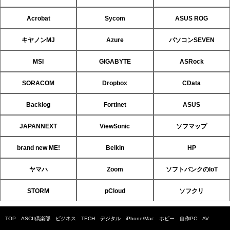
Acrobat
Sycom
ASUS ROG
キヤノンMJ
Azure
パソコンSEVEN
MSI
GIGABYTE
ASRock
SORACOM
Dropbox
CData
Backlog
Fortinet
ASUS
JAPANNEXT
ViewSonic
ソフマップ
brand new ME!
Belkin
HP
ヤマハ
Zoom
ソフトバンクのIoT
STORM
pCloud
ソフクリ
TOP
ASCII倶楽部
ビジネス
TECH
デジタル
iPhone/Mac
ホビー
自作PC
AV