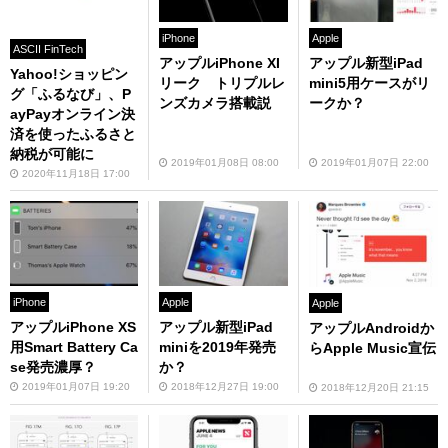
iPhone
Apple
ASCII FinTech
アップルiPhone XI
アップル新型iPad
Yahoo!ショッピン
リーク トリプルレ
mini5用ケースがリ
グ「ふるなび」、P
ンズカメラ搭載説
ークか？
ayPayオンライン決
済を使ったふるさと
納税が可能に
2019年01月08日 08:00
2019年01月07日 22:00
2020年11月18日 17:00
iPhone
Apple
Apple
アップルiPhone XS
アップル新型iPad
アップルAndroidか
用Smart Battery Ca
miniを2019年発売
らApple Music宣伝
se発売濃厚？
か？
2019年01月07日 19:20
2018年12月27日 19:00
2018年12月20日 21:15