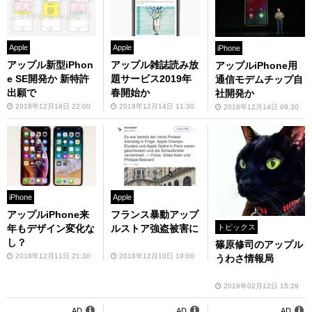
Apple
Apple
iPhone
アップル新型iPhon
アップル雑誌読み放
アップルiPhone用
e SE開発か 新特許
題サービス2019年
通信モデムチップ自
出願で
春開始か
社開発か
2018年12月18日 22:00
2018年12月14日 11:30
2018年12月14日 09:30
iPhone
Apple
アップルiPhone来
フランス暴動アップ
年もデザイン変化な
ルストア強盗被害に
トピックス
し？
篠原修司のアップル
2018年12月11日 21:30
2018年12月10日 19:00
うわさ情報局
2019年02月12日 15:29
AD
AD
AD