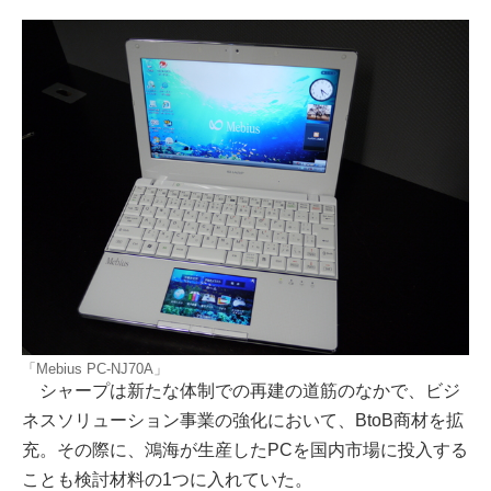
「Mebius PC-NJ70A」
シャープは新たな体制での再建の道筋のなかで、ビジ
ネスソリューション事業の強化において、BtoB商材を拡
充。その際に、鴻海が生産したPCを国内市場に投入する
ことも検討材料の1つに入れていた。