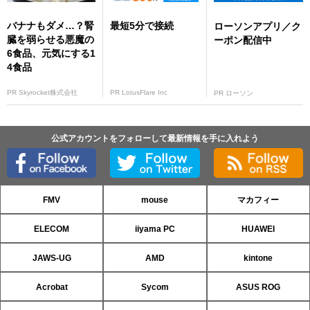
バナナもダメ…？腎
最短5分で接続
ローソンアプリ／ク
臓を弱らせる悪魔の
ーポン配信中
6食品、元気にする1
4食品
PR Skyrocket株式会社
PR LotusFlare Inc
PR ローソン
公式アカウントをフォローして最新情報を手に入れよう
FMV
mouse
マカフィー
ELECOM
iiyama PC
HUAWEI
JAWS-UG
AMD
kintone
Acrobat
Sycom
ASUS ROG