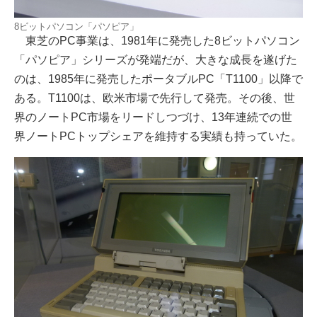
8ビットパソコン「パソピア」
東芝のPC事業は、1981年に発売した8ビットパソコン
「パソピア」シリーズが発端だが、大きな成長を遂げた
のは、1985年に発売したポータブルPC「T1100」以降で
ある。T1100は、欧米市場で先行して発売。その後、世
界のノートPC市場をリードしつづけ、13年連続での世
界ノートPCトップシェアを維持する実績も持っていた。