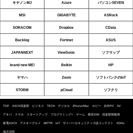
キヤノンMJ
Azure
パソコンSEVEN
MSI
GIGABYTE
ASRock
SORACOM
Dropbox
CData
Backlog
Fortinet
ASUS
JAPANNEXT
ViewSonic
ソフマップ
brand new ME!
Belkin
HP
ヤマハ
Zoom
ソフトバンクのIoT
STORM
pCloud
ソフクリ
TOP
ASCII倶楽部
ビジネス
TECH
デジタル
iPhone/Mac
ホビー
自作PC
AV
アキバ
スマホ
スタートアップ
プログラミング+
ゲーム
格安SIM
倶楽部情報局
家電ASCII
アスキーグルメ
MITTR
IoT
サイバーセキュリティ小説コンテスト
SDGs
地方活性