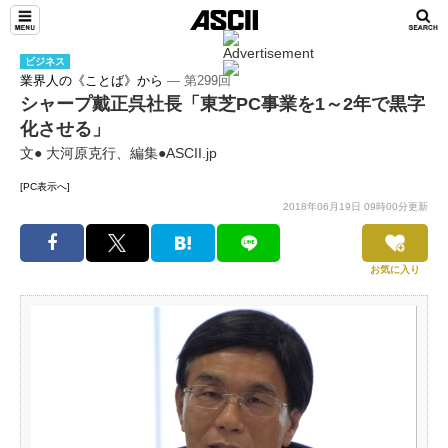
ビジネス
業界人の《ことば》から
― 第299回
シャープ戴正呉社長「東芝PC事業を1～2年で黒字
化させる」
文● 大河原克行、編集●ASCII.jp
[PC表示へ]
2018年06月19日 09時00分更新
お気に入り