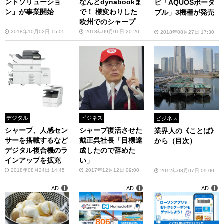
ントソリューショ
なんとdynabookま
ビ「AQUOSポータ
ン」が事業開始
で！ 様変わりした
ブル」3機種が発売
欧州でのシャープ
2018年10月02日 15:05
2018年09月01日 20:20
2018年08月27日 17:30
デジタル
ビジネス
ビジネス
シャープ、人感セン
シャープ復活させた
業界人の《ことば》
サーを搭載するなど
戴正呉社長「目標達
から（目次）
デジタル複合機のラ
成したので辞めた
インアップを拡充
い」
2018年08月24日 14:45
2017年12月12日 09:00
2012年08月07日 09:00
AD
AD
AD