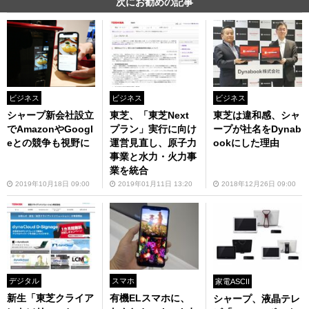
次にお勧めの記事
ビジネス
ビジネス
ビジネス
シャープ新会社設立
東芝、「東芝Next
東芝は違和感、シャ
でAmazonやGoogl
プラン」実行に向け
ープが社名をDynab
eとの競争も視野に
運営見直し、原子力
ookにした理由
事業と水力・火力事
業を統合
2019年10月18日 09:00
2019年01月11日 13:20
2018年12月26日 09:00
デジタル
スマホ
家電ASCII
新生「東芝クライア
有機ELスマホに、
シャープ、液晶テレ