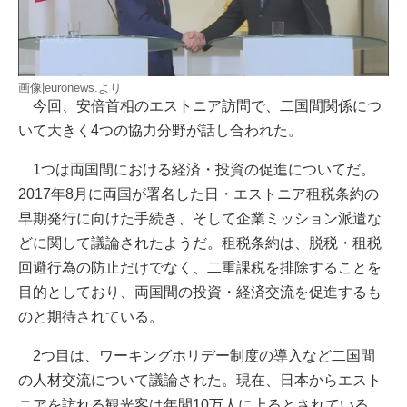
画像|euronews.より
今回、安倍首相のエストニア訪問で、二国間関係につ
いて大きく4つの協力分野が話し合われた。
1つは両国間における経済・投資の促進についてだ。
2017年8月に両国が署名した日・エストニア租税条約の
早期発行に向けた手続き、そして企業ミッション派遣な
どに関して議論されたようだ。租税条約は、脱税・租税
回避行為の防止だけでなく、二重課税を排除することを
目的としており、両国間の投資・経済交流を促進するも
のと期待されている。
2つ目は、ワーキングホリデー制度の導入など二国間
の人材交流について議論された。現在、日本からエスト
ニアを訪れる観光客は年間10万人に上るとされている