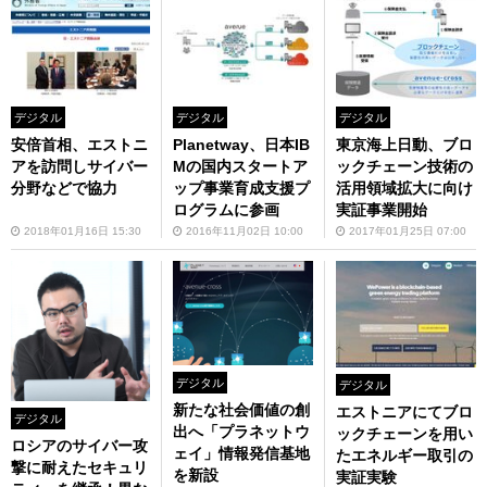
デジタル
デジタル
デジタル
安倍首相、エストニ
Planetway、日本IB
東京海上日動、ブロ
アを訪問しサイバー
Mの国内スタートア
ックチェーン技術の
分野などで協力
ップ事業育成支援プ
活用領域拡大に向け
ログラムに参画
実証事業開始
2018年01月16日 15:30
2016年11月02日 10:00
2017年01月25日 07:00
デジタル
デジタル
新たな社会価値の創
エストニアにてブロ
デジタル
出へ「プラネットウ
ックチェーンを用い
ロシアのサイバー攻
ェイ」情報発信基地
たエネルギー取引の
撃に耐えたセキュリ
を新設
実証実験