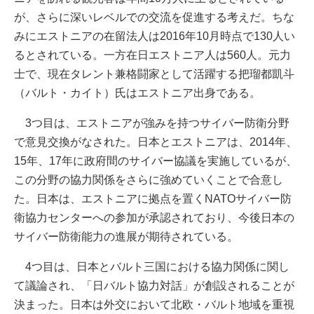
が、さらに深いレベルでの交流を促進する考えだ。ちな
みにエストニアの在留法人は2016年10月時点で130人い
るとされている。一方在日エストニア人は560人。元力
士で、現在タレント兼格闘家として活躍する把瑠都凱斗
（バルト・カイト）氏はエストニア出身である。
3つ目は、エストニアが強みを持つサイバー防衛分野
で意見交換がなされた。日本とエストニアは、2014年、
15年、17年に政府間のサイバー協議を実施しているが、
この分野の協力関係をさらに強めていくことで合意し
た。日本は、エストニアに拠点を置くNATOサイバー防
衛協力センターへの参加が承認されており、今後日本の
サイバー防衛能力の進展が期待されている。
4つ目は、日本とバルト三国における協力関係に関し
て議論され、「日バルト協力対話」が創設されることが
決まった。日本は外交において北欧・バルト地域を重視