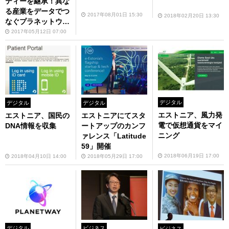
ティーを継承！異な
る産業をデータでつ
2017年08月01日 15:30
2018年02月20日 13:30
なぐプラネットウェ
イの壮大な挑戦
2017年05月12日 07:00
デジタル
デジタル
デジタル
エストニア、風力発
エストニア、国民の
エストニアにてスタ
電で仮想通貨をマイ
DNA情報を収集
ートアップのカンフ
ニング
ァレンス「Latitude
59」開催
2018年06月19日 17:00
2018年04月10日 14:00
2018年05月29日 17:00
デジタル
ビジネス
ビジネス