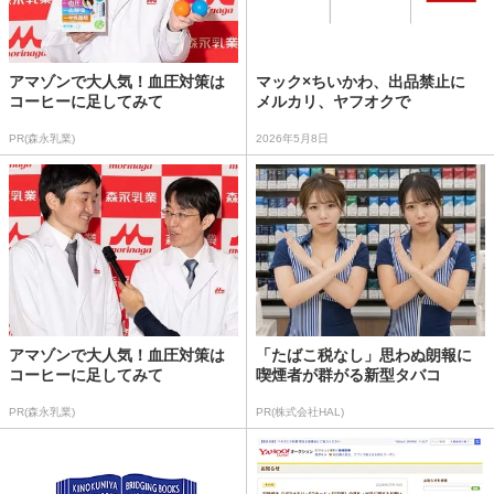
アマゾンで大人気！血圧対策は
マック×ちいかわ、出品禁止に
コーヒーに足してみて
メルカリ、ヤフオクで
PR(森永乳業)
2026年5月8日
アマゾンで大人気！血圧対策は
「たばこ税なし」思わぬ朗報に
コーヒーに足してみて
喫煙者が群がる新型タバコ
PR(森永乳業)
PR(株式会社HAL)