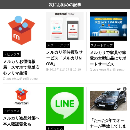
次にお勧めの記事
スタートアップ
スタートアップ
メルカリ即時買取サ
メルカリで家具や家
トピックス
ービス「メルカリN
電の大型出品にサポ
メルカリお得情報
OW」
ートサービス
局 スマホで簡単安
2017年11月27日 15:10
2017年04月17日 16:40
心フリマ生活
2017年12月16日 09:00
AD
トピックス
メルカリ盗品対策へ
「たった1年でオー
本人確認強化も
ナーが手放してしま
トピックス