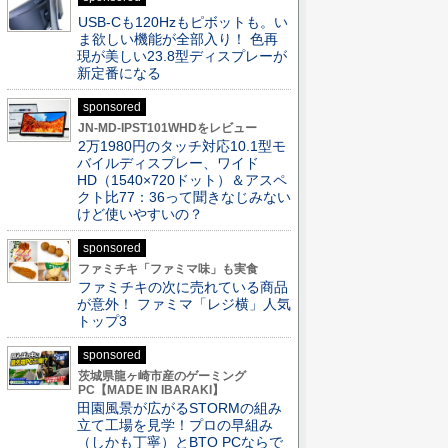
USB-Cも120Hzもピボットも。い
ま欲しい機能が全部入り！ 色再
現が美しい23.8型ディスプレーが
新定番になる
sponsored
JN-MD-IPST101WHDをレビュー
2万1980円のタッチ対応10.1型モ
バイルディスプレー、ワイド
HD（1540×720ドット）＆アスペ
クト比77：36って聞きなじみない
けど使いやすいの？
sponsored
ファミチキ「ファミマ味」も実食
ファミチキの次に売れている商品
が意外！ ファミマ「レジ横」人気
トップ3
sponsored
茨城県龍ヶ崎市産のゲーミング
PC【MADE IN IBARAKI】
田園風景が広がるSTORMの組み
立て工場を見学！プロの早組み
（しかも丁寧）とBTO PCならで