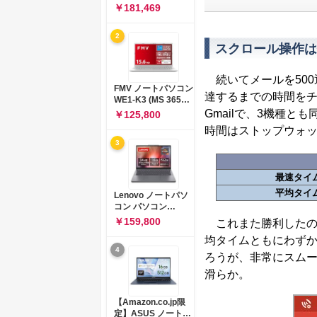
コン 15-fd 15.6イン
￥181,469
チ インテル Core 5
120U メモリ16GB
2
SSD512GB
スクロール操作は
Windows 11
Microsoft Office
2024搭載 WPS
続いてメールを500
Office搭載 カメラシ
FMV ノートパソコン
ャッター 指紋認証 薄
達するまでの時間をチ
WE1-K3 (MS 365
型 Copilotキー搭載
Personal/Copilotキ
Gmailで、3機種
￥125,800
ナチュラルシルバー
ー搭載/Win 11/15.6
(BJ0M5PA-AAAI)
時間はストップウォ
型/Core
3
i5/16GB/SSD
512GB/ホワイト)
FMVWK3E15W_AZ
最速タイ
平均タイ
Lenovo ノートパソ
コン パソコン
IdeaPad Slim 3 14.0
￥159,800
これまた勝利したのが
インチ AMD
均タイムともにわずか
Ryzen™ 5 8640HS
4
メモリ16GB
ろうが、非常にスムー
SSD512GB
滑らか。
Microsoft 365 試用
版 Windows11 バッ
テリー駆動12.6時間
【Amazon.co.jp限
重量1.39kg ルナグレ
定】ASUS ノートパ