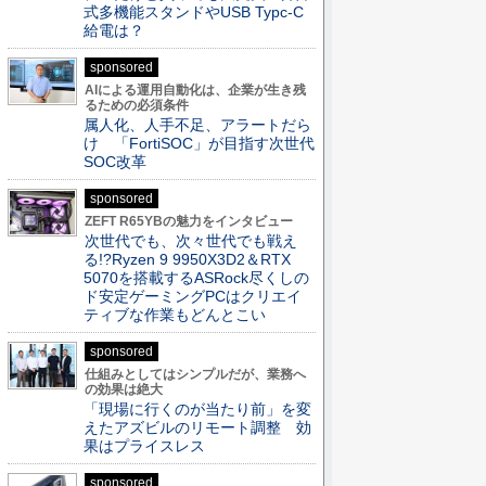
式多機能スタンドやUSB Typc-C
給電は？
sponsored
AIによる運用自動化は、企業が生き残
るための必須条件
属人化、人手不足、アラートだら
け 「FortiSOC」が目指す次世代
SOC改革
sponsored
ZEFT R65YBの魅力をインタビュー
次世代でも、次々世代でも戦え
る!?Ryzen 9 9950X3D2＆RTX
5070を搭載するASRock尽くしの
ド安定ゲーミングPCはクリエイ
ティブな作業もどんとこい
sponsored
仕組みとしてはシンプルだが、業務へ
の効果は絶大
「現場に行くのが当たり前」を変
えたアズビルのリモート調整 効
果はプライスレス
sponsored