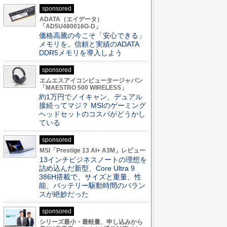
sponsored
ADATA（エイデータ）
「AD5U480016G-D」
価格高騰の今こそ「安心できる」
メモリを。信頼と実績のADATA
DDR5メモリを導入しよう
sponsored
エムエスアイコンピュータージャパン
「MAESTRO 500 WIRELESS」
約1万円でノイキャン、デュアル
接続ってマジ？ MSIのゲーミング
ヘッドセットのコスパがどうかし
ている
sponsored
MSI「Prestige 13 AI+ A3M」レビュー
13インチビジネスノートの理想を
詰め込んだ新型、Core Ultra 9
386H搭載で、サイズと重量、性
能、バッテリー駆動時間のバラン
スが絶妙だった
sponsored
シリーズ最小・最軽量、申し込みから