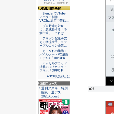
FINCHI on GOETHE
ASCII倶楽部
・BlenderでVTuber
アバター制作
VRChat対応で苦戦…
・プロ野球も対象
に、急成長する「予
測市場」 これは…
・アマゾン配送を支
える物流大手、ステ
ーブルコイン企業…
・あこがれの旗艦モ
バイルノートPC最新
モデル=「ThinkPa…
・ハッセルブラッド
搭載の頂上カメラ・
スマホ「OPPO Fin…
ASCII倶楽部とは
注目ニュース
週刊アスキー特別
g07
編集 週アス
2026August