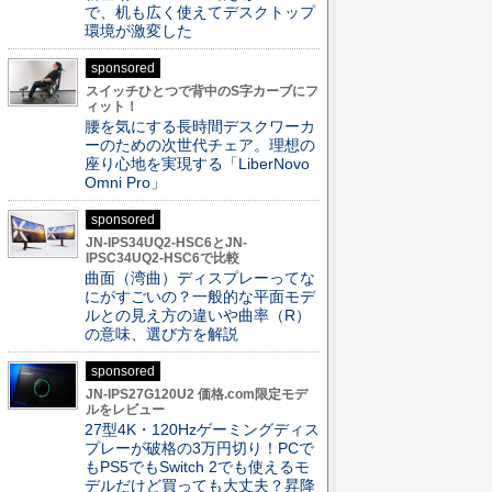
で、机も広く使えてデスクトップ
環境が激変した
sponsored
スイッチひとつで背中のS字カーブにフ
ィット！
腰を気にする長時間デスクワーカ
ーのための次世代チェア。理想の
座り心地を実現する「LiberNovo
Omni Pro」
sponsored
JN-IPS34UQ2-HSC6とJN-
IPSC34UQ2-HSC6で比較
曲面（湾曲）ディスプレーってな
にがすごいの？一般的な平面モデ
ルとの見え方の違いや曲率（R）
の意味、選び方を解説
sponsored
JN-IPS27G120U2 価格.com限定モデ
ルをレビュー
27型4K・120Hzゲーミングディス
プレーが破格の3万円切り！PCで
もPS5でもSwitch 2でも使えるモ
デルだけど買っても大丈夫？昇降