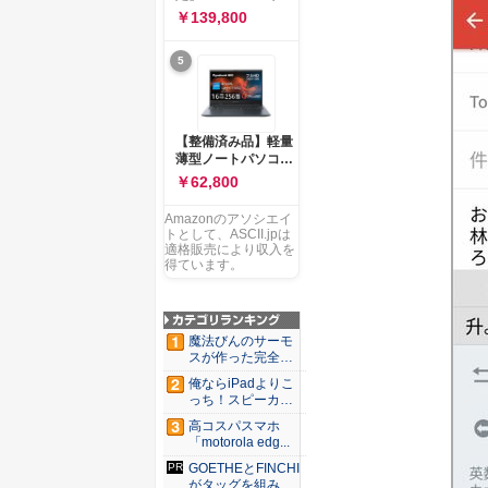
ー 83K9003JJP ノー
ソコン Vivobook 15
￥139,800
トPC
M1502NAQ 15.6イ
ンチ AMD Ryzen 7
5
170 メモリ16GB
SSD 512GB
Microsoft 365
Personal (24か月版)
搭載 Windows 11 重
【整備済み品】軽量
量1.7kg Wi-Fi 6E ク
薄型ノートパソコン
ワイエットブルー
dynabook G83 ■
￥62,800
M1502NAQ-
13.3型
R7165BUWS
FHD(1920x1080) -
Amazonのアソシエイ
高性能第11世代Core
トとして、ASCII.jpは
i5-1135G7 - メモリ
適格販売により収入を
16GB - SSD 256GB
得ています。
- Webカメラ -
WiFi&Bluetooth -
USB Type-C - MS
Office 2021 - Win11
魔法びんのサーモ
搭載
スが作った完全遮
光100...
俺ならiPadよりこ
っち！スピーカー
9個...
高コスパスマホ
「motorola edg...
GOETHEとFINCHI
がタッグを組み...