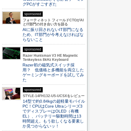
グPCがすごすぎた
sponsored
フォーティネット フィールドCTOがAI
とIT部門の付き合い方を語る
AIに振り回されないIT部門になる
ため、IT部門が今考えなければな
らないこと
sponsored
Razer Huntsman V3 HE Magnetic
Tenkeyless 8kHz Keyboard
Razer初の磁気式スイッチ採
用？ 低価格と多機能を両立した
ゲーミングキーボードを試してみ
た
sponsored
STYLE-14FH132-U5-UCSXをレビュー
14型で約0.84kgの超軽量モバイル
PC！CPUはCore Ultraシリーズ3
でディスプレーはOLED（有機
EL）、バッテリー駆動時間は13
時間超え。もう欲しくなる要素し
か見つからないッ！