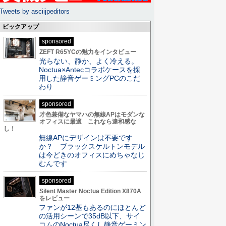
Tweets by asciijpeditors
ピックアップ
sponsored
ZEFT R65YCの魅力をインタビュー
光らない、静か、よく冷える。
Noctua×Antecコラボケースを採
用した静音ゲーミングPCのこだ
わり
sponsored
才色兼備なヤマハの無線APはモダンな
オフィスに最適 これなら違和感な
し！
無線APにデザインは不要です
か？ ブラックスケルトンモデル
は今どきのオフィスにめちゃなじ
むんです
sponsored
Silent Master Noctua Edition X870A
をレビュー
ファンが12基もあるのにほとんど
の活用シーンで35dB以下、サイ
コムのNoctua尽くし静音ゲーミン