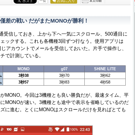
お気に入り
一覧
僅差の戦い だがまたMONOが勝利！
通受信しておき、上から下へ一気にスクロール、500通目に
ェックする。これも各機種3回ずつ行なう。使用アプリは
とも同じアカウントでメールを受信しておいた。片手で操作し、
ッチで計測している。
MONO
g07
SHINE LITE
ム
3秒38
3秒70
3秒62
ム
3秒57
3秒83
4秒58
MONO。今回は3機種とも良い勝負だが、最速タイム、平
にMONOが速い。3機種とも途中で表示を省略しているのだ
ズに進む。とくにMONOはスクロールだけを見ればとても