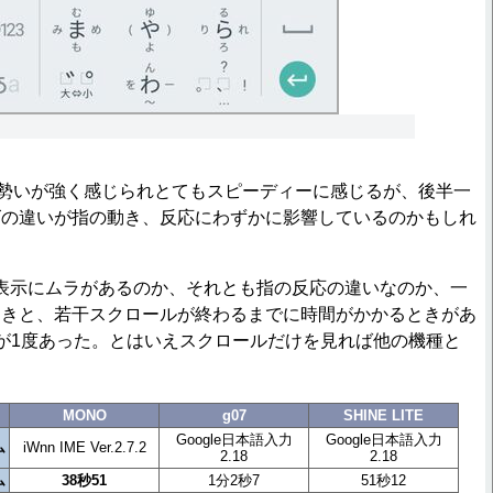
勢いが強く感じられとてもスピーディーに感じるが、後半一
ズの違いが指の動き、反応にわずかに影響しているのかもしれ
は省略表示にムラがあるのか、それとも指の反応の違いなのか、一
ときと、若干スクロールが終わるまでに時間がかかるときがあ
が1度あった。とはいえスクロールだけを見れば他の機種と
。
MONO
g07
SHINE LITE
Google日本語入力
Google日本語入力
ム
iWnn IME Ver.2.7.2
2.18
2.18
ム
38秒51
1分2秒7
51秒12