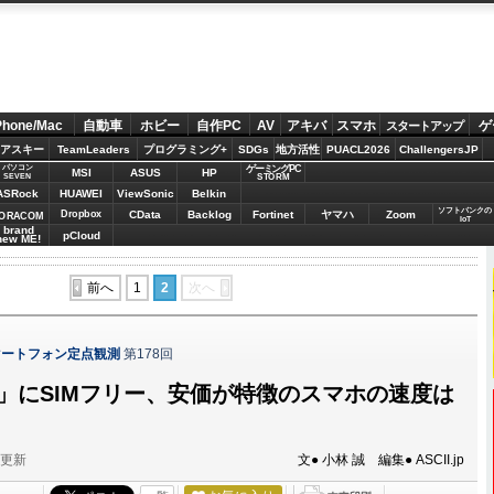
Phone/Mac
自動車
ホビー
自作PC
AV
アキバ
スマホ
ゲ
スタートアップ
アスキー
TeamLeaders
プログラミング+
SDGs
地方活性
PUACL2026
ChallengersJP
パソコン
ゲーミングPC
MSI
ASUS
HP
STORM
SEVEN
ASRock
HUAWEI
ViewSonic
Belkin
ソフトバンクの
Dropbox
CData
Backlog
Fortinet
ヤマハ
Zoom
ORACOM
IoT
brand
pCloud
new ME!
前へ
1
2
次へ
マートフォン定点観測
第178回
O」にSIMフリー、安価が特徴のスマホの速度は
分更新
文● 小林 誠 編集● ASCII.jp