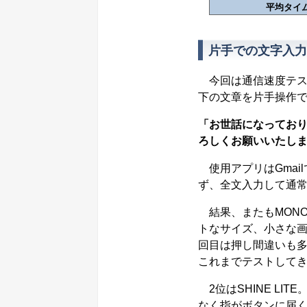
平均タイ
片手での文字入力
今回は通信速度テス
下の文章を片手操作で
「お世話になっておりま
ろしくお願いいたし
使用アプリはGmai
ず、全文入力して通
結果、またもMONO
トなサイズ、小さな画
回目は押し間違いも多
これまでテストしてき
2位はSHINE LI
なく指がボタンに届