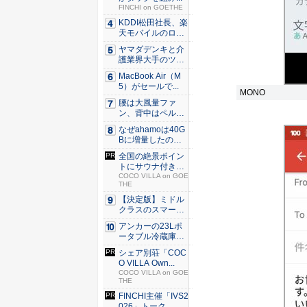
FINCHI on GOETHE
KDDI松田社長、楽
天モバイルのロー
ミン...
ヤマダデンキと介
護業界大手のツク
イが協業...
MacBook Air（M
5）がセールで...
MONO
腰は大風量ファ
ン、背中はペルチ
ェ冷却。ダ...
なぜahamoは40G
Bに増量したの
か ...
全国の絶景ポイン
トにサウナ付きの
シェア別...
COCO VILLA on GOE
THE
【決定版】ミドル
クラスのスマート
フォンの...
アンカーの23Lポ
ータブル冷蔵庫が
Ama...
シェア別荘「COC
O VILLA Own...
COCO VILLA on GOE
THE
FINCHI主催「IVS2
026」トーク...