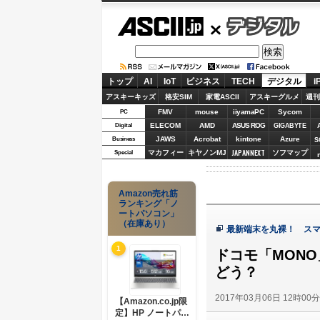
ASCII.jp
デジタル
トップ
AI
IoT
ビジネス
TECH
デジタル
i
アスキーキッズ
格安SIM
家電ASCII
アスキーグルメ
週刊
FMV
mouse
iiyamaPC
Sycom
PC
ELECOM
AMD
ASUS ROG
Digital
GIGABYTE
JAWS
Acrobat
kintone
Azure
Business
S
JAPANNEXT
マカフィー
キヤノンMJ
ソフマップ
Special
Amazon売れ筋
ランキング「ノ
ートパソコン」
（在庫あり）
最新端末を丸裸！ ス
1
ドコモ「MON
どう？
2017年03月06日 12時00
【Amazon.co.jp限
定】HP ノートパソ