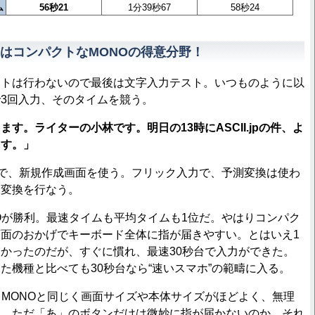
ム
56秒21
1分39秒67
58秒24
はコンパクトなMONOの得意分野！
トは行わないので最後は文字入力テスト。いつものように以
3回入力、そのタイムを競う。
す。ライターの小林です。明日の13時にASCII.jpの件、よ
ます。」
lで、新規作成画面を使う。フリック入力で、予測変換は使わ
常変換を行なう。
が勝利。最速タイムも平均タイムも1位だ。やはりコンパク
面のおかげでキーボード全体に指が届きやすい。とはいえ1
かったのだが、すぐに慣れ、最速30秒台で入力ができた。
た機種と比べても30秒台なら“速いスマホ”の範疇に入る。
TE。MONOと同じく画面サイズや本体サイズがほどよく、無理
く。ただ「あ」のボタンだけは微妙に指が届かないのか、それ