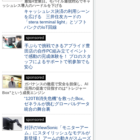
最短4営業日。モバイル通信対応でキャ
ッシュレス導入のハードルを下げる
キャッシュレス決済の利用シーン
を広げる 三井住友カードの
「stera terminal light」とソフト
バンクのIoT回線
sponsored
手ぶらで挑戦できるアプライド豊
田店の自作PC組み立てイベント
で感動の完成体験を！ プロのスタ
ッフによるサポートで初参加でも
安心
sponsored
ガバナンスの徹底で安全を担保し、AI
活用の促進で目指すのは“トレジャー
Box”という成長エンジン
“120TB消失危機”を救ったBox。
ゼネラルが挑むグローバルデータ
統合の舞台裏
sponsored
好評のViewSonic「モニターアー
ム」にスタイリッシュなモデルが
新登場！ アームの動きがスムーズ