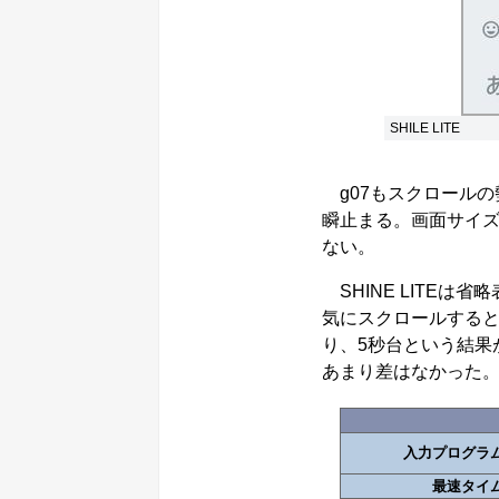
SHILE LITE
g07もスクロールの
瞬止まる。画面サイ
ない。
SHINE LITE
気にスクロールする
り、5秒台という結果
あまり差はなかった
入力プログラ
最速タイ