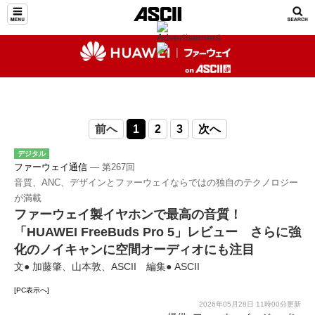
前へ
1
2
3
次へ
デジタル
ファーウェイ通信
― 第267回
音質、ANC、デザインとファーウェイならではの独自のテクノロジー
が満載
ファーウェイ製イヤホンで最高の音質！
「HUAWEI FreeBuds Pro 5」レビュー さらに強
化のノイキャンに空間オーディオにも注目
文● 加藤肇、山本敦、ASCII 編集● ASCII
[PC表示へ]
2026年05月28日 11時00分更新