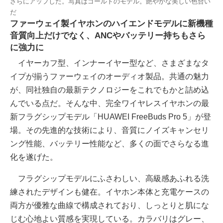
さらにアップした。写真はゴールドのモデル。艶やかな美しい色合い
だ
ファーウェイ製イヤホンのハイエンドモデルに新機種
音質向上だけでなく、ANCやバッテリー持ちもさら
に強力に
イヤーカフ型、インナーイヤー型など、さまざまなタ
イプが揃うファーウェイのオーディオ製品。共通の魅力
が、同社独自の最新テクノロジーをこれでもかと詰め込
んでいる点だ。そんな中、完全ワイヤレスイヤホンの最
新フラグシップモデル「HUAWEI FreeBuds Pro 5」が登
場。その先進的な技術により、音質にノイズキャンセリ
ング性能、バッテリー性能など、多くの面でさらなる進
化を遂げた。
フラグシップモデルにふさわしい、高級感あふれる洗
練されたデザインも健在。イヤホン本体と充電ケースの
両方が優雅な曲線で構成されており、しっとりと肌にな
じむ心地よい質感を実現している。カラバリはグレー、