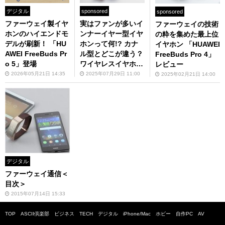
デジタル
sponsored
sponsored
ファーウェイ製イヤ
実はファンが多いイ
ファーウェイの技術
ホンのハイエンドモ
ンナーイヤー型イヤ
の粋を集めた最上位
デルが刷新！ 「HU
ホンって何!? カナ
イヤホン 「HUAWEI
AWEI FreeBuds Pr
ル型とどこが違う？
FreeBuds Pro 4」
o 5」登場
ワイヤレスイヤホン
レビュー
の選び方
2026年05月21日 14:35
2025年07月29日 11:00
2025年02月21日 14:00
デジタル
ファーウェイ通信＜
目次＞
2015年07月14日 15:33
TOP
ASCII倶楽部
ビジネス
TECH
デジタル
iPhone/Mac
ホビー
自作PC
AV