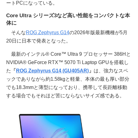
ートPCになっている。
Core Ultra シリーズ3など高い性能をコンパクトな本
体に
そんな
ROG Zephyrus G14
の2026年版最新機種が5月
20日に日本で発表となった。
最新のインテル® Core™ Ultra 9 プロセッサー 386Hと
NVIDIA® GeForce RTX™ 5070 Ti Laptop GPUを搭載し
た
「
ROG Zephyrus G14 (GU405AR)
」
は、強力なスペ
ックでありながら約1.58kgと軽量、本体の最も厚い部分
でも18.3mmと薄型になっており、携帯して長距離移動
する場合でもそれほど苦にならないサイズ感である。