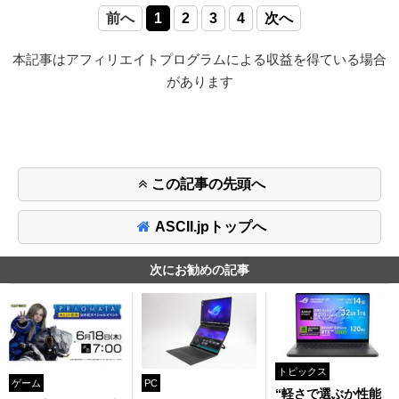
前へ
1
2
3
4
次へ
本記事はアフィリエイトプログラムによる収益を得ている場合
があります
この記事の先頭へ
ASCII.jpトップへ
次にお勧めの記事
トピックス
ゲーム
PC
“軽さで選ぶか性能