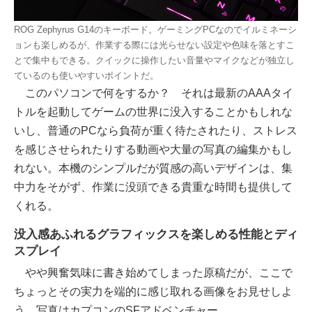
ROG Zephyrus G14のキーボード。ゲーミングPCなのでイルミネーシ
ョンも楽しめるが、作業する際には光らせない設定や色味を落とすこ
とで集中もできる。クイックに操作したい音量やマイクなどが独立し
ているのも使いやすいポイントだ。
このパソコンで何をするか？ それは最新のAAAタイ
トルを起動してゲームの世界に没入することかもしれな
いし、普通のPCなら負荷が重く待たされたり、ストレス
を感じさせられたりする動画や大量の写真の編集かもし
れない。本機のシンプルだが質感の高いデザインは、集
中力をそがず、作業に没頭できる貴重な時間も提供して
くれる。
没入感あふれるグラフィックスを楽しめる性能とディ
スプレイ
やや興奮気味に書き始めてしまった原稿だが、ここで
ちょっとその実力を端的に感じ取れる画像をお見せしよ
う。写真はカプコンのSFアドベンチャー