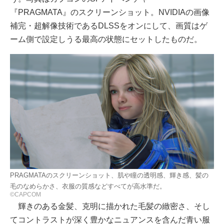
『PRAGMATA』のスクリーンショット。NVIDIAの画像
補完・超解像技術であるDLSSをオンにして、画質はゲ
ーム側で設定しうる最高の状態にセットしたものだ。
PRAGMATAのスクリーンショット、肌や瞳の透明感、輝き感、髪の
毛のなめらかさ、衣服の質感などすべてが高水準だ。
©CAPCOM
輝きのある金髪、克明に描かれた毛髪の緻密さ、そし
てコントラストが深く豊かなニュアンスを含んだ青い服