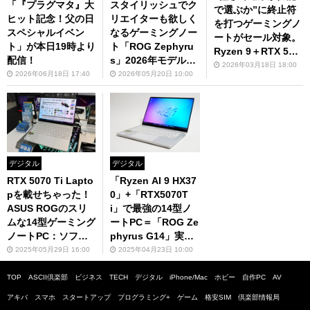
「『プラグマタ』大
スタイリッシュでク
で選ぶか”に終止符
ヒット記念！父の日
リエイターも欲しく
を打つゲーミングノ
スペシャルイベン
なるゲーミングノー
ートがセール対象。
ト」が本日19時より
ト「ROG Zephyru
Ryzen 9＋RTX 506
配信！
s」2026年モデル発
0搭載、有機ELもポ
2026年03月18日 18:00
表
2026年06月18日 17:40
2026年05月20日 10:00
イント
デジタル
デジタル
RTX 5070 Ti Lapto
「Ryzen AI 9 HX37
pを載せちゃった！
0」+「RTX5070T
ASUS ROGのスリ
i」で最強の14型ノ
ムな14型ゲーミング
ートPC＝「ROG Ze
ノートPC：ソフマ
phyrus G14」実機
ップ なんば店
レビュー
2025年05月29日 16:00
2025年04月23日 10:00
TOP
ASCII倶楽部
ビジネス
TECH
デジタル
iPhone/Mac
ホビー
自作PC
AV
アキバ
スマホ
スタートアップ
プログラミング+
ゲーム
格安SIM
倶楽部情報局