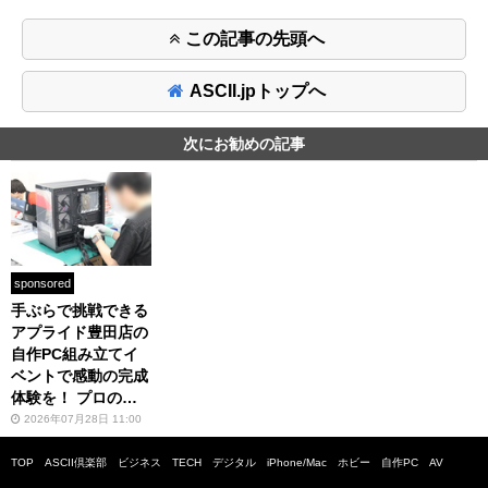
この記事の先頭へ
ASCII.jpトップへ
次にお勧めの記事
sponsored
手ぶらで挑戦できる
アプライド豊田店の
自作PC組み立てイ
ベントで感動の完成
体験を！ プロのス
タッフによるサポー
2026年07月28日 11:00
トで初参加でも安心
TOP
ASCII倶楽部
ビジネス
TECH
デジタル
iPhone/Mac
ホビー
自作PC
AV