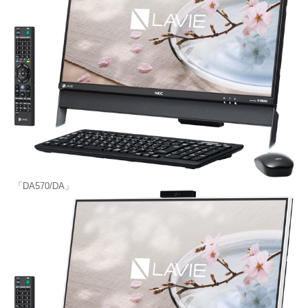
「DA570/DA」