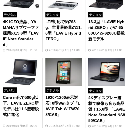
デジタル
デジタル
デジタル
4K IGZO液晶、YA
LTE対応で約798
13.3型「LAVIE Hyb
MAHAサブウーファ
g、世界最軽量の11.
rid ZERO」がi7-65
採用の15.6型「LAV
6型「LAVIE Hybrid
00U／i5-6200U搭載
IE Note Standar
ZERO」
新モデル
d」
2016年01月13日 11:00
2016年01月13日 11:00
2016年01月13日 11:00
デジタル
デジタル
デジタル
Core m化で500g以
1920×1200表示対
4Kディスプレー搭
下、LAVIE ZERO新
応! 8型Winタブ「L
載で映像も音も高品
モデルは11.6型着脱
AVIE Tab W TW70
質！15.6型 「LAVIE
式に進化
8/CAS」
Note Standard NS8
50/CAB」
2016年01月05日 15:00
2015年12月25日 10:00
2015年12月24日 10:00