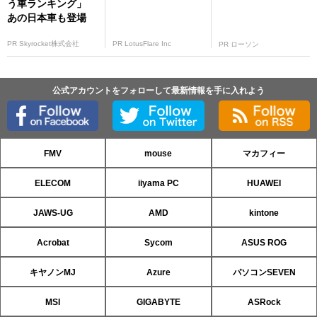
う車ランキング」
あの日本車も登場
PR Skyrocket株式会社
PR LotusFlare Inc
PR ローソン
公式アカウントをフォローして最新情報を手に入れよう
FMV
mouse
マカフィー
ELECOM
iiyama PC
HUAWEI
JAWS-UG
AMD
kintone
Acrobat
Sycom
ASUS ROG
キヤノンMJ
Azure
パソコンSEVEN
MSI
GIGABYTE
ASRock