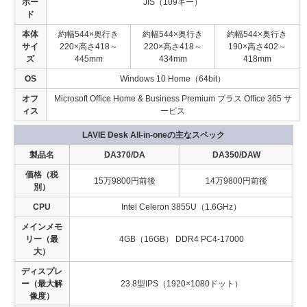
ボー
JIS（109キー）
ド
本体
約幅544×奥行き
約幅544×奥行き
約幅544×奥行き
サイ
220×高さ418～
220×高さ418～
190×高さ402～
ズ
445mm
434mm
418mm
OS
Windows 10 Home（64bit）
オフ
Microsoft Office Home & Business Premium プラス Office 365 サ
ィス
ービス
LAVIE Desk All-in-oneの主なスペック
製品名
DA370/DA
DA350/DAW
価格（税
15万9800円前後
14万9800円前後
別）
CPU
Intel Celeron 3855U（1.6GHz）
メインメモ
リー（最
4GB（16GB） DDR4 PC4-17000
大）
ディスプレ
ー（最大解
23.8型IPS（1920×1080ドット）
像度）