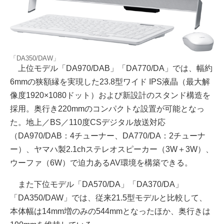
「DA350/DAW」
上位モデル「DA970/DAB」「DA770/DA」では、幅約
6mmの狭額縁を実現した23.8型ワイド IPS液晶（最大解
像度1920×1080ドット）および新設計のスタンド構造を
採用。奥行き220mmのコンパクトな設置が可能となっ
た。地上／BS／110度CSデジタル放送対応
（DA970/DAB：4チューナー、DA770/DA：2チューナ
ー）、ヤマハ製2.1chステレオスピーカー（3W＋3W）、
ウーファ（6W）で迫力あるAV環境を構築できる。
また下位モデル「DA570/DA」「DA370/DA」
「DA350/DAW」では、従来21.5型モデルと比較して、
本体幅は14mm増のみの544mmとなったほか、奥行きは