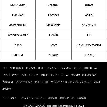
SORACOM
Dropbox
CData
Backlog
Fortinet
ASUS
JAPANNEXT
ViewSonic
ソフマップ
brand new ME!
Belkin
HP
ヤマハ
Zoom
ソフトバンクのIoT
STORM
pCloud
ソフクリ
TOP
ASCII倶楽部
ビジネス
TECH
デジタル
iPhone/Mac
ホビー
自作PC
AV
アキバ
スマホ
スタートアップ
プログラミング+
ゲーム
格安SIM
倶楽部情報局
家電ASCII
アスキーグルメ
MITTR
IoT
サイバーセキュリティ小説コンテスト
SDGs
地方活性
サイトポリシー
プライバシーポリシー
運営会社
お問い合わせ
広告掲載
© KADOKAWA ASCII Research Laboratories, Inc. 2026