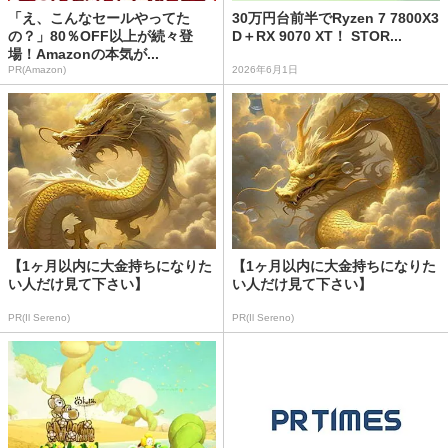
「え、こんなセールやってた
30万円台前半でRyzen 7 7800X3
の？」80％OFF以上が続々登
D＋RX 9070 XT！ STOR...
場！Amazonの本気が...
PR(Amazon)
2026年6月1日
【1ヶ月以内に大金持ちになりた
【1ヶ月以内に大金持ちになりた
い人だけ見て下さい】
い人だけ見て下さい】
PR(Il Sereno)
PR(Il Sereno)