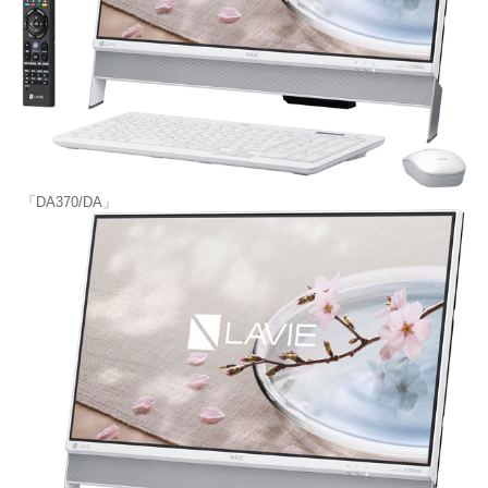
「DA370/DA」