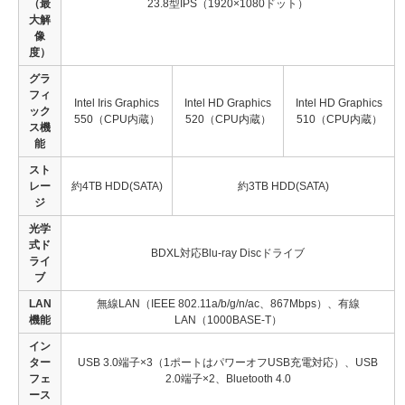
（最
23.8型IPS（1920×1080ドット）
大解
像
度）
グラ
フィ
Intel Iris Graphics
Intel HD Graphics
Intel HD Graphics
ック
550（CPU内蔵）
520（CPU内蔵）
510（CPU内蔵）
ス機
能
スト
レー
約4TB HDD(SATA)
約3TB HDD(SATA)
ジ
光学
式ド
BDXL対応Blu-ray Discドライブ
ライ
ブ
LAN
無線LAN（IEEE 802.11a/b/g/n/ac、867Mbps）、有線
機能
LAN（1000BASE-T）
イン
ター
USB 3.0端子×3（1ポートはパワーオフUSB充電対応）、USB
フェ
2.0端子×2、Bluetooth 4.0
ース