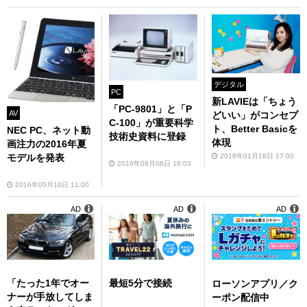
デジタル
PC
新LAVIEは「ちょう
「PC-9801」と「P
AV
どいい」がコンセプ
C-100」が重要科学
ト、Better Basicを
NEC PC、ネット動
技術史資料に登録
体現
画注力の2016年夏
2018年01月16日 17:00
モデルを発表
2016年09月06日 18:03
2016年05月10日 11:00
AD
AD
AD
「たった1年でオー
最短5分で接続
ローソンアプリ／ク
ナーが手放してしま
ーポン配信中