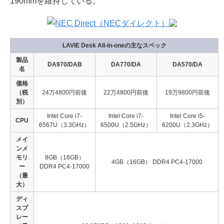
190mmを維持している。
LAVIE Desk All-in-oneの主なスペック
製品
DA970/DAB
DA770/DA
DA570/DA
名
価格
（税
24万4800円前後
22万4800円前後
19万9800円前後
別）
Intel Core i7-
Intel Core i7-
Intel Core i5-
CPU
6567U（3.3GHz）
6500U（2.5GHz）
6200U（2.3GHz）
メイ
ンメ
モリ
8GB（16GB）
4GB（16GB） DDR4 PC4-17000
ー
DDR4 PC4-17000
（最
大）
ディ
スプ
レー