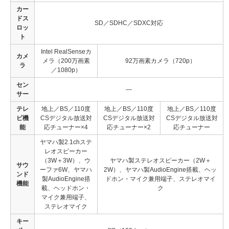
カー
ドス
SD／SDHC／SDXC対応
ロッ
ト
Intel RealSenseカ
カメ
メラ（200万画素
92万画素カメラ（720p）
ラ
／1080p）
セン
—
サー
テレ
地上／BS／110度
地上／BS／110度
地上／BS／110度
ビ機
CSデジタル放送対
CSデジタル放送対
CSデジタル放送対
能
応チューナー×4
応チューナー×2
応チューナー
ヤマハ製2.1chステ
レオスピーカー
（3W＋3W）、ウ
ヤマハ製ステレオスピーカー（2W＋
サウ
ーファ6W、ヤマハ
2W）、ヤマハ製AudioEngine搭載、ヘッ
ンド
製AudioEngine搭
ドホン・マイク兼用端子、ステレオマイ
機能
載、ヘッドホン・
ク
マイク兼用端子、
ステレオマイク
キー