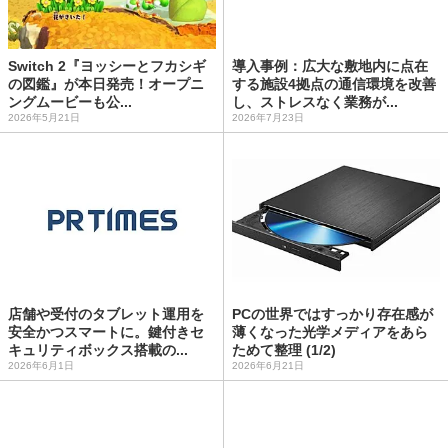
Switch 2『ヨッシーとフカシギ
導入事例：広大な敷地内に点在
の図鑑』が本日発売！オープニ
する施設4拠点の通信環境を改善
ングムービーも公...
し、ストレスなく業務が...
2026年5月21日
2026年7月23日
店舗や受付のタブレット運用を
PCの世界ではすっかり存在感が
安全かつスマートに。鍵付きセ
薄くなった光学メディアをあら
キュリティボックス搭載の...
ためて整理 (1/2)
2026年6月1日
2026年6月21日