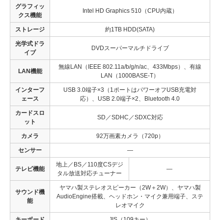
グラフィッ
Intel HD Graphics 510（CPU内蔵）
クス機能
ストレージ
約1TB HDD(SATA)
光学式ドラ
DVDスーパーマルチドライブ
イブ
無線LAN（IEEE 802.11a/b/g/n/ac、433Mbps）、有線
LAN機能
LAN（1000BASE-T）
インターフ
USB 3.0端子×3（1ポートはパワーオフUSB充電対
ェース
応）、USB 2.0端子×2、Bluetooth 4.0
カードスロ
SD／SDHC／SDXC対応
ット
カメラ
92万画素カメラ（720p）
センサー
—
地上／BS／110度CSデジ
テレビ機能
—
タル放送対応チューナー
ヤマハ製ステレオスピーカー（2W＋2W）、ヤマハ製
サウンド機
AudioEngine搭載、ヘッドホン・マイク兼用端子、ステ
能
レオマイク
キーボード
JIS（109キー）