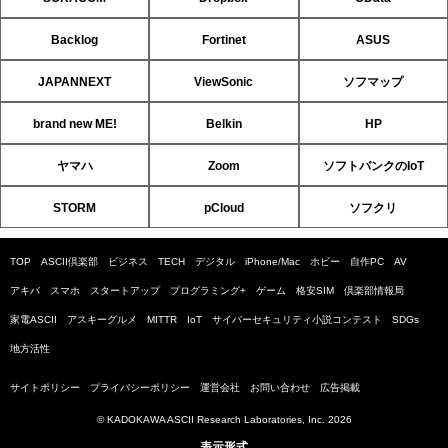
Backlog
Fortinet
ASUS
JAPANNEXT
ViewSonic
ソフマップ
brand new ME!
Belkin
HP
ヤマハ
Zoom
ソフトバンクのIoT
STORM
pCloud
ソフクリ
TOP
ASCII倶楽部
ビジネス
TECH
デジタル
iPhone/Mac
ホビー
自作PC
AV
アキバ
スマホ
スタートアップ
プログラミング+
ゲーム
格安SIM
倶楽部情報局
家電ASCII
アスキーグルメ
MITTR
IoT
サイバーセキュリティ小説コンテスト
SDGs
地方活性
サイトポリシー
プライバシーポリシー
運営会社
お問い合わせ
広告掲載
© KADOKAWA ASCII Research Laboratories, Inc. 2026
表示形式