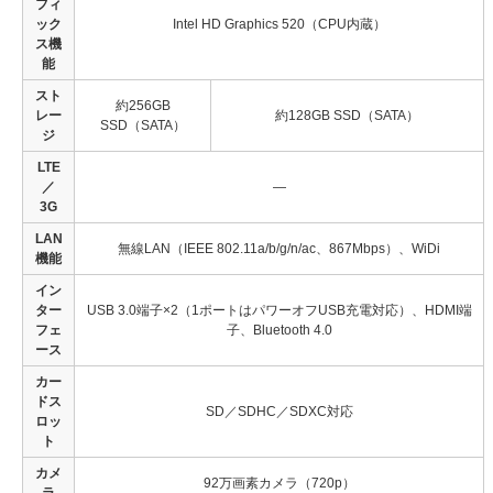
フィ
ック
Intel HD Graphics 520（CPU内蔵）
ス機
能
スト
約256GB
レー
約128GB SSD（SATA）
SSD（SATA）
ジ
LTE
／
—
3G
LAN
無線LAN（IEEE 802.11a/b/g/n/ac、867Mbps）、WiDi
機能
イン
ター
USB 3.0端子×2（1ポートはパワーオフUSB充電対応）、HDMI端
フェ
子、Bluetooth 4.0
ース
カー
ドス
SD／SDHC／SDXC対応
ロッ
ト
カメ
92万画素カメラ（720p）
ラ