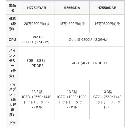
製品
HZ750/DAB
HZ650/DA
HZ550/DAB
名
価格
（税
20万9800円前後
18万4800円前後
16万9800円前後
別）
Core i7-
CPU
Core i5-6200U（2.3GHz）
6500U（2.5GHz）
メイ
ンメ
モリ
8GB（8GB）
4GB（4GB） LPDDR3
ー
LPDDR3
（最
大）
ディ
スプ
13.3型
13.3型
13.3型
レー
IGZO（2560×1440
IGZO（1920×1080
IGZO（2560×1440
（最
ドット）、タッチ
ドット）、タッチ
ドット）、ノング
大解
パネル
パネル
レア
像
度）
グラ