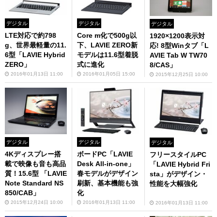
デジタル
デジタル
デジタル
LTE対応で約798
Core m化で500g以
1920×1200表示対
g、世界最軽量の11.
下、LAVIE ZERO新
応! 8型Winタブ「L
6型「LAVIE Hybrid
モデルは11.6型着脱
AVIE Tab W TW70
ZERO」
式に進化
8/CAS」
2016年01月13日 11:00
2016年01月05日 15:00
2015年12月25日 10:00
デジタル
デジタル
デジタル
4Kディスプレー搭
ボードPC「LAVIE
フリースタイルPC
載で映像も音も高品
Desk All-in-one」
「LAVIE Hybrid Fri
質！15.6型 「LAVIE
春モデルがデザイン
sta」がデザイン・
Note Standard NS
刷新、基本機能も強
性能を大幅強化
850/CAB」
化
2015年12月24日 10:00
2016年01月13日 11:00
2016年01月13日 11:00