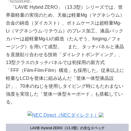
「HZ550/DAB」
「LAVIE Hybrid ZERO」（13.3型）シリーズでは、世
界最軽量の実現のため、天板は軽量Mg（マグネシウム）
合金の鋳造（ダイカスト）、ボトムケースは超軽量Mg-
Li（マグネシウム-リチウム）のプレス加工、液晶バック
カバーは超軽量Mg-Liの鍛造（たんぞう、forging／フォ
ージング）を用いて成型。 また、タッチパネルと液晶
を直接貼り合わせる技術「ダイレクトボンディング」、
13型クラスのタッチパネルでは初採用の新方式
「FFF（Film-Film-Film）構造」も採用した。従来以上に
軽量なLCDを筐体に組み込んだ「筐体一体型液晶設
計」、70本のねじを使用しタイピング時にもたわまない
強度を実現した「筐体一体型キーボード」も搭載してい
る。
LAVIE Hybrid ZERO（13.3型）の主なスペック