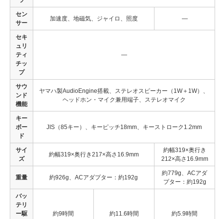
セン
加速度、地磁気、ジャイロ、照度
—
サー
セキ
ュリ
ティ
—
チッ
プ
サウ
ヤマハ製AudioEngine搭載、ステレオスピーカー（1W＋1W）、
ンド
ヘッドホン・マイク兼用端子、ステレオマイク
機能
キー
ボー
JIS（85キー）、キーピッチ18mm、キーストローク1.2mm
ド
サイ
約幅319×奥行き
約幅319×奥行き217×高さ16.9mm
ズ
212×高さ16.9mm
約779g、ACアダ
重量
約926g、ACアダプター：約192g
プター：約192g
バッ
テリ
ー駆
約9時間
約11.6時間
約5.9時間