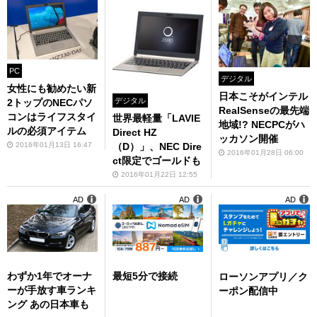
PC
デジタル
女性にも勧めたい新
日本こそがインテル
デジタル
2トップのNECパソ
RealSenseの最先端
コンはライフスタイ
世界最軽量「LAVIE
地域!? NECPCがハ
ルの必須アイテム
Direct HZ
ッカソン開催
2016年01月13日 16:47
（D）」、NEC Dire
2016年01月28日 06:00
ct限定でゴールドも
2016年01月22日 12:55
AD
AD
AD
わずか1年でオーナ
最短5分で接続
ローソンアプリ／ク
ーが手放す車ランキ
ーポン配信中
ング あの日本車も