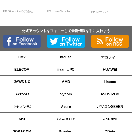
PR Skyrocket株式会社
PR LotusFlare Inc
PR ローソン
公式アカウントをフォローして最新情報を手に入れよう
FMV
mouse
マカフィー
ELECOM
iiyama PC
HUAWEI
JAWS-UG
AMD
kintone
Acrobat
Sycom
ASUS ROG
キヤノンMJ
Azure
パソコンSEVEN
MSI
GIGABYTE
ASRock
SORACOM
Dropbox
CData