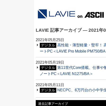
LAVIE 記事アーカイブ ― 2021年
2021年05月25日
高性能・薄型軽量・堅牢！ 
デジタル
ートPC＜LAVIE Pro Mobile PM750/B
2021年05月19日
第11世代Core搭載、仕事
デジタル
ノートPC＜LAVIE N1275/BA＞
2021年05月11日
NECPC、6万円台の小中学生向け
デジタル
過去記事アーカイブ