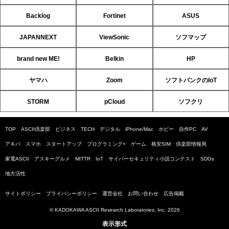
Backlog
Fortinet
ASUS
JAPANNEXT
ViewSonic
ソフマップ
brand new ME!
Belkin
HP
ヤマハ
Zoom
ソフトバンクのIoT
STORM
pCloud
ソフクリ
TOP
ASCII倶楽部
ビジネス
TECH
デジタル
iPhone/Mac
ホビー
自作PC
AV
アキバ
スマホ
スタートアップ
プログラミング+
ゲーム
格安SIM
倶楽部情報局
家電ASCII
アスキーグルメ
MITTR
IoT
サイバーセキュリティ小説コンテスト
SDGs
地方活性
サイトポリシー
プライバシーポリシー
運営会社
お問い合わせ
広告掲載
© KADOKAWA ASCII Research Laboratories, Inc. 2026
表示形式