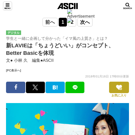
前へ
1
2
次へ
デジタル
学生と一緒に企画して分かった「イマ風の上質さ」とは？
新LAVIEは「ちょうどいい」がコンセプト、
Better Basicを体現
文● 小林 久 編集●ASCII
[PC表示へ]
2018年01月16日 17時00分更新
お気に入り