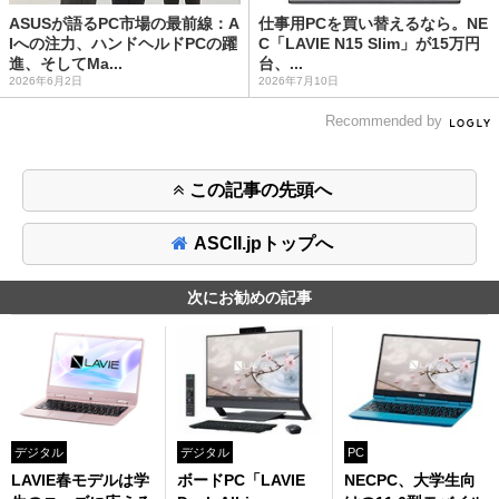
ASUSが語るPC市場の最前線：A
仕事用PCを買い替えるなら。NE
Iへの注力、ハンドヘルドPCの躍
C「LAVIE N15 Slim」が15万円
進、そしてMa...
台、...
2026年6月2日
2026年7月10日
Recommended by
この記事の先頭へ
ASCII.jpトップへ
次にお勧めの記事
デジタル
デジタル
PC
LAVIE春モデルは学
ボードPC「LAVIE
NECPC、大学生向