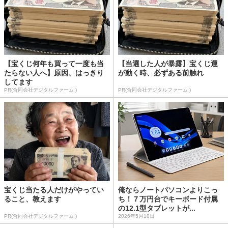
【宝くじ何年も買って一度も当
【当選した人が暴露】宝くじ運
たらない人へ】原因、はっきり
が動く時、必ずある前触れ
してます
PR(合同会社デジタルファーム )
PR(合同会社デジタルファーム )
宝くじ当たる人だけがやってい
俺ならノートパソコンよりこっ
ること、教えます
ち！７万円台でキーボード付属
の12.1型タブレットが...
PR(合同会社デジタルファーム )
2026年5月10日