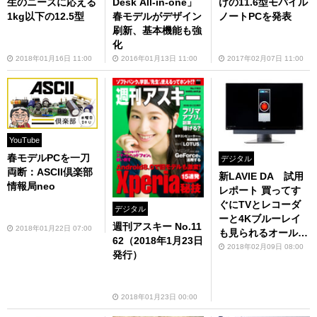
生のニーズに応える
Desk All-in-one」
けの11.6型モバイル
1kg以下の12.5型
春モデルがデザイン
ノートPCを発表
刷新、基本機能も強
化
2018年01月16日 11:00
2016年01月13日 11:00
2017年02月07日 11:00
YouTube
春モデルPCを一刀
デジタル
両断：ASCII倶楽部
新LAVIE DA 試用
情報局neo
レポート 買ってす
ぐにTVとレコーダ
デジタル
ーと4Kブルーレイ
週刊アスキー No.11
2018年01月22日 07:00
も見られるオールイ
62（2018年1月23日
ンワンPCが便利す
2018年02月09日 08:00
発行）
ぎ～
2018年01月23日 00:00