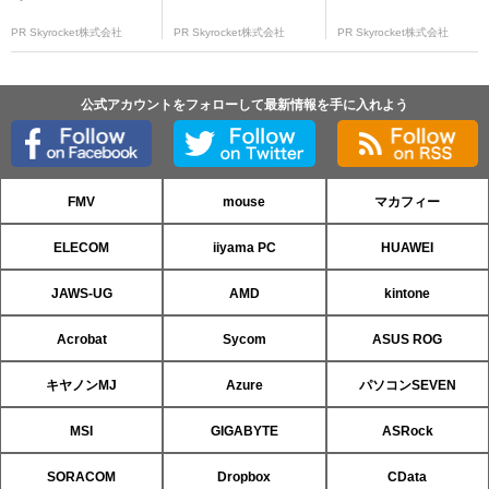
PR Skyrocket株式会社
PR Skyrocket株式会社
PR Skyrocket株式会社
公式アカウントをフォローして最新情報を手に入れよう
FMV
mouse
マカフィー
ELECOM
iiyama PC
HUAWEI
JAWS-UG
AMD
kintone
Acrobat
Sycom
ASUS ROG
キヤノンMJ
Azure
パソコンSEVEN
MSI
GIGABYTE
ASRock
SORACOM
Dropbox
CData