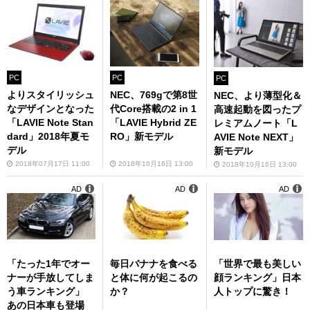
PC
PC
PC
よりスタイリッシュ
NEC、769gで第8世
NEC、より薄型化＆
なデザインとなった
代Core搭載の2 in 1
高速起動を図ったプ
「LAVIE Note Stan
「LAVIE Hybrid ZE
レミアムノート「L
dard」2018年夏モ
RO」新モデル
AVIE Note NEXT」
デル
新モデル
2018年07月17日 11:00
2018年10月16日 13:00
2018年10月16日 13:00
AD
AD
AD
「たった1年でオー
毎日バナナを食べる
「世界で最も美しい
ナーが手放してしま
と体に何が起こるの
顔ランキング」日本
う車ランキング」
か？
人トップに驚き！
あの日本車も登場