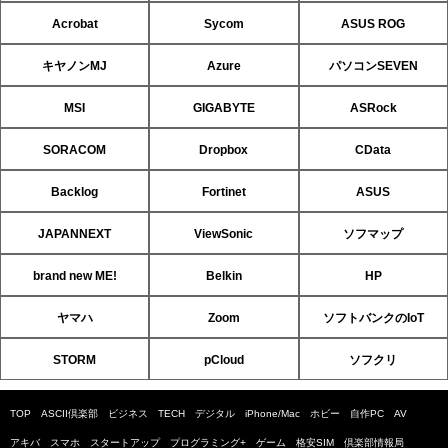
Acrobat
Sycom
ASUS ROG
キヤノンMJ
Azure
パソコンSEVEN
MSI
GIGABYTE
ASRock
SORACOM
Dropbox
CData
Backlog
Fortinet
ASUS
JAPANNEXT
ViewSonic
ソフマップ
brand new ME!
Belkin
HP
ヤマハ
Zoom
ソフトバンクのIoT
STORM
pCloud
ソフクリ
TOP
ASCII倶楽部
ビジネス
TECH
デジタル
iPhone/Mac
ホビー
自作PC
AV
アキバ
スマホ
スタートアップ
プログラミング+
ゲーム
格安SIM
倶楽部情報局