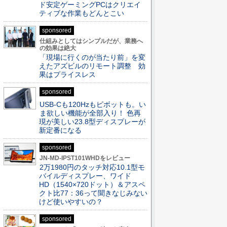
ド安定ゲーミングPCはクリエイ
ティブな作業もどんとこい
sponsored
仕組みとしてはシンプルだが、業務へ
の効果は絶大
「現場に行くのが当たり前」を変
えたアズビルのリモート調整 効
果はプライスレス
sponsored
USB-Cも120Hzもピボットも。い
ま欲しい機能が全部入り！ 色再
現が美しい23.8型ディスプレーが
新定番になる
sponsored
JN-MD-IPST101WHDをレビュー
2万1980円のタッチ対応10.1型モ
バイルディスプレー、ワイド
HD（1540×720ドット）＆アスペ
クト比77：36って聞きなじみない
けど使いやすいの？
sponsored