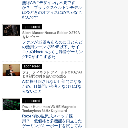
無線APにデザインは不要です
か？ ブラックスケルトンモデル
は今どきのオフィスにめちゃなじ
むんです
sponsored
Silent Master Noctua Edition X870A
をレビュー
ファンが12基もあるのにほとんど
の活用シーンで35dB以下、サイ
コムのNoctua尽くし静音ゲーミン
グPCがすごすぎた
sponsored
フォーティネット フィールドCTOがAI
とIT部門の付き合い方を語る
AIに振り回されないIT部門になる
ため、IT部門が今考えなければな
らないこと
sponsored
Razer Huntsman V3 HE Magnetic
Tenkeyless 8kHz Keyboard
Razer初の磁気式スイッチ採
用？ 低価格と多機能を両立した
ゲーミングキーボードを試してみ