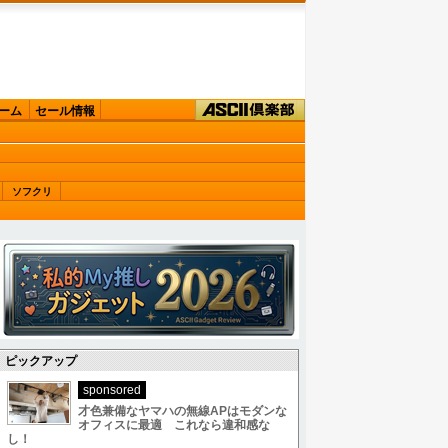
ーム
セール情報
ソフクリ
ピックアップ
sponsored
才色兼備なヤマハの無線APはモダンな
オフィスに最適 これなら違和感な
し！