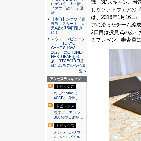
識、3Dスキャン、音
にデカく！ 約4倍サ
イズの「超BIG」登
したソフトウェアの
場
は、2016年1月1
【本日】かつや「感
謝祭」スタート、人
アに沿ったチーム編
気4品が150円引き
2日目は授賞式のあっ
に！
マウスコンピュータ
るプレゼン、審査員
ー、「TOKYO
GAME SHOW
2026」にG TUNEと
NEXTGEARを出
展 RTX 5070 Ti搭
載記念モデルも登場
一覧へ
アクセスランキン
トピックス
グ
なぜahamoは
40GBに増量し…
トピックス
熊本にエアコン
300台即日納品…
トピックス
アンカーがリコー
ル中のモバイル…