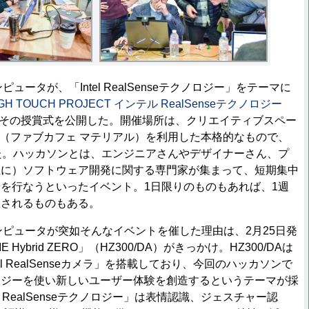
ータが、「Intel RealSenseテクノロジー」をテーマに
IGH TOUCH PROJECT インテル RealSenseテクノロジー
その授賞式を公開した。開催場所は、クリエイティブスペー
（ファブカフェ マテリアル）を利用した本格的なもので、
た。ハッカソンとは、エンジニアさんやデザイナーさん、プ
主に）ソフトウェア開発に関する専門家が集まって、短期集中
を行なうといったイベント。1日限りのものもあれば、1週
催されるものもある。
ピュータが突如そんなイベントを催した理由は、2月25日発
E Hybrid ZERO」（HZ300/DA）がきっかけ。HZ300/DAは
el RealSenseカメラ」を搭載しており、今回のハッカソンで
ロジーを使い新しいユーザー体験を創造するというテーマが採
l RealSenseテクノロジー」は表情認識、ジェスチャー認