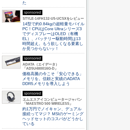
た
sponsored
STYLE-14FH132-U5-UCSXをレビュー
14型で約0.84kgの超軽量モバイル
PC！CPUはCore Ultraシリーズ3
でディスプレーはOLED（有機
EL）、バッテリー駆動時間は13
時間超え。もう欲しくなる要素し
か見つからないッ！
sponsored
ADATA（エイデータ）
「AD5U480016G-D」
価格高騰の今こそ「安心できる」
メモリを。信頼と実績のADATA
DDR5メモリを導入しよう
sponsored
エムエスアイコンピュータージャパン
「MAESTRO 500 WIRELESS」
約1万円でノイキャン、デュアル
接続ってマジ？ MSIのゲーミング
ヘッドセットのコスパがどうかし
ている