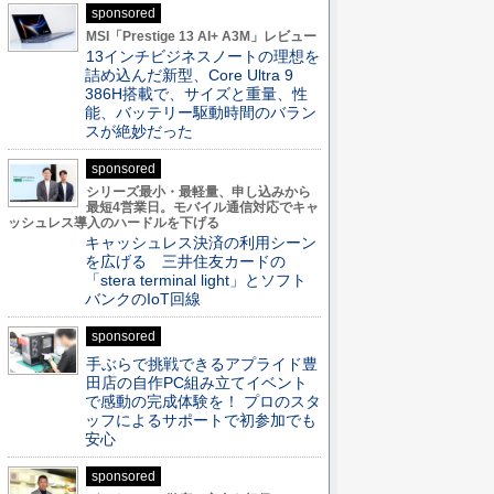
sponsored
MSI「Prestige 13 AI+ A3M」レビュー
13インチビジネスノートの理想を
詰め込んだ新型、Core Ultra 9
386H搭載で、サイズと重量、性
能、バッテリー駆動時間のバラン
スが絶妙だった
sponsored
シリーズ最小・最軽量、申し込みから
最短4営業日。モバイル通信対応でキャ
ッシュレス導入のハードルを下げる
キャッシュレス決済の利用シーン
を広げる 三井住友カードの
「stera terminal light」とソフト
バンクのIoT回線
sponsored
手ぶらで挑戦できるアプライド豊
田店の自作PC組み立てイベント
で感動の完成体験を！ プロのスタ
ッフによるサポートで初参加でも
安心
sponsored