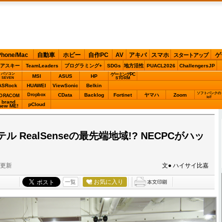
Phone/Mac
自動車
ホビー
自作PC
AV
アキバ
スマホ
ゲ
スタートアップ
アスキー
TeamLeaders
プログラミング+
SDGs
地方活性
PUACL2026
ChallengersJP
パソコン
ゲーミングPC
MSI
ASUS
HP
STORM
SEVEN
ASRock
HUAWEI
ViewSonic
Belkin
ソフトバンクの
Dropbox
CData
Backlog
Fortinet
ヤマハ
Zoom
ORACOM
IoT
brand
pCloud
new ME!
 RealSenseの最先端地域!? NECPCがハッ
分更新
文● ハイサイ比嘉
お気に入り
一覧