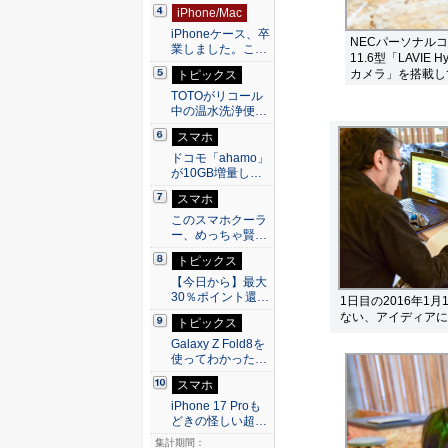
iPhone/Mac
iPhoneケース、卒
NECパーソナルコン
業しました。こ…
11.6型「LAVIE 
カメラ」を搭載し
トピックス
TOTOがリコール
中の温水洗浄便…
スマホ
ドコモ「ahamo」
が10GB増量し…
スマホ
このスマホクーラ
ー、めっちゃ賢…
トピックス
【今日から】最大
30％ポイント還…
1日目の2016年
ない、アイディアに
トピックス
Galaxy Z Fold8を
使ってわかった…
スマホ
iPhone 17 Proも
どきの怪しい超…
集計期間：