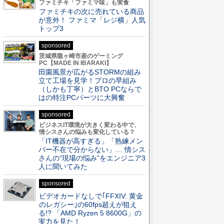
ファミチキ「ファミマ味」も実食
ファミチキの次に売れている商品
が意外！ ファミマ「レジ横」人気
トップ3
sponsored
茨城県龍ヶ崎市産のゲーミング
PC【MADE IN IBARAKI】
田園風景が広がるSTORMの組み
立て工場を見学！プロの早組み
（しかも丁寧）とBTO PCならで
はの特注PCパーツに大興奮
sponsored
ビジネスIT環境が大きく変わる中で、
情シスさんの悩みも変化している？
「IT機器が高すぎる」「熟練メン
バー不在で分からない」… 情シス
さんの“現場の悩み”をエンジニア3
人に聞いてみた
sponsored
ビデオカードなしで｢FFXIV: 黄金
のレガシー｣の60fps超えが狙え
る!? 「AMD Ryzen 5 8600G」の
実力を見た！