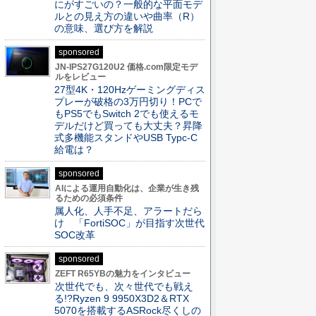
にがすごいの？一般的な平面モデ
ルとの見え方の違いや曲率（R）
の意味、選び方を解説
sponsored
JN-IPS27G120U2 価格.com限定モデ
ルをレビュー
27型4K・120Hzゲーミングディス
プレーが破格の3万円切り！PCで
もPS5でもSwitch 2でも使えるモ
デルだけど買っても大丈夫？昇降
式多機能スタンドやUSB Typc-C
給電は？
sponsored
AIによる運用自動化は、企業が生き残
るための必須条件
属人化、人手不足、アラートだら
け 「FortiSOC」が目指す次世代
SOC改革
sponsored
ZEFT R65YBの魅力をインタビュー
次世代でも、次々世代でも戦え
る!?Ryzen 9 9950X3D2＆RTX
5070を搭載するASRock尽くしの