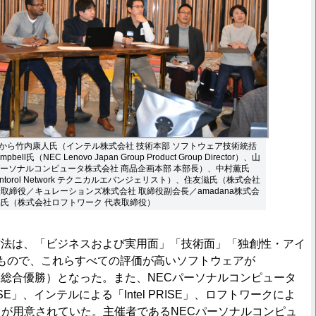
から竹内康人氏（インテル株式会社 技術本部 ソフトウェア技術統括
pbell氏（NEC Lenovo Japan Group Product Group Director）、山
パーソナルコンピュータ株式会社 商品企画本部 本部長）、中村薫氏
oncontorol Network テクニカルエバンジェリスト）、住友滋氏（株式会社
取締役／キュレーションズ株式会社 取締役副会長／amadana株式会
晶氏（株式会社ロフトワーク 代表取締役）
法は、「ビジネスおよび実用面」「技術面」「独創性・アイ
もので、これらすべての評価が高いソフトウェアが
E」（総合優勝）となった。また、NECパーソナルコンピュータ
ISE」、インテルによる「Intel PRISE」、ロフトワークによ
RISE」が用意されていた。主催者であるNECパーソナルコンピュ