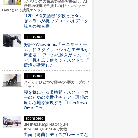
ガバナンスの徹底で安全を担保し、AI
活用の促進で目指すのは“トレジャー
Box”という成長エンジン
“120TB消失危機”を救ったBox。
ゼネラルが挑むグローバルデータ
統合の舞台裏
sponsored
好評のViewSonic「モニターアー
ム」にスタイリッシュなモデルが
新登場！ アームの動きがスムーズ
で、机も広く使えてデスクトップ
環境が激変した
sponsored
スイッチひとつで背中のS字カーブにフ
ィット！
腰を気にする長時間デスクワーカ
ーのための次世代チェア。理想の
座り心地を実現する「LiberNovo
Omni Pro」
sponsored
JN-IPS34UQ2-HSC6とJN-
IPSC34UQ2-HSC6で比較
曲面（湾曲）ディスプレーってな