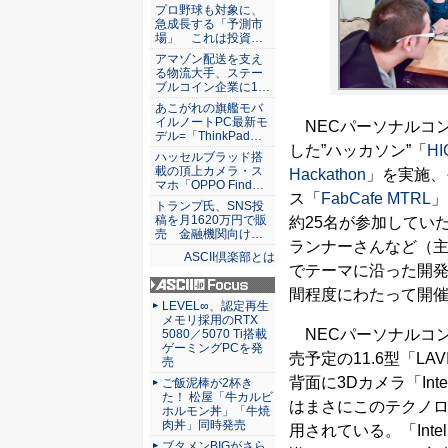
ASCII倶楽部
プロ野球も対象に、
急成長する「予測市
場」 これは投資…
アマゾン配送を支え
る物流大手、ステー
ブルコイン企業に1…
あこがれの旗艦モバ
イルノートPC最新モ
NECパーソナルコンピュ
デル=「ThinkPad…
した”ハッカソン”「
H
ハッセルブラッド搭
載の頂上カメラ・ス
Hackathon
」を実施、
マホ「OPPO Find…
ス「
FabCafe MTRL
」
トランプ氏、SNS投
稿を月1620万円で販
約25名が参加してい
売 金融機関向け…
ランナーさんなど（
ASCII倶楽部とは
でテーマに沿った開発
間程度にわたって開
ASCII.jp Focus
LEVEL∞、認定再生
メモリ採用のRTX
NECパーソナルコン
5080／5070 Ti搭載
ゲーミングPCを発
売予定の11.6型「LAVI
売
背面に3Dカメラ「Int
ご飯泥棒が2杯き
た！ 松屋「牛カルビ
はまさにこのテクノ
ホルモン丼」「牛焼
肉丼」同時発売
用されている。「Inte
ブタメンBIGがさら