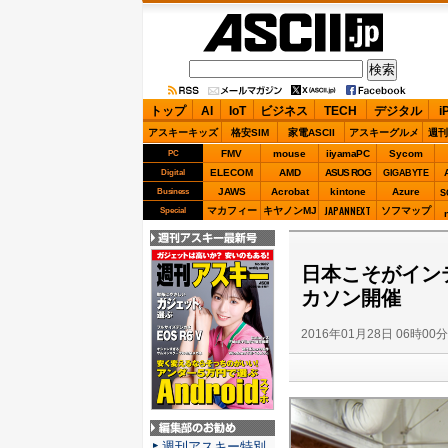
ASCII.jp
トップ
AI
IoT
ビジネス
TECH
デジタル
i
アスキーキッズ
格安SIM
家電ASCII
アスキーグルメ
週刊
FMV
mouse
iiyamaPC
Sycom
PC
ELECOM
AMD
ASUS ROG
Digital
GIGABYTE
JAWS
Acrobat
kintone
Azure
Business
S
JAPANNEXT
マカフィー
キヤノンMJ
ソフマップ
Special
週刊アスキー最新
号
日本こそがインテル
カソン開催
2016年01月28日 06時00
編集部のお勧め
週刊アスキー特別