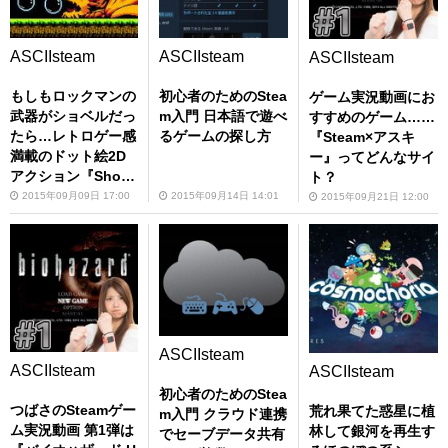
ASCIIsteam
ASCIIsteam
ASCIIsteam
もしもロックマンの
初心者のためのStea
ゲーム実況動画にお
武器がショベルだっ
m入門 日本語で遊べ
すすめのゲーム……
たら…レトロゲー感
るゲームの探し方
『Steam×アスキ
満載のドット絵2D
ー』ってどんなサイ
アクション『Shove
ト？
l Knight』：Steam
2015年09月09日 17:00
2015年09月14日 14:01
2015年09月21日 12:00
ASCIIsteam
ASCIIsteam
ASCIIsteam
初心者のためのStea
つばさのSteamゲー
荒れ果てた惑星に植
m入門 クラウド連携
ム実況動画 第1弾は
林して銀河を再生す
でセーブデータ共有