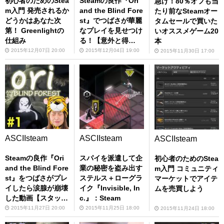
初心者のためのStea
Steamの良作『Ori
急げ！80％オフも当
m入門 発売されるか
and the Blind Fore
たり前なSteamオー
どうかはあなた次
st』でつばさが華麗
タムセールで買いた
第！ Greenlightの
なプレイを見せつけ
いオススメゲーム20
仕組み
る！【意外と得
本
意？】
2015年12月07日 20:00
2015年12月04日 19:00
2015年11月30日 17:00
ASCIIsteam
ASCIIsteam
ASCIIsteam
Steamの良作『Ori
スパイを派遣して企
初心者のためのStea
and the Blind Fore
業の秘密を盗み出す
m入門 コミュニティ
st』をつばさがプレ
ステルス＋ローグラ
マーケットでアイテ
イしたら涙腺が崩壊
イク『Invisible, In
ムを売買しよう
した動画【スタッフ
c.』：Steam
困惑】
2015年11月27日 20:00
2015年11月25日 18:00
2015年11月24日 18:00