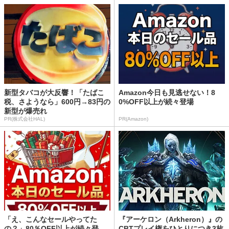
新型タバコが大反響！「たばこ
Amazon今日も見逃せない！8
税、さようなら」600円→83円の
0%OFF以上が続々登場
新型が爆売れ
PR(株式会社HAL)
PR(Amazon)
「え、こんなセールやってた
『アーケロン（Arkheron）』の
の？」80％OFF以上が続々登
CBTプレイ権をひとりにつき3枚