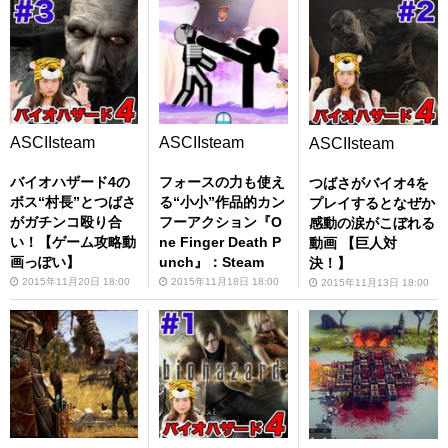
ASCIIsteam
ASCIIsteam
ASCIIsteam
バイオハザード4の
フォースの力も使え
つばさがバイオ4を
ボス“村長”とつばさ
る“小小”作品的カン
プレイするとなぜか
がガチンコ殴り合
フーアクション『O
感動の涙がこぼれる
い！【ゲーム攻略動
ne Finger Death P
動画 【巨人対
画っぽい】
unch』：Steam
決！】
2015年11月20日 18:00
2015年11月18日 18:00
2015年11月13日 18:00