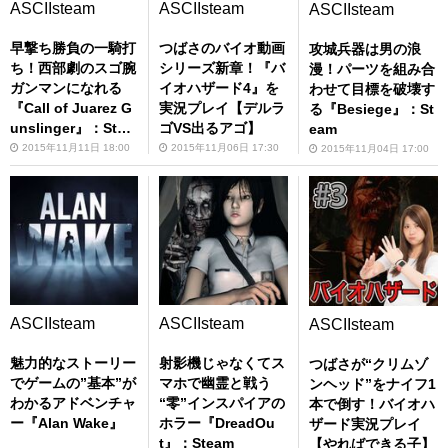
ASCIIsteam
ASCIIsteam
ASCIIsteam
早撃ち勝負の一騎打
つばさのバイオ動画
攻城兵器は男の浪
ち！西部劇のスゴ腕
シリーズ新章！『バ
漫！パーツを組み合
ガンマンになれる
イオハザード4』を
わせて目標を破壊す
『Call of Juarez G
実況プレイ【デルラ
る『Besiege』：St
unslinger』：Stea
ゴVS出るアゴ】
eam
m
2015年11月11日 18:00
2015年11月06日 17:30
2015年11月04日 17:00
ASCIIsteam
ASCIIsteam
ASCIIsteam
魅力的なストーリー
射影機じゃなくてス
つばさが“クリムゾ
でゲームの”基本”が
マホで幽霊と戦う
ンヘッド”をナイフ1
わかるアドベンチャ
“零”インスパイアの
本で倒す！バイオハ
ー『Alan Wake』
ホラー『DreadOu
ザード実況プレイ
t』：Steam
【やればできる子】