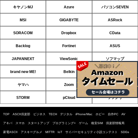
キヤノンMJ
Azure
パソコンSEVEN
MSI
GIGABYTE
ASRock
SORACOM
Dropbox
CData
Backlog
Fortinet
ASUS
JAPANNEXT
ViewSonic
ソフマップ
brand new ME!
Belkin
HP
ヤマハ
Zoom
ソフトバンクのIoT
STORM
pCloud
ソフクリ
TOP
ASCII倶楽部
ビジネス
TECH
デジタル
iPhone/Mac
ホビー
自作PC
AV
アキバ
スマホ
スタートアップ
プログラミング+
ゲーム
格安SIM
倶楽部情報局
家電ASCII
アスキーグルメ
MITTR
IoT
サイバーセキュリティ小説コンテスト
SDGs