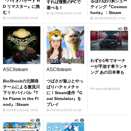
『バイオハザード H
るほのぼの系シュー
すれば複数のPCで
D リマスター』に挑
ティング『Cosmoc
遊べる！
む！
horia』：Steam
2015年09月28日 20:00
2015年09月18日 20:00
2015年10月07日 17:00
AD
わずか1年でオーナ
ーが手放す車ランキ
ASCIIsteam
ASCIIsteam
ング あの日本車も
BioShockの元開発
つばさが遊ぶとやっ
チームによる激流川
ぱりハチャメチャ
PR Skyrocket株式会社
下りサバイバル『T
に！Steam迷作『G
he Flame in the Fl
oat Simulator』を
ood』:Steam
プレイ
2015年12月16日 19:00
2015年12月18日 21:00
AD
AD