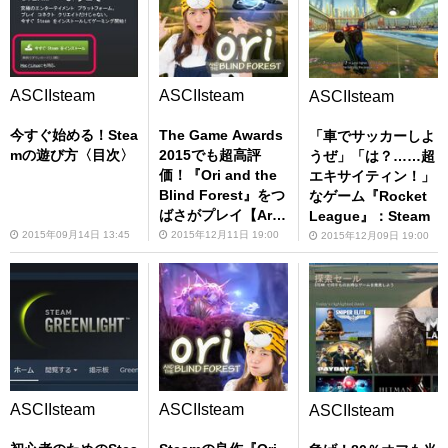
ASCIIsteam
ASCIIsteam
ASCIIsteam
今すぐ始める！Stea
The Game Awards
「車でサッカーしよ
mの遊び方〈目次〉
2015でも超高評
うぜ」「は？……超
価！『Ori and the
エキサイティン！」
Blind Forest』をつ
なゲーム『Rocket
ばさがプレイ【Art
League』：Steam
Direction部門受賞
2015年09月14日 13:45
2015年12月11日 19:00
2015年12月09日 19:00
作】
ASCIIsteam
ASCIIsteam
ASCIIsteam