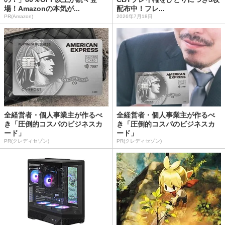
場！Amazonの本気が...
配布中！フレ...
PR(Amazon)
2026年7月18日
全経営者・個人事業主が作るべ
全経営者・個人事業主が作るべ
き「圧倒的コスパのビジネスカ
き「圧倒的コスパのビジネスカ
ード」
ード」
PR(クレディセゾン)
PR(クレディセゾン)