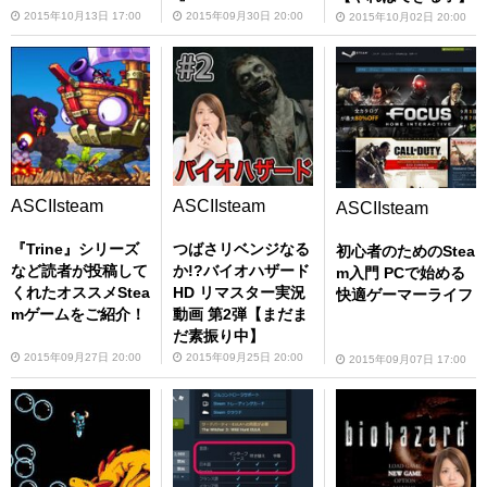
2015年10月13日 17:00
2015年09月30日 20:00
2015年10月02日 20:00
ASCIIsteam
ASCIIsteam
ASCIIsteam
『Trine』シリーズ
つばさリベンジなる
初心者のためのStea
など読者が投稿して
か!?バイオハザード
m入門 PCで始める
くれたオススメStea
HD リマスター実況
快適ゲーマーライフ
mゲームをご紹介！
動画 第2弾【まだま
だ素振り中】
2015年09月27日 20:00
2015年09月25日 20:00
2015年09月07日 17:00