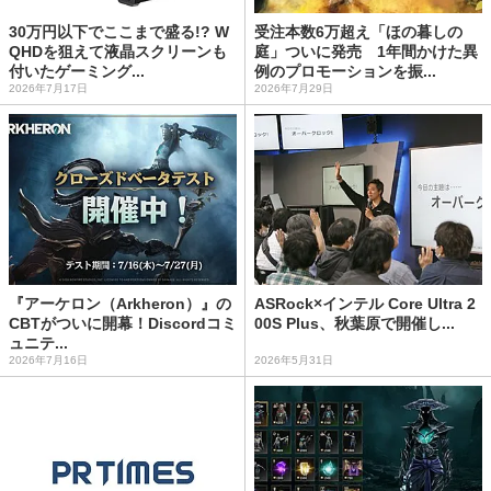
30万円以下でここまで盛る!? W
受注本数6万超え「ほの暮しの
QHDを狙えて液晶スクリーンも
庭」ついに発売 1年間かけた異
付いたゲーミング...
例のプロモーションを振...
2026年7月17日
2026年7月29日
『アーケロン（Arkheron）』の
ASRock×インテル Core Ultra 2
CBTがついに開幕！Discordコミ
00S Plus、秋葉原で開催し...
ュニテ...
2026年7月16日
2026年5月31日