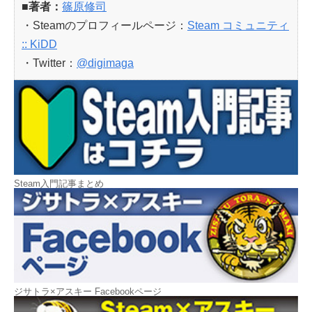
■著者：
篠原修司
・Steamのプロフィールページ：
Steam コミュニティ
:: KiDD
・Twitter：
@digimaga
Steam入門記事まとめ
ジサトラ×アスキー Facebookページ