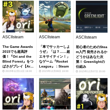
ASCIIsteam
ASCIIsteam
ASCIIsteam
The Game Awards
「車でサッカーしよ
初心者のためのStea
2015でも超高評
うぜ」「は？……超
m入門 発売されるか
価！『Ori and the
エキサイティン！」
どうかはあなた次
Blind Forest』をつ
なゲーム『Rocket
第！ Greenlightの
ばさがプレイ【Art
League』：Steam
仕組み
Direction部門受賞
2015年12月11日 19:00
2015年12月09日 19:00
2015年12月07日 20:00
作】