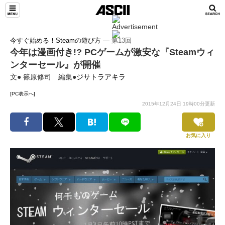
今すぐ始める！Steamの遊び方
― 第13回
今年は漫画付き!? PCゲームが激安な『Steamウィ
ンターセール』が開催
文● 篠原修司 編集●
ジサトラアキラ
[PC表示へ]
2015年12月24日 19時00分更新
お気に入り