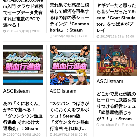
初心者のためのStea
荒れ果てた惑星に植
ヤギゲーだと思った
m入門 クラウド連携
林して銀河を再生す
ら音ゲーだった？St
でセーブデータ共有
るほのぼの系シュー
eam『Goat Simula
すれば複数のPCで
ティング『Cosmoc
tor』をつばさがプ
遊べる！
horia』：Steam
レイ
2015年09月28日 20:00
2015年10月07日 17:00
2015年12月28日 19:00
ASCIIsteam
ASCIIsteam
ASCIIsteam
どこかで見た伝説の
ヒーローに武器を売
あの「くにおくん」
“スケバン”つばさが
りつける経営シミュ
がPCで遊べる！
くにおくんをフルボ
『武器屋物語じゃ
『ダウンタウン熱血
ッコ！Steam版
が？！』：Steam
行進曲 それゆけ大
『ダウンタウン熱血
2016年01月13日 19:00
運動会』：Steam
行進曲 それゆけ大
運動会』を実況プレ
2016年01月06日 19:00
2016年01月08日 20:30