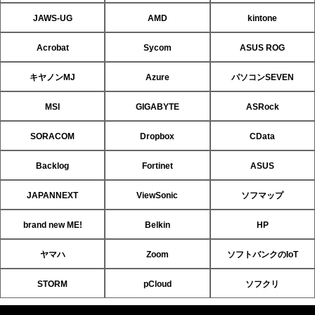
JAWS-UG
AMD
kintone
Acrobat
Sycom
ASUS ROG
キヤノンMJ
Azure
パソコンSEVEN
MSI
GIGABYTE
ASRock
SORACOM
Dropbox
CData
Backlog
Fortinet
ASUS
JAPANNEXT
ViewSonic
ソフマップ
brand new ME!
Belkin
HP
ヤマハ
Zoom
ソフトバンクのIoT
STORM
pCloud
ソフクリ