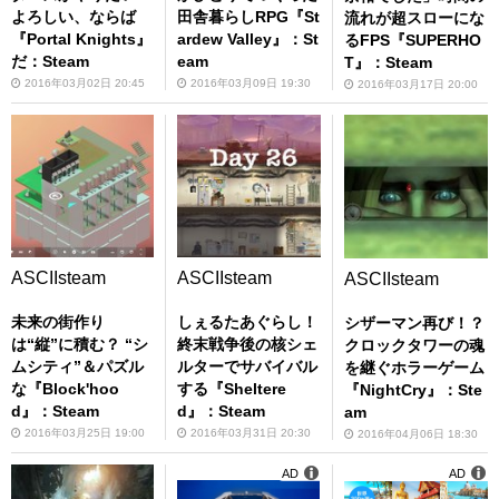
よろしい、ならば
田舎暮らしRPG『St
流れが超スローにな
『Portal Knights』
ardew Valley』：St
るFPS『SUPERHO
だ：Steam
eam
T』：Steam
2016年03月02日 20:45
2016年03月09日 19:30
2016年03月17日 20:00
ASCIIsteam
ASCIIsteam
ASCIIsteam
未来の街作り
しぇるたあぐらし！
シザーマン再び！？
は“縦”に積む？ “シ
終末戦争後の核シェ
クロックタワーの魂
ムシティ”＆パズル
ルターでサバイバル
を継ぐホラーゲーム
な『Block'hoo
する『Sheltere
『NightCry』：Ste
d』：Steam
d』：Steam
am
2016年03月25日 19:00
2016年03月31日 20:30
2016年04月06日 18:30
AD
AD