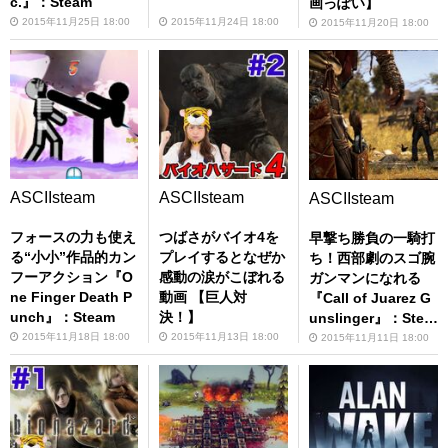
c.』：Steam
画っぽい】
2015年11月25日 18:00
2015年11月24日 18:00
2015年11月20日 18:00
ASCIIsteam
ASCIIsteam
ASCIIsteam
フォースの力も使え
つばさがバイオ4を
早撃ち勝負の一騎打
る“小小”作品的カン
プレイするとなぜか
ち！西部劇のスゴ腕
フーアクション『O
感動の涙がこぼれる
ガンマンになれる
ne Finger Death P
動画 【巨人対
『Call of Juarez G
unch』：Steam
決！】
unslinger』：Stea
m
2015年11月18日 18:00
2015年11月13日 18:00
2015年11月11日 18:00