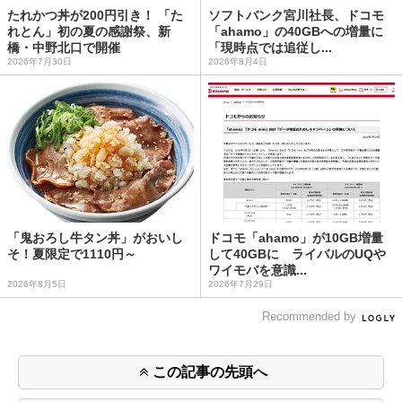
たれかつ丼が200円引き！ 「た
ソフトバンク宮川社長、ドコモ
れとん」初の夏の感謝祭、新
「ahamo」の40GBへの増量に
橋・中野北口で開催
「現時点では追従し...
2026年7月30日
2026年8月4日
「鬼おろし牛タン丼」がおいし
ドコモ「ahamo」が10GB増量
そ！夏限定で1110円～
して40GBに ライバルのUQや
ワイモバを意識...
2026年8月5日
2026年7月29日
Recommended by
この記事の先頭へ