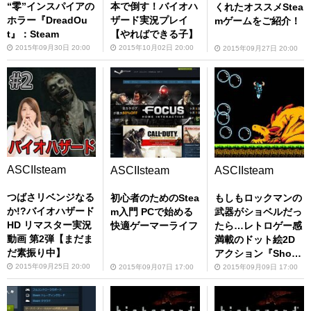
“零”インスパイアの
本で倒す！バイオハ
くれたオススメStea
ホラー『DreadOu
ザード実況プレイ
mゲームをご紹介！
t』：Steam
【やればできる子】
2015年09月30日 20:00
2015年10月02日 20:00
2015年09月27日 20:00
ASCIIsteam
ASCIIsteam
ASCIIsteam
つばさリベンジなる
初心者のためのStea
もしもロックマンの
か!?バイオハザード
m入門 PCで始める
武器がショベルだっ
HD リマスター実況
快適ゲーマーライフ
たら…レトロゲー感
動画 第2弾【まだま
満載のドット絵2D
だ素振り中】
アクション『Shove
l Knight』：Steam
2015年09月25日 20:00
2015年09月07日 17:00
2015年09月09日 17:00