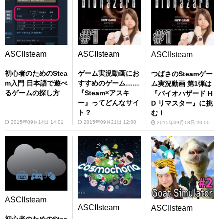
ASCIIsteam
ASCIIsteam
ASCIIsteam
初心者のためのStea
ゲーム実況動画にお
つばさのSteamゲー
m入門 日本語で遊べ
すすめのゲーム……
ム実況動画 第1弾は
るゲームの探し方
『Steam×アスキ
『バイオハザード H
ー』ってどんなサイ
D リマスター』に挑
ト？
む！
2015年09月14日 14:01
2015年09月21日 12:00
2015年09月18日 20:00
ASCIIsteam
ASCIIsteam
ASCIIsteam