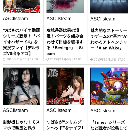
ASCIIsteam
ASCIIsteam
ASCIIsteam
つばさのバイオ動画
攻城兵器は男の浪
魅力的なストーリー
シリーズ新章！『バ
漫！パーツを組み合
でゲームの”基本”が
イオハザード4』を
わせて目標を破壊す
わかるアドベンチャ
実況プレイ【デルラ
る『Besiege』：St
ー『Alan Wake』
ゴVS出るアゴ】
eam
2015年11月06日 17:30
2015年11月04日 17:00
2015年10月13日 17:00
ASCIIsteam
ASCIIsteam
ASCIIsteam
射影機じゃなくてス
つばさが“クリムゾ
『Trine』シリーズ
マホで幽霊と戦う
ンヘッド”をナイフ1
など読者が投稿して