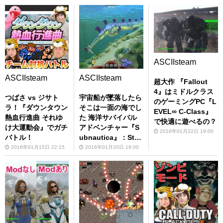
イ
ASCIIsteam
ASCIIsteam
ASCIIsteam
超大作 『Fallout
4』はミドルクラス
つばさ vs ジサト
宇宙船が墜落したら
のゲーミングPC『L
ラ！『ダウンタウン
そこは一面の海でし
EVEL∞ C-Class』
熱血行進曲 それゆ
た 海洋サバイバル
で快適に遊べるの？
け大運動会』でガチ
アドベンチャー『S
2016年01月22日 19:00
バトル！
ubnautica』：Stea
m
2016年01月15日 22:15
2016年01月20日 19:00