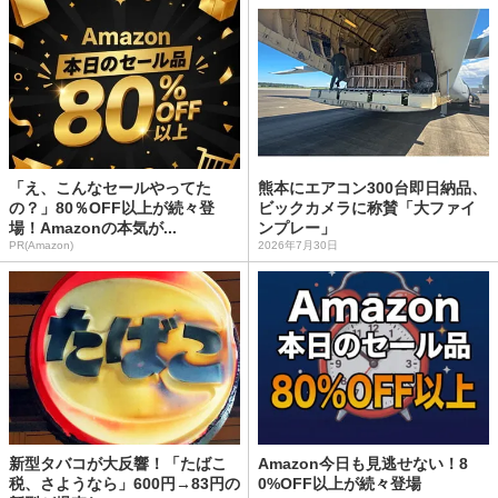
「え、こんなセールやってた
熊本にエアコン300台即日納品、
の？」80％OFF以上が続々登
ビックカメラに称賛「大ファイ
場！Amazonの本気が...
ンプレー」
PR(Amazon)
2026年7月30日
新型タバコが大反響！「たばこ
Amazon今日も見逃せない！8
税、さようなら」600円→83円の
0%OFF以上が続々登場