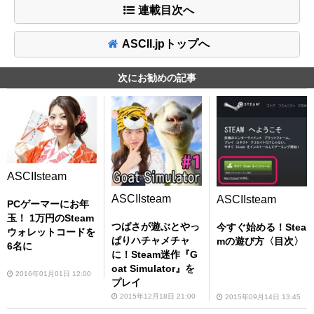
連載目次へ
ASCII.jpトップへ
次にお勧めの記事
ASCIIsteam
ASCIIsteam
ASCIIsteam
PCゲーマーにお年
玉！ 1万円のSteam
つばさが遊ぶとやっ
今すぐ始める！Stea
ウォレットコードを
ぱりハチャメチャ
mの遊び方〈目次〉
6名に
に！Steam迷作『G
oat Simulator』を
2016年01月01日 12:00
プレイ
2015年12月18日 21:00
2015年09月14日 13:45