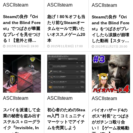
ASCIIsteam
ASCIIsteam
ASCIIsteam
Steamの良作『Ori
急げ！80％オフも当
Steamの良作『Ori
and the Blind Fore
たり前なSteamオー
and the Blind Fore
st』でつばさが華麗
タムセールで買いた
st』をつばさがプレ
なプレイを見せつけ
いオススメゲーム20
イしたら涙腺が崩壊
る！【意外と得
本
した動画【スタッフ
意？】
困惑】
2015年12月04日 19:00
2015年11月30日 17:00
2015年11月27日 20:00
ASCIIsteam
ASCIIsteam
ASCIIsteam
スパイを派遣して企
初心者のためのStea
バイオハザード4の
業の秘密を盗み出す
m入門 コミュニティ
ボス“村長”とつばさ
ステルス＋ローグラ
マーケットでアイテ
がガチンコ殴り合
イク『Invisible, In
ムを売買しよう
い！【ゲーム攻略動