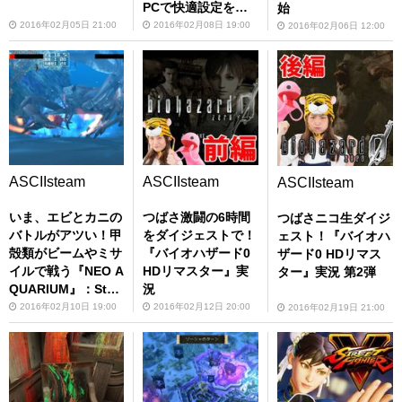
PCで快適設定を探
始
る！
2016年02月05日 21:00
2016年02月08日 19:00
2016年02月06日 12:00
ASCIIsteam
ASCIIsteam
ASCIIsteam
いま、エビとカニの
つばさ激闘の6時間
つばさニコ生ダイジ
バトルがアツい！甲
をダイジェストで！
ェスト！『バイオハ
殻類がビームやミサ
『バイオハザード0
ザード0 HDリマス
イルで戦う『NEO A
HDリマスター』実
ター』実況 第2弾
QUARIUM』：Stea
況
m
2016年02月10日 19:00
2016年02月12日 20:00
2016年02月19日 21:00