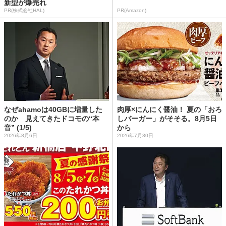
新型が爆売れ
PR(株式会社HAL)
PR(Amazon)
なぜahamoは40GBに増量した
肉厚×にんにく醤油！ 夏の「おろ
のか 見えてきたドコモの“本
しバーガー」がそそる。8月5日
音” (1/5)
から
2026年8月6日
2026年7月30日