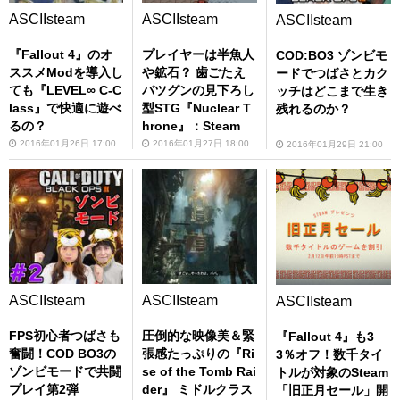
ASCIIsteam
ASCIIsteam
ASCIIsteam
『Fallout 4』のオ
プレイヤーは半魚人
COD:BO3 ゾンビモ
ススメModを導入し
や鉱石？ 歯ごたえ
ードでつばさとカク
ても『LEVEL∞ C-C
バツグンの見下ろし
ッチはどこまで生き
lass』で快適に遊べ
型STG『Nuclear T
残れるのか？
るの？
hrone』：Steam
2016年01月26日 17:00
2016年01月27日 18:00
2016年01月29日 21:00
ASCIIsteam
ASCIIsteam
ASCIIsteam
FPS初心者つばさも
圧倒的な映像美＆緊
『Fallout 4』も3
奮闘！COD BO3の
張感たっぷりの『Ri
3％オフ！数千タイ
ゾンビモードで共闘
se of the Tomb Rai
トルが対象のSteam
プレイ第2弾
der』 ミドルクラス
「旧正月セール」開