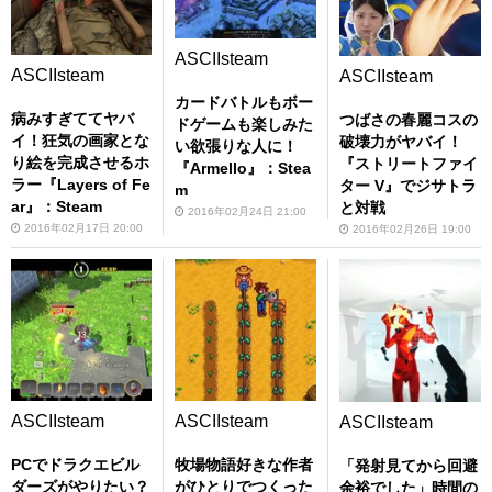
ASCIIsteam
ASCIIsteam
ASCIIsteam
カードバトルもボー
病みすぎててヤバ
つばさの春麗コスの
ドゲームも楽しみた
イ！狂気の画家とな
破壊力がヤバイ！
い欲張りな人に！
り絵を完成させるホ
『ストリートファイ
『Armello』：Stea
ラー『Layers of Fe
ター V』でジサトラ
m
ar』：Steam
と対戦
2016年02月24日 21:00
2016年02月17日 20:00
2016年02月26日 19:00
ASCIIsteam
ASCIIsteam
ASCIIsteam
PCでドラクエビル
牧場物語好きな作者
「発射見てから回避
ダーズがやりたい？
がひとりでつくった
余裕でした」時間の