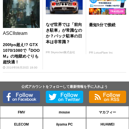
なぜ世界では「前向
最短5分で接続
き駐車」が常識なの
ASCIIsteam
か？バック駐車の日
本は非常識？
200fps超え!? GTX
1070/1080で『DOO
PR Skyrocket株式会社
PR LotusFlare Inc
M』の地獄めぐりも
超快適！
2016年06月20日 18:00
公式アカウントをフォローして最新情報を手に入れよう
FMV
mouse
マカフィー
ELECOM
iiyama PC
HUAWEI