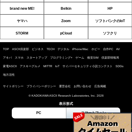
brand new ME!
Belkin
HP
ヤマハ
Zoom
ソフトバンクのIoT
STORM
pCloud
ソフクリ
TOP
ASCII倶楽部
ビジネス
TECH
デジタル
iPhone/Mac
ホビー
自作PC
AV
アキバ
スマホ
スタートアップ
プログラミング+
ゲーム
格安SIM
倶楽部情報局
家電ASCII
アスキーグルメ
MITTR
IoT
サイバーセキュリティ小説コンテスト
SDGs
地方活性
サイトポリシー
プライバシーポリシー
運営会社
お問い合わせ
広告掲載
© KADOKAWA ASCII Research Laboratories, Inc. 2026
表示形式
PC
スマートフォン