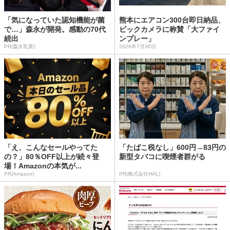
「気になっていた認知機能が菌
熊本にエアコン300台即日納品、
で…」森永が開発。感動の70代
ビックカメラに称賛「大ファイ
続出
ンプレー」
PR(森永乳業)
2026年7月30日
「え、こんなセールやってた
「たばこ税なし」600円→83円の
の？」80％OFF以上が続々登
新型タバコに喫煙者群がる
場！Amazonの本気が...
PR(Amazon)
PR(株式会社HAL)