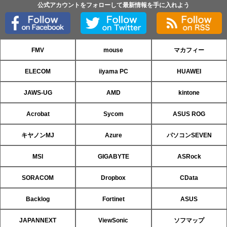
公式アカウントをフォローして最新情報を手に入れよう
FMV
mouse
マカフィー
ELECOM
iiyama PC
HUAWEI
JAWS-UG
AMD
kintone
Acrobat
Sycom
ASUS ROG
キヤノンMJ
Azure
パソコンSEVEN
MSI
GIGABYTE
ASRock
SORACOM
Dropbox
CData
Backlog
Fortinet
ASUS
JAPANNEXT
ViewSonic
ソフマップ