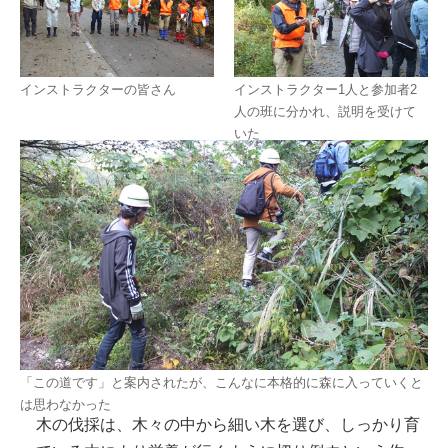
インストラクターの皆さん
インストラクター1人と参加者2
人の班に分かれ、説明を受けて
いた
「この道です」と案内されたが、こんなに本格的に森に入っていくと
は思わなかった
木の伐採は、木々の中から細い木を選び、しっかり育