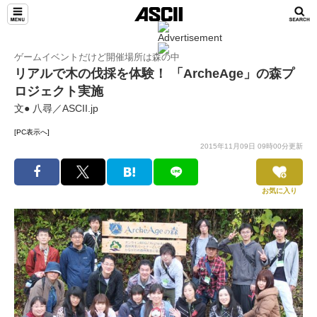
ゲームイベントだけど開催場所は森の中
リアルで木の伐採を体験！ 「ArcheAge」の森プ
ロジェクト実施
文● 八尋／ASCII.jp
[PC表示へ]
2015年11月09日 09時00分更新
お気に入り