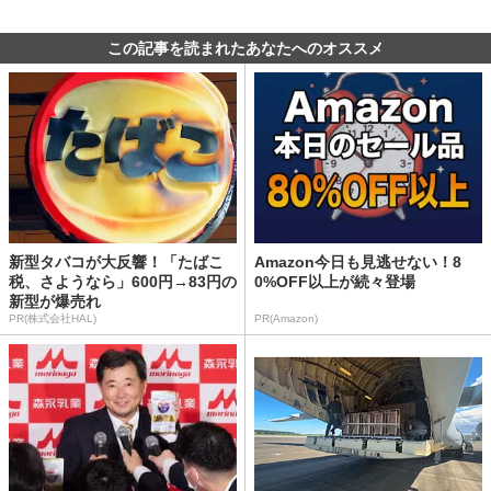
この記事を読まれたあなたへのオススメ
新型タバコが大反響！「たばこ
Amazon今日も見逃せない！8
税、さようなら」600円→83円の
0%OFF以上が続々登場
新型が爆売れ
PR(株式会社HAL)
PR(Amazon)