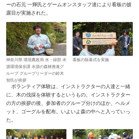
ーの石元 一輝氏とゲームオンスタッフ達により看板の披
露目が実施された。
神奈川県 環境農政局 水・緑部 水
看板の除幕式を実施
源環境保全課 水源の森林推進グ
ループ グループリーダーの鈴木
智氏が挨拶
ボランティア体験は、インストラクターの人達と一緒
に、木の伐採を体験するというもの。インストラクター
の方の挨拶の後、参加者のグループ分けのほか、ヘルメ
ット、ゴーグルを配布。いよいよ森の中へと入っていっ
た。