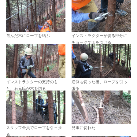
選んだ木にロープを結ぶ
インストラクターが切る部分に
チョークで印をつける
インストラクターの支持のも
逆側も切った後、ロープを引っ
と、石元氏が木を切る
張る
スタッフ全員でロープを引っ張
見事に切れた
る