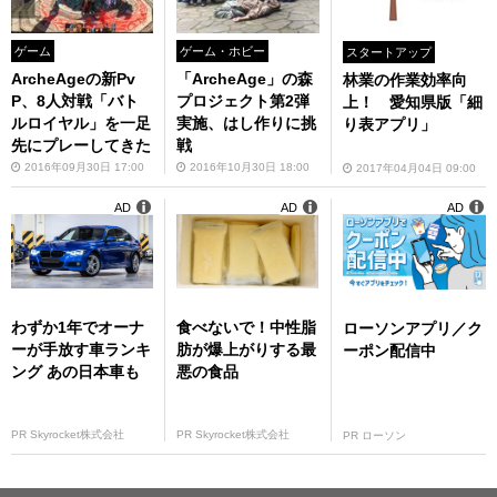
ゲーム
ゲーム・ホビー
スタートアップ
ArcheAgeの新Pv
「ArcheAge」の森
林業の作業効率向
P、8人対戦「バト
プロジェクト第2弾
上！ 愛知県版「細
ルロイヤル」を一足
実施、はし作りに挑
り表アプリ」
先にプレーしてきた
戦
2016年09月30日 17:00
2016年10月30日 18:00
2017年04月04日 09:00
AD
AD
AD
わずか1年でオーナ
食べないで！中性脂
ローソンアプリ／ク
ーが手放す車ランキ
肪が爆上がりする最
ーポン配信中
ング あの日本車も
悪の食品
PR Skyrocket株式会社
PR Skyrocket株式会社
PR ローソン