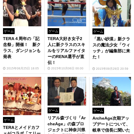
ゲーム
ゲーム
ゲーム
TERA４周年の「記
TERA大好き女子2
「黒い砂漠」新クラ
念祭」開催！ 新ク
人に新クラスのスキ
スの魔法少女「ウィ
ラス、ダンジョンも
ルをリアルファイタ
ッチ」が編集部に来
発表
ーのRENA選手が直
た！
伝！
2015年08月25日 18:05
2015年10月06日 00:00
2015年09月29日 20:59
ゲーム
ゲーム
リアル森づくり「Ar
ArcheAge次期アッ
ゲーム
cheAge」の森プロ
プデートについて、
TERAとメイドカフ
ジェクトに神奈川県
岐阜で信長に聞いた
ェがコラボ「エリー