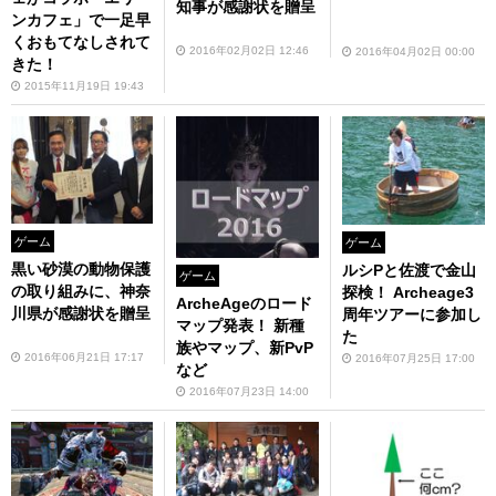
知事が感謝状を贈呈
ンカフェ」で一足早
くおもてなしされて
2016年02月02日 12:46
2016年04月02日 00:00
きた！
2015年11月19日 19:43
ゲーム
ゲーム
黒い砂漠の動物保護
ルシPと佐渡で金山
ゲーム
の取り組みに、神奈
探検！ Archeage3
ArcheAgeのロード
川県が感謝状を贈呈
周年ツアーに参加し
マップ発表！ 新種
た
族やマップ、新PvP
2016年06月21日 17:17
2016年07月25日 17:00
など
2016年07月23日 14:00