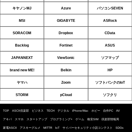
キヤノンMJ
Azure
パソコンSEVEN
MSI
GIGABYTE
ASRock
SORACOM
Dropbox
CData
Backlog
Fortinet
ASUS
JAPANNEXT
ViewSonic
ソフマップ
brand new ME!
Belkin
HP
ヤマハ
Zoom
ソフトバンクのIoT
STORM
pCloud
ソフクリ
TOP
ASCII倶楽部
ビジネス
TECH
デジタル
iPhone/Mac
ホビー
自作PC
AV
アキバ
スマホ
スタートアップ
プログラミング+
ゲーム
格安SIM
倶楽部情報局
家電ASCII
アスキーグルメ
MITTR
IoT
サイバーセキュリティ小説コンテスト
SDGs