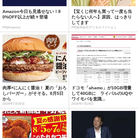
Amazon今日も見逃せない！8
【宝くじ何年も買って一度も当
0%OFF以上が続々登場
たらない人へ】原因、はっきり
してます
PR(Amazon)
PR(合同会社デジタルファーム )
肉厚×にんにく醤油！ 夏の「おろ
ドコモ「ahamo」が10GB増量
しバーガー」がそそる。8月5日
して40GBに ライバルのUQや
から
ワイモバを意識...
2026年7月30日
2026年7月29日