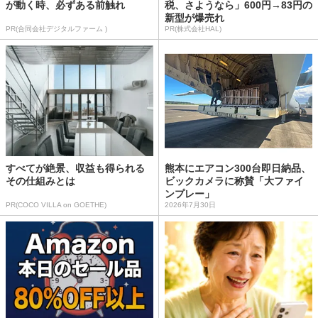
が動く時、必ずある前触れ
税、さようなら」600円→83円の
新型が爆売れ
PR(合同会社デジタルファーム )
PR(株式会社HAL)
すべてが絶景、収益も得られる
熊本にエアコン300台即日納品、
その仕組みとは
ビックカメラに称賛「大ファイ
ンプレー」
PR(COCO VILLA on GOETHE)
2026年7月30日