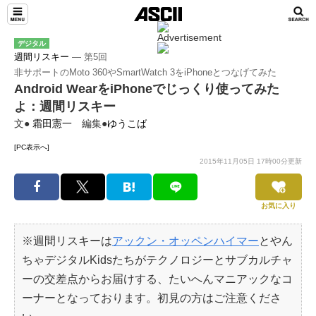
デジタル
週間リスキー
― 第5回
非サポートのMoto 360やSmartWatch 3をiPhoneとつなげてみた
Android WearをiPhoneでじっくり使ってみた
よ：週間リスキー
文●
霜田憲一
編集●
ゆうこば
[PC表示へ]
2015年11月05日 17時00分更新
お気に入り
※週間リスキーは
アックン・オッペンハイマー
とやん
ちゃデジタルKidsたちがテクノロジーとサブカルチャ
ーの交差点からお届けする、たいへんマニアックなコ
ーナーとなっております。初見の方はご注意くださ