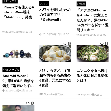
トピックス
スマホ
iPhone
iPhoneでも使えるA
ハワイを楽しむため
「アナタのiPhone
ndroid Wear端末
の必須アプリ！
をAndroidに変えま
「Moto 360」発売
「GoHawaii」
せんか？」夢のiPho
neカバーを試す：週
間リスキー
2016年04月05日 13:45
2016年08月15日 18:50
2016年11月30日 09:00
AD
AD
ウェアラブル
バナナもダメ…？腎
ニンニクを食べ続け
臓を弱らせる悪魔の
ると体に起こる変化
Android Wear 2.
6食品、元気にする1
とは？
0、単独Wi-Fi通信を
4食品
備えて端末いらずに
2017年02月09日 19:21
PR Skyrocket株式会社
PR Skyrocket株式会社
AD