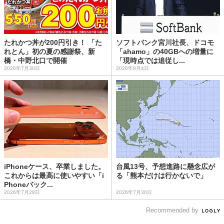
たれかつ丼が200円引き！ 「た
ソフトバンク宮川社長、ドコモ
れとん」初の夏の感謝祭、新
「ahamo」の40GBへの増量に
橋・中野北口で開催
「現時点では追従し...
2026年7月30日
2026年8月4日
iPhoneケース、卒業しました。
台風13号、予想進路に懸念広が
これからは最高に使いやすい「i
る「熊本だけは行かないで」
Phoneバック...
2026年7月28日
2026年7月30日
Recommended by