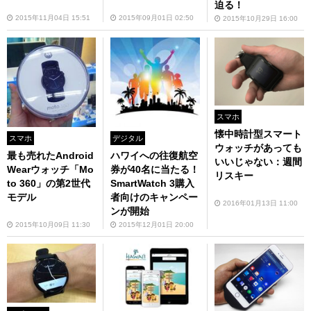
迫る！
2015年11月04日 15:51
2015年09月01日 02:50
2015年10月29日 16:00
スマホ
懐中時計型スマート
スマホ
デジタル
ウォッチがあっても
最も売れたAndroid
ハワイへの往復航空
いいじゃない：週間
Wearウォッチ「Mo
券が40名に当たる！
リスキー
to 360」の第2世代
SmartWatch 3購入
モデル
者向けのキャンペー
2016年01月13日 11:00
ンが開始
2015年10月09日 11:30
2015年12月01日 20:00