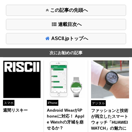
この記事の先頭へ
連載目次へ
ASCII.jpトップへ
次にお勧めの記事
スマホ
iPhone
デジタル
週間リスキー
Android WearがiP
ファッションと技術
honeに対応！ Appl
が両立したスマート
e Watchの牙城を崩
ウォッチ「HUAWEI
せるか？
WATCH」の魅力に