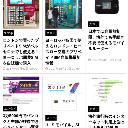
スマホ
日本では容量無制
スマホ
スマホ
限、海外でも手続き
ロンドンで買ったプ
ヨーロッパ各国で使
不要で使えるモバイ
リペイドSIMがバル
えるロンドン・ヒー
ルルーター
セロナでも使える！
スロー空港のプリペ
ヨーロッパ周遊SIM
イドSIM自販機最新
2018年03月02日 18:30
を自販機で購入
情報
2017年03月02日 09:00
2017年10月19日 10:00
エンタメ
スマホ
3万5000円でバンコ
海外旅行時のインタ
スマホ
クと中部が往復でき
ーネット利用上位は
H.I.S.モバイル、SI
るタイムセール運賃
「ホテルのWi-Fi、