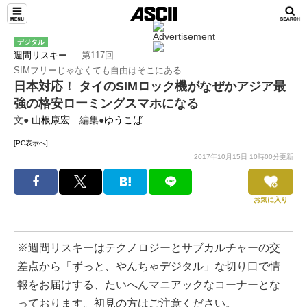
デジタル
週間リスキー
― 第117回
SIMフリーじゃなくても自由はそこにある
日本対応！ タイのSIMロック機がなぜかアジア最
強の格安ローミングスマホになる
文●
山根康宏
編集●
ゆうこば
[PC表示へ]
2017年10月15日 10時00分更新
お気に入り
※週間リスキーはテクノロジーとサブカルチャーの交
差点から「ずっと、やんちゃデジタル」な切り口で情
報をお届けする、たいへんマニアックなコーナーとな
っております。初見の方はご注意ください。