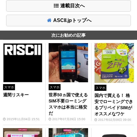
連載目次へ
ASCII.jpトップへ
次にお勧めの記事
スマホ
スマホ
スマホ
週間リスキー
世界50ヵ国で使える
国内で買える！ 格
SIM不要ローミング
安でローミングでき
スマホは本当に格安
るプリペイドSIMが
だ
オススメなワケ
2015年11月04日 15:51
2017年07月29日 15:00
2017年02月09日 09:00