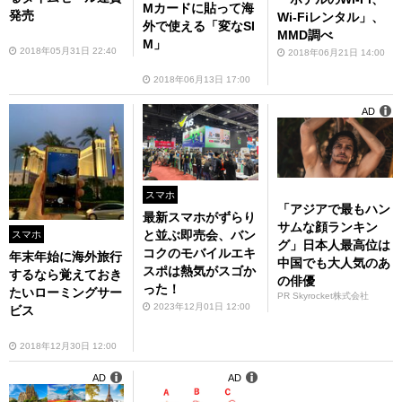
Mカードに貼って海
発売
Wi-Fiレンタル」、
外で使える「変なSI
MMD調べ
M」
2018年05月31日 22:40
2018年06月21日 14:00
2018年06月13日 17:00
AD
スマホ
「アジアで最もハン
最新スマホがずらり
サムな顔ランキン
と並ぶ即売会、バン
スマホ
グ」日本人最高位は
コクのモバイルエキ
年末年始に海外旅行
中国でも大人気のあ
スポは熱気がスゴか
するなら覚えておき
の俳優
った！
たいローミングサー
PR Skyrocket株式会社
2023年12月01日 12:00
ビス
2018年12月30日 12:00
AD
AD