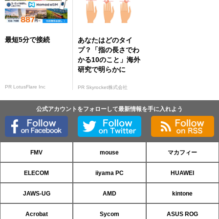
最短5分で接続
あなたはどのタイ
プ？「指の長さでわ
かる10のこと」海外
研究で明らかに
PR LotusFlare Inc
PR Skyrocket株式会社
公式アカウントをフォローして最新情報を手に入れよう
FMV
mouse
マカフィー
ELECOM
iiyama PC
HUAWEI
JAWS-UG
AMD
kintone
Acrobat
Sycom
ASUS ROG