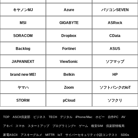
キヤノンMJ
Azure
パソコンSEVEN
MSI
GIGABYTE
ASRock
SORACOM
Dropbox
CData
Backlog
Fortinet
ASUS
JAPANNEXT
ViewSonic
ソフマップ
brand new ME!
Belkin
HP
ヤマハ
Zoom
ソフトバンクのIoT
STORM
pCloud
ソフクリ
TOP
ASCII倶楽部
ビジネス
TECH
デジタル
iPhone/Mac
ホビー
自作PC
AV
アキバ
スマホ
スタートアップ
プログラミング+
ゲーム
格安SIM
倶楽部情報局
家電ASCII
アスキーグルメ
MITTR
IoT
サイバーセキュリティ小説コンテスト
SDGs