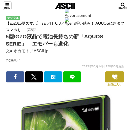
デジタル
【au2015夏スマホ】isai／HTC J／Xperia揃い踏み！ AQUOSに超タフ
スマホも
― 第5回
5型IGZO液晶で電池長持ちの新「AQUOS
SERIE」 エモパーも進化
文● オカモト／ASCII.jp
[PC表示へ]
2015年05月14日 12時00分更新
お気に入り