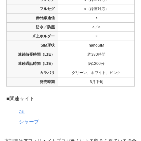
フルセグ
○（録画対応）
赤外線通信
○
防水／防塵
○／×
卓上ホルダー
×
SIM形状
nanoSIM
連続待受時間（LTE）
約380時間
連続通話時間（LTE）
約1200分
カラバリ
グリーン、ホワイト、ピンク
発売時期
6月中旬
■関連サイト
au
シャープ
本記事はアフィリエイトプログラムによる収益を得ている場合