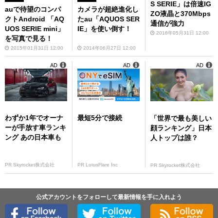
S SERIE」は倍速IG
auで待望のコンパ
カメラが超絶進化し
ZO液晶と370Mbps
クトAndroid 「AQ
たau「AQUOS SER
通信が強力
UOS SERIE mini」
IE」を使い倒す！
2016年05月31日 12:00
を写真で見る！
2015年01月31日 12:00
2014年06月27日 12:00
AD
AD
AD
わずか1年でオーナ
最短5分で接続
「世界で最も美しい
ーが手放す車ランキ
顔ランキング」日本
ング あの日本車も
人トップは誰？
PR Skyrocket株式会社
PR LotusFlare Inc
PR Skyrocket株式会社
公式アカウントをフォローして最新情報を手に入れよう