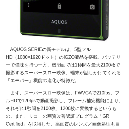
AQUOS SERIEの新モデルは、5型フル
HD（1080×1920ドット）のIGZO液晶を搭載。バッテリ
ーで強味を持つ一方、機能面では1秒間を最大2100枚で
撮影するスーパースロー映像、端末が話しかけてくれる
「エモパー」機能の進化が特徴だ。
まず、スーパースロー映像は、FWVGAで210fps、フ
ルHDで120fpsで動画撮影し、フレーム補完機能により、
それぞれ1秒間を2100枚、1200枚に変換するというも
の。また、リコーの画質改善認証プログラム「GR
Certified」を取得した、高画質のレンズ／画像処理も自