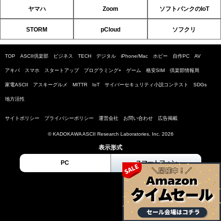
ヤマハ
Zoom
ソフトバンクのIoT
STORM
pCloud
ソフクリ
TOP
ASCII倶楽部
ビジネス
TECH
デジタル
iPhone/Mac
ホビー
自作PC
AV
アキバ
スマホ
スタートアップ
プログラミング+
ゲーム
格安SIM
倶楽部情報局
家電ASCII
アスキーグルメ
MITTR
IoT
サイバーセキュリティ小説コンテスト
SDGs
地方活性
サイトポリシー
プライバシーポリシー
運営会社
お問い合わせ
広告掲載
© KADOKAWA ASCII Research Laboratories, Inc. 2026
表示形式
PC
スマートフォン