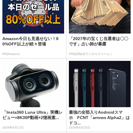
Amazon今日も見逃せない！8
「2027年の宝くじ当選者は〇〇
0%OFF以上が続々登場
です」占い師が暴露
PR(Amazon)
PR(合同会社デジタルファーム )
「Insta360 Luna Ultra」実機レ
最強の全部入りAndroidスマ
ビュー=8K30P動画+2憶画素...
ホ FCNT「arrows Alpha2」は
ドコ...
2026年6月17日
2026年6月25日