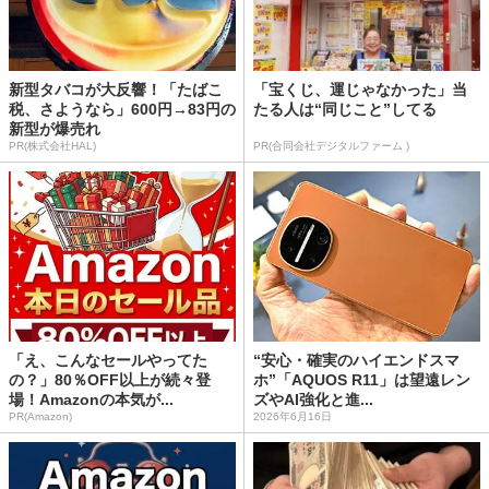
新型タバコが大反響！「たばこ
「宝くじ、運じゃなかった」当
税、さようなら」600円→83円の
たる人は“同じこと”してる
新型が爆売れ
PR(株式会社HAL)
PR(合同会社デジタルファーム )
「え、こんなセールやってた
“安心・確実のハイエンドスマ
の？」80％OFF以上が続々登
ホ”「AQUOS R11」は望遠レン
場！Amazonの本気が...
ズやAI強化と進...
PR(Amazon)
2026年6月16日