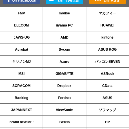
FMV
mouse
マカフィー
ELECOM
iiyama PC
HUAWEI
JAWS-UG
AMD
kintone
Acrobat
Sycom
ASUS ROG
キヤノンMJ
Azure
パソコンSEVEN
MSI
GIGABYTE
ASRock
SORACOM
Dropbox
CData
Backlog
Fortinet
ASUS
JAPANNEXT
ViewSonic
ソフマップ
brand new ME!
Belkin
HP