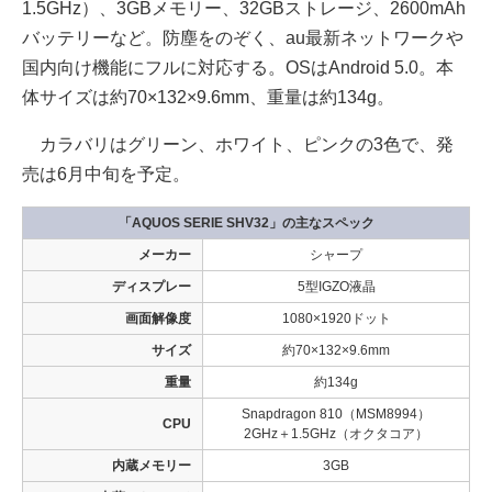
1.5GHz）、3GBメモリー、32GBストレージ、2600mAh
バッテリーなど。防塵をのぞく、au最新ネットワークや
国内向け機能にフルに対応する。OSはAndroid 5.0。本
体サイズは約70×132×9.6mm、重量は約134g。
カラバリはグリーン、ホワイト、ピンクの3色で、発
売は6月中旬を予定。
「AQUOS SERIE SHV32」の主なスペック
メーカー
シャープ
ディスプレー
5型IGZO液晶
画面解像度
1080×1920ドット
サイズ
約70×132×9.6mm
重量
約134g
Snapdragon 810（MSM8994）
CPU
2GHz＋1.5GHz（オクタコア）
内蔵メモリー
3GB