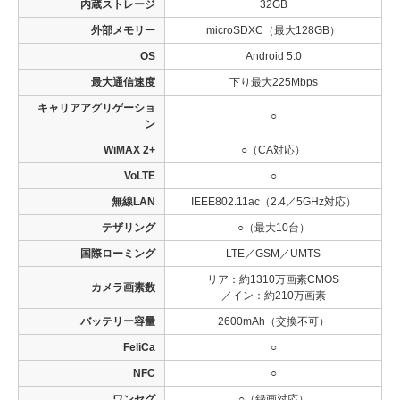
内蔵ストレージ
32GB
外部メモリー
microSDXC（最大128GB）
OS
Android 5.0
最大通信速度
下り最大225Mbps
キャリアアグリゲーショ
○
ン
WiMAX 2+
○（CA対応）
VoLTE
○
無線LAN
IEEE802.11ac（2.4／5GHz対応）
テザリング
○（最大10台）
国際ローミング
LTE／GSM／UMTS
リア：約1310万画素CMOS
カメラ画素数
／イン：約210万画素
バッテリー容量
2600mAh（交換不可）
FeliCa
○
NFC
○
ワンセグ
○（録画対応）