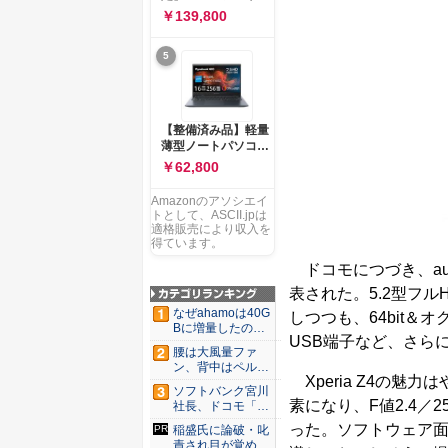
ー 83K9003JJP ノー
ソコン Vivobook 15
￥139,800
トPC
M1502NAQ 15.6イ
ンチ AMD Ryzen 7
5
170 メモリ16GB
SSD 512GB
Microsoft 365
Personal (24か月版)
搭載 Windows 11 重
【整備済み品】軽量
量1.7kg Wi-Fi 6E ク
薄型ノートパソコン
ワイエットブルー
dynabook G83 ■
￥62,800
M1502NAQ-
13.3型
R7165BUWS
FHD(1920x1080) -
Amazonのアソシエイ
高性能第11世代Core
トとして、ASCII.jpは
i5-1135G7 - メモリ
適格販売により収入を
16GB - SSD 256GB
得ています。
- Webカメラ -
ドコモにつづき、auから
WiFi&Bluetooth -
USB Type-C - MS
表された。5.2型フル
Office 2021 - Win11
なぜahamoは40G
しつつも、64bit
搭載
Bに増量したの
USB端子など、さら
か ...
腰は大風量ファ
ン、背中はペルチ
Xperia Z4の魅
ェ冷却。ダ...
ソフトバンク宮川
素になり、F値2.4
社長、ドコモ「ah
amo...
った。ソフトウェア
稲盛氏に論破・叱
責され目が覚め