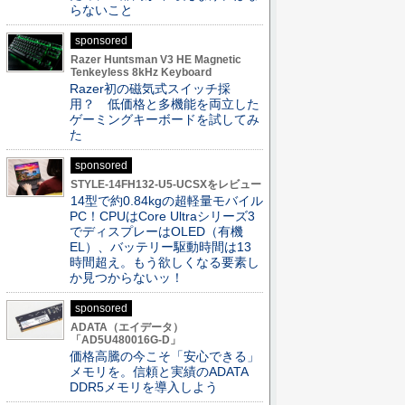
らないこと
sponsored
Razer Huntsman V3 HE Magnetic
Tenkeyless 8kHz Keyboard
Razer初の磁気式スイッチ採
用？ 低価格と多機能を両立した
ゲーミングキーボードを試してみ
た
sponsored
STYLE-14FH132-U5-UCSXをレビュー
14型で約0.84kgの超軽量モバイル
PC！CPUはCore Ultraシリーズ3
でディスプレーはOLED（有機
EL）、バッテリー駆動時間は13
時間超え。もう欲しくなる要素し
か見つからないッ！
sponsored
ADATA（エイデータ）
「AD5U480016G-D」
価格高騰の今こそ「安心できる」
メモリを。信頼と実績のADATA
DDR5メモリを導入しよう