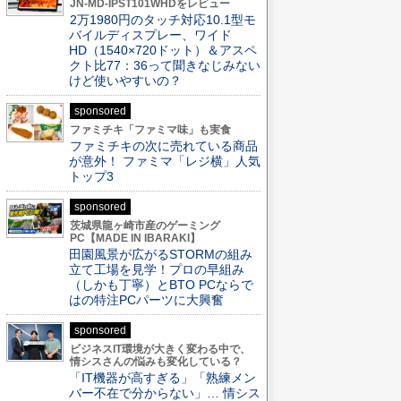
JN-MD-IPST101WHDをレビュー
2万1980円のタッチ対応10.1型モ
バイルディスプレー、ワイド
HD（1540×720ドット）＆アスペ
クト比77：36って聞きなじみない
けど使いやすいの？
sponsored
ファミチキ「ファミマ味」も実食
ファミチキの次に売れている商品
が意外！ ファミマ「レジ横」人気
トップ3
sponsored
茨城県龍ヶ崎市産のゲーミング
PC【MADE IN IBARAKI】
田園風景が広がるSTORMの組み
立て工場を見学！プロの早組み
（しかも丁寧）とBTO PCならで
はの特注PCパーツに大興奮
sponsored
ビジネスIT環境が大きく変わる中で、
情シスさんの悩みも変化している？
「IT機器が高すぎる」「熟練メン
バー不在で分からない」… 情シス