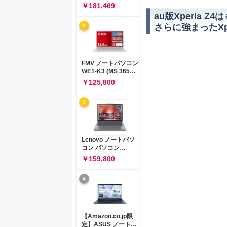
コン 15-fd 15.6イン
￥181,469
チ インテル Core 5
au版Xperia
120U メモリ16GB
さらに強まったXp
2
SSD512GB
Windows 11
Microsoft Office
2024搭載 WPS
Office搭載 カメラシ
FMV ノートパソコン
ャッター 指紋認証 薄
WE1-K3 (MS 365
型 Copilotキー搭載
Personal/Copilotキ
￥125,800
ナチュラルシルバー
ー搭載/Win 11/15.6
(BJ0M5PA-AAAI)
型/Core
3
i5/16GB/SSD
512GB/ホワイト)
FMVWK3E15W_AZ
Lenovo ノートパソ
コン パソコン
IdeaPad Slim 3 14.0
￥159,800
インチ AMD
Ryzen™ 5 8640HS
4
メモリ16GB
SSD512GB
Microsoft 365 試用
版 Windows11 バッ
テリー駆動12.6時間
【Amazon.co.jp限
重量1.39kg ルナグレ
定】ASUS ノートパ