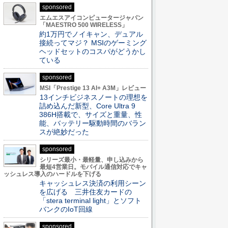
sponsored
エムエスアイコンピュータージャパン
「MAESTRO 500 WIRELESS」
約1万円でノイキャン、デュアル
接続ってマジ？ MSIのゲーミング
ヘッドセットのコスパがどうかし
ている
sponsored
MSI「Prestige 13 AI+ A3M」レビュー
13インチビジネスノートの理想を
詰め込んだ新型、Core Ultra 9
386H搭載で、サイズと重量、性
能、バッテリー駆動時間のバラン
スが絶妙だった
sponsored
シリーズ最小・最軽量、申し込みから
最短4営業日。モバイル通信対応でキャ
ッシュレス導入のハードルを下げる
キャッシュレス決済の利用シーン
を広げる 三井住友カードの
「stera terminal light」とソフト
バンクのIoT回線
sponsored