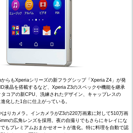
もXperiaシリーズの新フラグシップ「Xperia Z4」が発
HD液晶を搭載するなど、Xperia Z3のスペックや機能を継承
＆オクタコアの新CPU、洗練されたデザイン、キャップレスの
に進化した1台に仕上がっている。
力はやはりカメラ。インカメラがZ3の220万画素に対して510万画
／25mmの広角レンズを採用。夜の自撮りでもさらにキレイにな
面でもプレミアムおまかせオートが進化。特に料理を自動で認