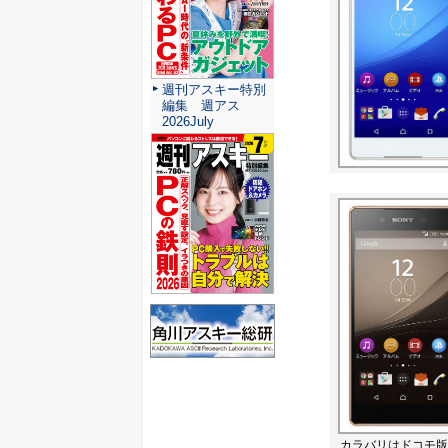
週刊アスキー特別
編集 週アス
2026July
カラバリはドコモ版