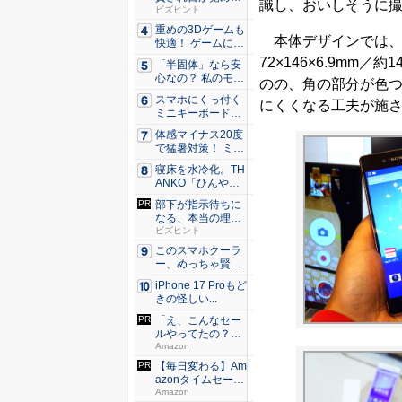
識し、おいしそうに
た。経営者...
ビズヒント
重めの3Dゲームも
本体デザインでは、Z3の
快適！ ゲームに強
いH...
72×146×6.9mm
「半固体」なら安
心なの？ 私のモバ
のの、角の部分が色
イルバ...
スマホにくっ付く
にくくなる工夫が施
ミニキーボード！
触ってわ...
体感マイナス20度
で猛暑対策！ ミズ
ノの...
寝床を水冷化。TH
ANKO「ひんやり
水流...
部下が指示待ちに
なる、本当の理
由。23年...
ビズヒント
このスマホクーラ
ー、めっちゃ賢
い。ただ冷...
iPhone 17 Proもど
きの怪しい...
「え、こんなセー
ルやってたの？」
80％O...
Amazon
【毎日変わる】Am
azonタイムセール
が...
Amazon