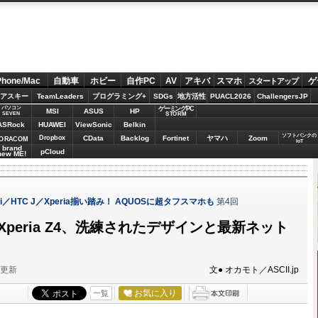
Phone/Mac
自動車
ホビー
自作PC
AV
アキバ
スマホ
ゲ
スタートアップ
アスキー
TeamLeaders
プログラミング+
SDGs
地方活性
PUACL2026
ChallengersJP
パソコン
ゲーミングPC
MSI
ASUS
HP
STORM
SEVEN
ASRock
HUAWEI
ViewSonic
Belkin
ソフトバンクの
Dropbox
CData
Backlog
Fortinet
ヤマハ
Zoom
ORACOM
IoT
brand
pCloud
new ME!
ai／HTC J／Xperia揃い踏み！ AQUOSに超タフスマホも
第4回
Xperia Z4、洗練されたデザインと最新ネット
分更新
文● オカモト／ASCII.jp
お気に入り
一覧