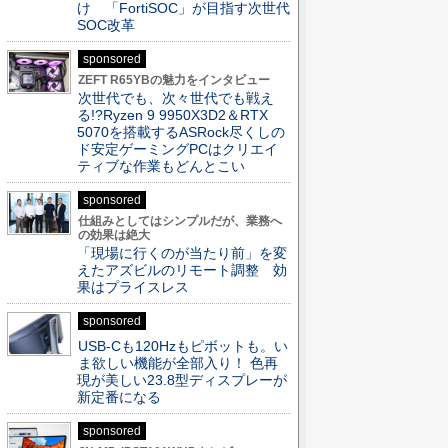
け 「FortiSOC」が目指す次世代
SOC改革
sponsored
ZEFT R65YBの魅力をインタビュー
次世代でも、次々世代でも戦え
る!?Ryzen 9 9950X3D2＆RTX
5070を搭載するASRock尽くしの
ド安定ゲーミングPCはクリエイ
ティブな作業もどんとこい
sponsored
仕組みとしてはシンプルだが、業務へ
の効果は絶大
「現場に行くのが当たり前」を変
えたアズビルのリモート調整 効
果はプライスレス
sponsored
USB-Cも120Hzもピボットも。い
ま欲しい機能が全部入り！ 色再
現が美しい23.8型ディスプレーが
新定番になる
sponsored