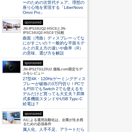
ーのための次世代チェア。理想の
座り心地を実現する「LiberNovo
Omni Pro」
sponsored
JN-IPS34UQ2-HSC6とJN-
IPSC34UQ2-HSC6で比較
曲面（湾曲）ディスプレーってな
にがすごいの？一般的な平面モデ
ルとの見え方の違いや曲率（R）
の意味、選び方を解説
sponsored
JN-IPS27G120U2 価格.com限定モデ
ルをレビュー
27型4K・120Hzゲーミングディス
プレーが破格の3万円切り！PCで
もPS5でもSwitch 2でも使えるモ
デルだけど買っても大丈夫？昇降
式多機能スタンドやUSB Typc-C
給電は？
sponsored
AIによる運用自動化は、企業が生き残
るための必須条件
属人化、人手不足、アラートだら