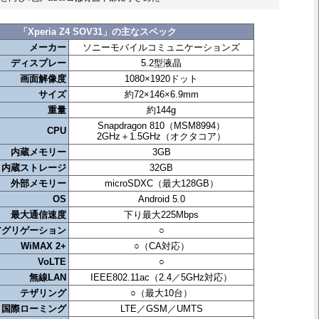
「Xperia Z4 SOV31」の主なスペック
メーカー
ソニーモバイルコミュニケーションズ
ディスプレー
5.2型液晶
画面解像度
1080×1920ドット
サイズ
約72×146×6.9mm
重量
約144g
Snapdragon 810（MSM8994）
CPU
2GHz＋1.5GHz（オクタコア）
内蔵メモリー
3GB
内蔵ストレージ
32GB
外部メモリー
microSDXC（最大128GB）
OS
Android 5.0
最大通信速度
下り最大225Mbps
アグリゲーション
○
WiMAX 2+
○（CA対応）
VoLTE
○
無線LAN
IEEE802.11ac（2.4／5GHz対応）
テザリング
○（最大10台）
国際ローミング
LTE／GSM／UMTS