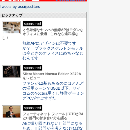
Tweets by asciijpeditors
ピックアップ
sponsored
才色兼備なヤマハの無線APはモダンな
オフィスに最適 これなら違和感な
し！
無線APにデザインは不要です
か？ ブラックスケルトンモデル
は今どきのオフィスにめちゃなじ
むんです
sponsored
Silent Master Noctua Edition X870A
をレビュー
ファンが12基もあるのにほとんど
の活用シーンで35dB以下、サイ
コムのNoctua尽くし静音ゲーミン
グPCがすごすぎた
sponsored
フォーティネット フィールドCTOがAI
とIT部門の付き合い方を語る
AIに振り回されないIT部門になる
ため、IT部門が今考えなければな