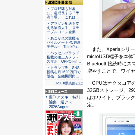
ASCII倶楽部
・プロ野球も対象
に、急成長する「予
測市場」 これは…
・アマゾン配送を支
える物流大手、ステ
ーブルコイン企業…
・あこがれの旗艦モ
バイルノートPC最新
モデル=「ThinkPa…
また、Xperiaシ
・ハッセルブラッド
microUSB端子
搭載の頂上カメラ・
スマホ「OPPO Fin…
Bluetooth接続
・トランプ氏、SNS
増やすことで、ワイ
投稿を月1620万円で
販売 金融機関向…
CPUはオクタコアのSna
ASCII倶楽部とは
32GBストレージ、29
注目ニュース
はホワイト、ブラック
週刊アスキー特別
編集 週アス
定。
2026August