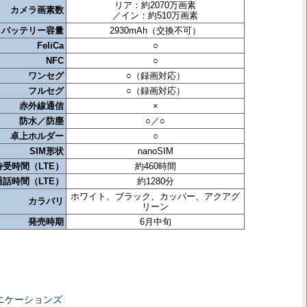
リア：約2070万画素
カメラ画素数
／イン：約510万画素
バッテリー容量
2930mAh（交換不可）
FeliCa
○
NFC
○
ワンセグ
○（録画対応）
フルセグ
○（録画対応）
赤外線通信
×
防水／防塵
○／○
卓上ホルダー
○
SIM形状
nanoSIM
受時間（LTE）
約460時間
話時間（LTE）
約1280分
ホワイト、ブラック、カッパー、アクアグ
カラバリ
リーン
発売時期
6月中旬
ニケーションズ