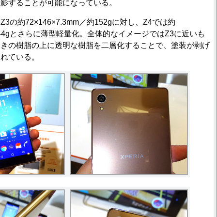
撮影することが可能になっている。
約72×146×7.3mm／約152gに対し、Z4では約
／約144gとさらに薄型軽量化。全体的なイメージではZ3に近いも
つきの樹脂の上に透明な樹脂を二層化することで、塗装が剥げ
されている。