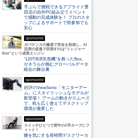
手ぶらで挑戦できるアプライド豊
田店の自作PC組み立てイベント
で感動の完成体験を！ プロのスタ
ッフによるサポートで初参加でも
安心
sponsored
ガバナンスの徹底で安全を担保し、AI
活用の促進で目指すのは“トレジャー
Box”という成長エンジン
“120TB消失危機”を救ったBox。
ゼネラルが挑むグローバルデータ
統合の舞台裏
sponsored
好評のViewSonic「モニターアー
ム」にスタイリッシュなモデルが
新登場！ アームの動きがスムーズ
で、机も広く使えてデスクトップ
環境が激変した
sponsored
スイッチひとつで背中のS字カーブにフ
ィット！
腰を気にする長時間デスクワーカ