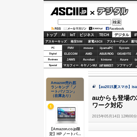
ASCII.jp
デジタル
トップ
AI
IoT
ビジネス
TECH
デジタル
i
アスキーキッズ
格安SIM
家電ASCII
アスキーグルメ
週刊
FMV
mouse
iiyamaPC
Sycom
PC
ELECOM
AMD
ASUS ROG
Digital
GIGABYTE
JAWS
Acrobat
kintone
Azure
Business
S
JAPANNEXT
マカフィー
キヤノンMJ
ソフマップ
Special
Amazon売れ筋
【au2015夏スマホ】is
ランキング「ノ
ートパソコン」
（在庫あり）
auからも登場の
ワーク対応
1
2015年05月14日 12時00
【Amazon.co.jp限
定】HP ノートパソ