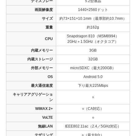
ディスプレー
5.2型液晶
画面解像度
1440×2560ドット
サイズ
約73×151×10.1mm（最厚部約10.7mm）
重量
約162g
Snapdragon 810（MSM8994）
CPU
2GHz＋1.5GHz（オクタコア）
内蔵メモリー
3GB
内蔵ストレージ
32GB
外部メモリー
microSDXC（最大200GB）
OS
Android 5.0
最大通信速度
下り最大225Mbps
キャリアアグリゲーショ
○
ン
WiMAX 2+
○（CA対応）
VoLTE
○
無線LAN
IEEE802.11ac（2.4／5GHz対応）
テザリング
○（最大8台）