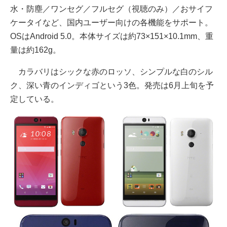
水・防塵／ワンセグ／フルセグ（視聴のみ）／おサイフ
ケータイなど、国内ユーザー向けの各機能をサポート。
OSはAndroid 5.0。本体サイズは約73×151×10.1mm、重
量は約162g。
カラバリはシックな赤のロッソ、シンプルな白のシル
ク、深い青のインディゴという3色。発売は6月上旬を予
定している。