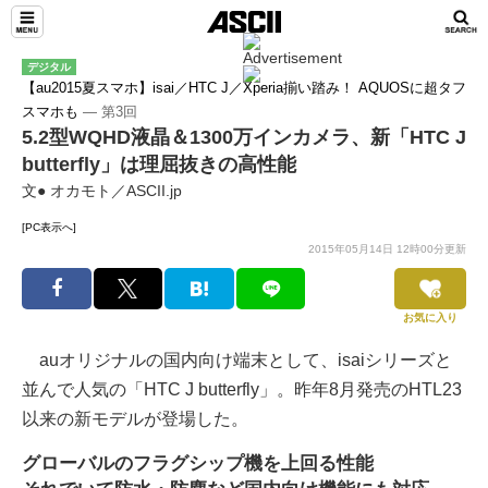
デジタル
【au2015夏スマホ】isai／HTC J／Xperia揃い踏み！ AQUOSに超タフ
スマホも
― 第3回
5.2型WQHD液晶＆1300万インカメラ、新「HTC J
butterfly」は理屈抜きの高性能
文● オカモト／ASCII.jp
[PC表示へ]
2015年05月14日 12時00分更新
お気に入り
auオリジナルの国内向け端末として、isaiシリーズと
並んで人気の「HTC J butterfly」。昨年8月発売のHTL23
以来の新モデルが登場した。
グローバルのフラグシップ機を上回る性能