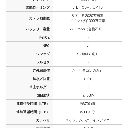
国際ローミング
LTE／GSM／UMTS
リア：約2020万画素
カメラ画素数
／イン：約1300万画素
バッテリー容量
2700mAh（交換不可）
FeliCa
○
NFC
○
ワンセグ
○（録画対応）
フルセグ
○
赤外線通信
△（リモコンのみ）
防水／防塵
○／○
卓上ホルダー
×
SIM形状
nanoSIM
連続待受時間（LTE）
約370時間
連続通話時間（LTE）
約1120分
カラバリ
ロッソ、シルク、インディゴ