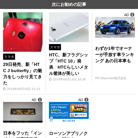
次にお勧めの記事
AD
スマホ
わずか1年でオーナ
ーが手放す車ランキ
HTC、新フラグシッ
スマホ
ング あの日本車も
プ「HTC 10」発
29日発売、新「HT
表 HTCらしいメタ
C J butterfly」の魅
ル筐体が美しい
力をしっかり見てき
PR Skyrocket株式会社
2016年04月13日 16:30
た
2014年08月19日 21:15
AD
AD
日本をフッた「イン
ローソンアプリ／ク