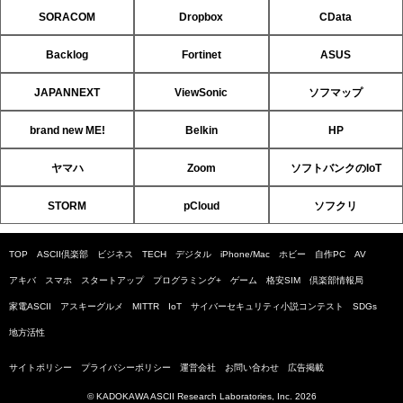
SORACOM
Dropbox
CData
Backlog
Fortinet
ASUS
JAPANNEXT
ViewSonic
ソフマップ
brand new ME!
Belkin
HP
ヤマハ
Zoom
ソフトバンクのIoT
STORM
pCloud
ソフクリ
TOP
ASCII倶楽部
ビジネス
TECH
デジタル
iPhone/Mac
ホビー
自作PC
AV
アキバ
スマホ
スタートアップ
プログラミング+
ゲーム
格安SIM
倶楽部情報局
家電ASCII
アスキーグルメ
MITTR
IoT
サイバーセキュリティ小説コンテスト
SDGs
地方活性
サイトポリシー
プライバシーポリシー
運営会社
お問い合わせ
広告掲載
© KADOKAWA ASCII Research Laboratories, Inc. 2026