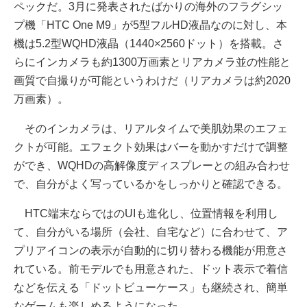
ペックだ。3月に発表されたばかりの海外のフラグシッ
プ機「HTC One M9」が5型フルHD液晶なのに対し、本
機は5.2型WQHD液晶（1440×2560ドット）を搭載。さ
らにインカメラも約1300万画素とリアカメラ並の性能と
画質で自撮りが可能というわけだ（リアカメラは約2020
万画素）。
そのインカメラは、リアルタイムで美肌効果のエフェ
クトが可能。エフェクト効果はバーを動かすだけで調整
ができ、WQHDの高解像度ディスプレーとの組み合わせ
で、自分がよく写っているかをしっかりと確認できる。
HTC端末ならではのUIも進化し、位置情報を利用し
て、自分がいる場所（会社、自宅など）に合わせて、ア
プリアイコンの表示が自動的に切り替わる機能が用意さ
れている。前モデルでも用意された、ドット表示で着信
などを伝える「ドットビューケース」も継続され、簡単
なゲームも楽しめるようになった。