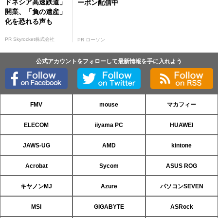
ドネシア高速鉄道」
ーポン配信中
開業、「負の遺産」
化を恐れる声も
PR Skyrocket株式会社
PR ローソン
公式アカウントをフォローして最新情報を手に入れよう
FMV
mouse
マカフィー
ELECOM
iiyama PC
HUAWEI
JAWS-UG
AMD
kintone
Acrobat
Sycom
ASUS ROG
キヤノンMJ
Azure
パソコンSEVEN
MSI
GIGABYTE
ASRock