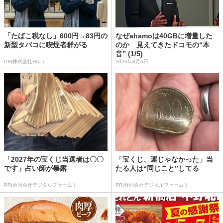
「たばこ税なし」600円→83円の
なぜahamoは40GBに増量した
新型タバコに喫煙者群がる
のか 見えてきたドコモの“本
音” (1/5)
PR(株式会社HAL)
2026年8月6日
「2027年の宝くじ当選者は〇〇
「宝くじ、運じゃなかった」当
です」占い師が暴露
たる人は“同じこと”してる
PR(合同会社デジタルファーム )
PR(合同会社デジタルファーム )