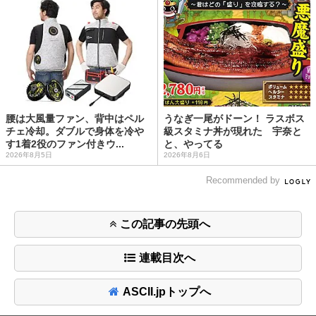
腰は大風量ファン、背中はペル
うなぎ一尾がドーン！ ラスボス
チェ冷却。ダブルで身体を冷や
級スタミナ丼が現れた 宇奈と
す1着2役のファン付きウ...
と、やってる
2026年8月5日
2026年8月6日
Recommended by
この記事の先頭へ
連載目次へ
ASCII.jpトップへ