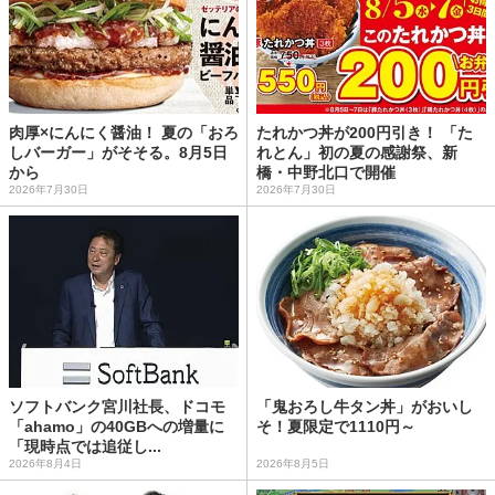
肉厚×にんにく醤油！ 夏の「おろ
たれかつ丼が200円引き！ 「た
しバーガー」がそそる。8月5日
れとん」初の夏の感謝祭、新
から
橋・中野北口で開催
2026年7月30日
2026年7月30日
ソフトバンク宮川社長、ドコモ
「鬼おろし牛タン丼」がおいし
「ahamo」の40GBへの増量に
そ！夏限定で1110円～
「現時点では追従し...
2026年8月4日
2026年8月5日