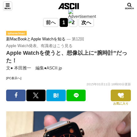
前へ
1
2
次へ
iphone/mac
新MacBookとApple Watchを知る
― 第12回
Apple Watch発表、有識者はこう見る
Apple Watchを使うと、想像以上に“腕時計”だっ
た！
文● 本田雅一 編集●ASCII.jp
[PC表示へ]
2015年03月11日 16時00分更新
お気に入り