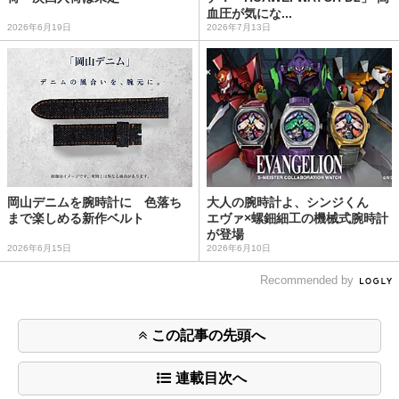
血圧が気にな...
2026年6月19日
2026年7月13日
岡山デニムを腕時計に 色落ち
大人の腕時計よ、シンジくん
まで楽しめる新作ベルト
エヴァ×螺鈿細工の機械式腕時計
が登場
2026年6月15日
2026年6月10日
Recommended by
この記事の先頭へ
連載目次へ