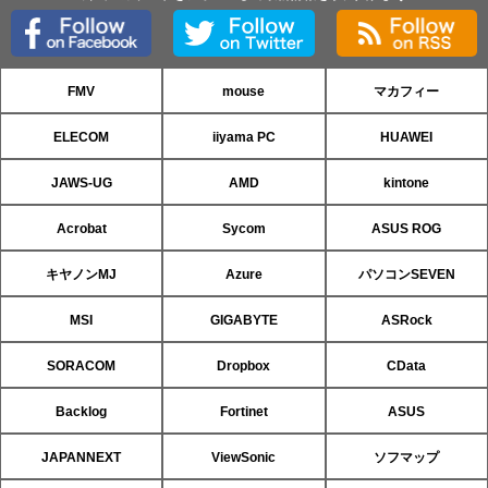
FMV
mouse
マカフィー
ELECOM
iiyama PC
HUAWEI
JAWS-UG
AMD
kintone
Acrobat
Sycom
ASUS ROG
キヤノンMJ
Azure
パソコンSEVEN
MSI
GIGABYTE
ASRock
SORACOM
Dropbox
CData
Backlog
Fortinet
ASUS
JAPANNEXT
ViewSonic
ソフマップ