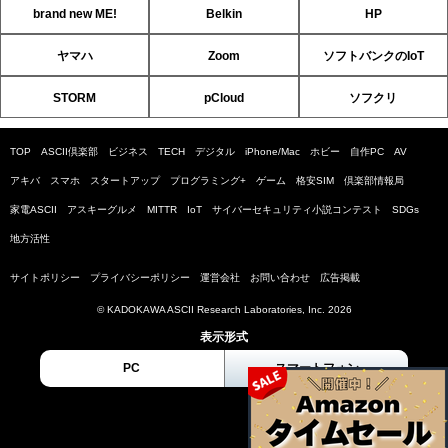
brand new ME!
Belkin
HP
ヤマハ
Zoom
ソフトバンクのIoT
STORM
pCloud
ソフクリ
TOP
ASCII倶楽部
ビジネス
TECH
デジタル
iPhone/Mac
ホビー
自作PC
AV
アキバ
スマホ
スタートアップ
プログラミング+
ゲーム
格安SIM
倶楽部情報局
家電ASCII
アスキーグルメ
MITTR
IoT
サイバーセキュリティ小説コンテスト
SDGs
地方活性
サイトポリシー
プライバシーポリシー
運営会社
お問い合わせ
広告掲載
© KADOKAWA ASCII Research Laboratories, Inc. 2026
表示形式
PC
スマートフォン