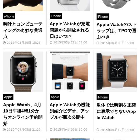
iPhone
iPhone
iPhone
Apple Watchが充電
時計とコンピューテ
Apple Watchのスト
問題から開放される
ィングの奇妙な共通
ラップは、TPOで選
日はいつ!?
点
ぶべき
2015年03月27日 09:00
2015年03月20日 15:25
2015年04月03日 09:00
Apple
Apple
iPhone
Apple Watch、4月
Apple Watchの機能
単体では時刻を正確
10日午後4時1分か
別紹介ビデオ、アッ
に表示できないApp
らオンライン予約開
プルが順次公開中
le Watch
始
2015年04月05日 21:20
2015年04月06日 10:00
2015年04月10日 09:00