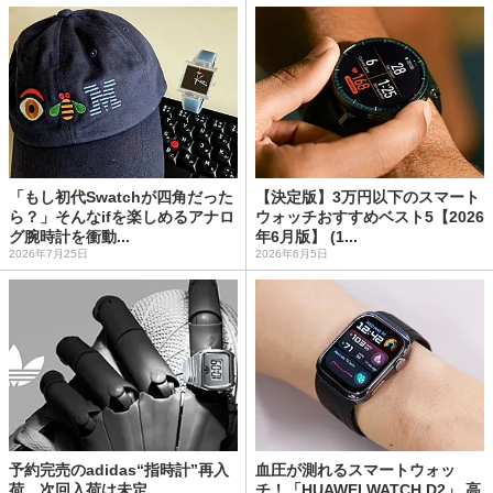
「もし初代Swatchが四角だった
【決定版】3万円以下のスマート
ら？」そんなifを楽しめるアナロ
ウォッチおすすめベスト5【2026
グ腕時計を衝動...
年6月版】 (1...
2026年7月25日
2026年6月5日
予約完売のadidas“指時計”再入
血圧が測れるスマートウォッ
荷 次回入荷は未定
チ！「HUAWEI WATCH D2」 高