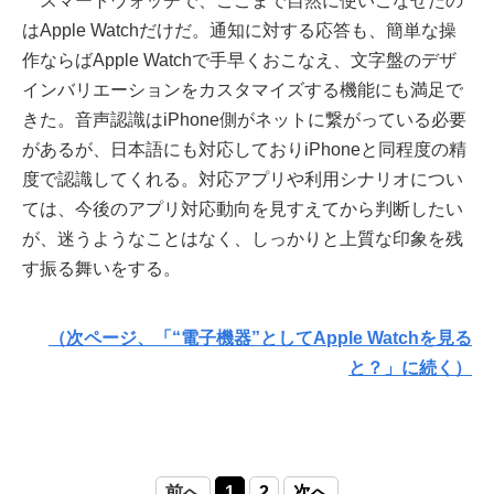
スマートウォッチで、ここまで自然に使いこなせたの
はApple Watchだけだ。通知に対する応答も、簡単な操
作ならばApple Watchで手早くおこなえ、文字盤のデザ
インバリエーションをカスタマイズする機能にも満足で
きた。音声認識はiPhone側がネットに繋がっている必要
があるが、日本語にも対応しておりiPhoneと同程度の精
度で認識してくれる。対応アプリや利用シナリオについ
ては、今後のアプリ対応動向を見すえてから判断したい
が、迷うようなことはなく、しっかりと上質な印象を残
す振る舞いをする。
（次ページ、「“電子機器”としてApple Watchを見る
と？」に続く）
前へ
1
2
次へ