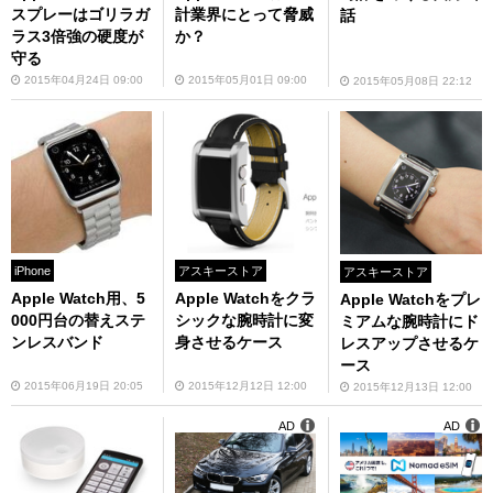
スプレーはゴリラガ
計業界にとって脅威
話
ラス3倍強の硬度が
か？
守る
2015年04月24日 09:00
2015年05月01日 09:00
2015年05月08日 22:12
iPhone
アスキーストア
アスキーストア
Apple Watch用、5
Apple Watchをクラ
Apple Watchをプレ
000円台の替えステ
シックな腕時計に変
ミアムな腕時計にド
ンレスバンド
身させるケース
レスアップさせるケ
ース
2015年06月19日 20:05
2015年12月12日 12:00
2015年12月13日 12:00
AD
AD