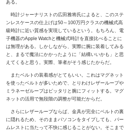
ある。
時計ジャーナリストの広田雅将氏によると、このステ
ンレスケースの仕上げは50～100万円クラスの機械式高
級時計に近い質感を実現しているという。もちろん、電
子機器のApple Watchと機械式時計を直接比べることに
は無理がある。しかしながら、実際に腕に装着してみる
と、まるで魔法にかかったように「結構いいかも」と思
えてくると思う。実際、筆者がそう感じたからだ。
またベルトの装着感がとてもいい。これはマグネット
を使ったベルトが多いためで、とりわけレザーループや
ミラネーゼループはピッタリと腕にフィットする。マグ
ネットの活用で無段階の調整が可能だからだ。
さらにレザーループならば、金具が完全にベルトの裏
に隠れるため、そのままパソコンをタイプしても、パー
ムレストに当たって不快に感じることがない。そこまで