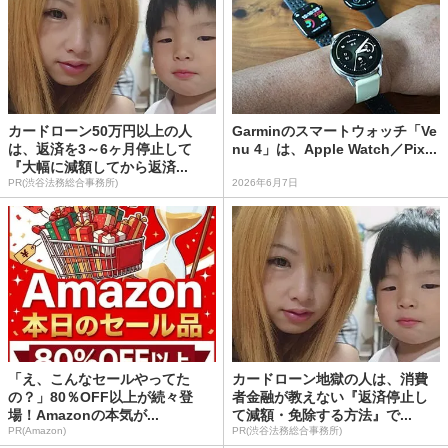
カードローン50万円以上の人
Garminのスマートウォッチ「Ve
は、返済を3～6ヶ月停止して
nu 4」は、Apple Watch／Pix...
『大幅に減額してから返済...
PR(渋谷法務総合事務所)
2026年6月7日
「え、こんなセールやってた
カードローン地獄の人は、消費
の？」80％OFF以上が続々登
者金融が教えない『返済停止し
場！Amazonの本気が...
て減額・免除する方法』で...
PR(Amazon)
PR(渋谷法務総合事務所)