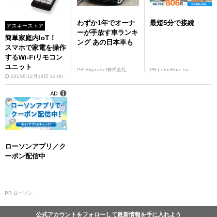
わずか1年でオーナ
最短5分で接続
アスキーストア
ーが手放す車ランキ
簡単家庭内IoT！
ング あの日本車も
スマホで家電を操作
するWi-Fiリモコン
ユニット
PR Skyrocket株式会社
PR LotusFlare Inc
2015年12月14日 12:00
AD
ローソンアプリ／ク
ーポン配信中
PR ローソン
公式アカウントをフォローして最新情報を手に入れよう