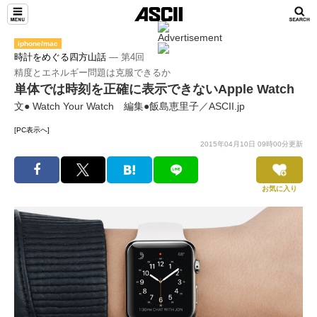
iphone/mac
時計をめぐる四方山話
― 第4回
精度とエネルギー問題は克服できるか
単体では時刻を正確に表示できないApple Watch
文● Watch Your Watch 編集●飯島恵里子／ASCII.jp
[PC表示へ]
2015年04月10日 09時00分更新
お気に入り