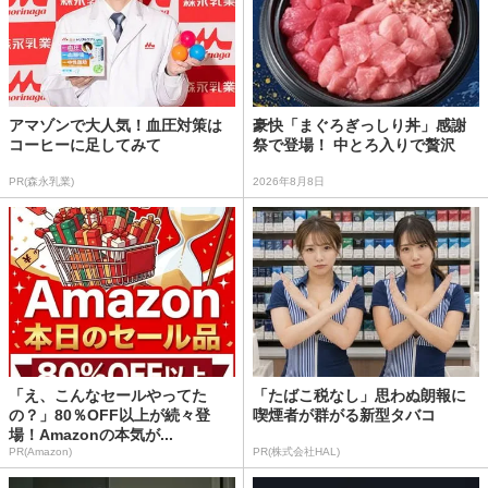
アマゾンで大人気！血圧対策は
豪快「まぐろぎっしり丼」感謝
コーヒーに足してみて
祭で登場！ 中とろ入りで贅沢
PR(森永乳業)
2026年8月8日
「え、こんなセールやってた
「たばこ税なし」思わぬ朗報に
の？」80％OFF以上が続々登
喫煙者が群がる新型タバコ
場！Amazonの本気が...
PR(Amazon)
PR(株式会社HAL)