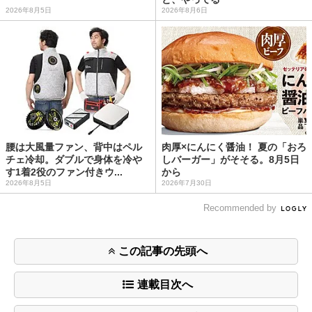
2026年8月5日
2026年8月6日
腰は大風量ファン、背中はペル
肉厚×にんにく醤油！ 夏の「おろ
チェ冷却。ダブルで身体を冷や
しバーガー」がそそる。8月5日
す1着2役のファン付きウ...
から
2026年8月5日
2026年7月30日
Recommended by
この記事の先頭へ
連載目次へ