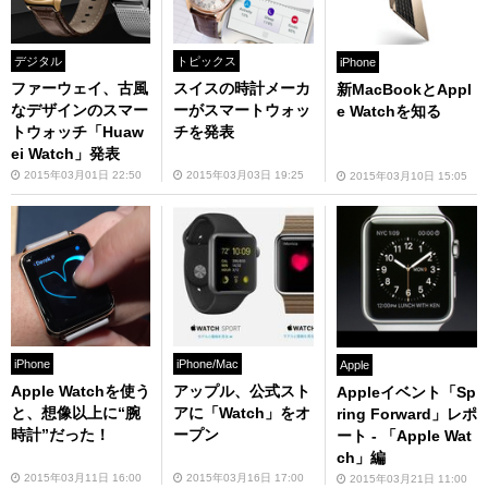
デジタル
トピックス
iPhone
ファーウェイ、古風
スイスの時計メーカ
新MacBookとAppl
なデザインのスマー
ーがスマートウォッ
e Watchを知る
トウォッチ「Huaw
チを発表
ei Watch」発表
2015年03月01日 22:50
2015年03月03日 19:25
2015年03月10日 15:05
iPhone
iPhone/Mac
Apple
Apple Watchを使う
アップル、公式スト
Appleイベント「Sp
と、想像以上に“腕
アに「Watch」をオ
ring Forward」レポ
時計”だった！
ープン
ート - 「Apple Wat
ch」編
2015年03月11日 16:00
2015年03月16日 17:00
2015年03月21日 11:00