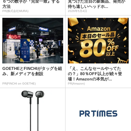
６つの数字が『完全一致』する
見つけた注目の新製品、発売が
方法
待ち遠しいヘッドホ...
PR(株式会社MURA)
2026年5月4日
GOETHEとFINCHIがタッグを組
「え、こんなセールやってた
み、新メディアを創設
の？」80％OFF以上が続々登
場！Amazonの本気が...
PR(FINCHI on GOETHE)
PR(Amazon)