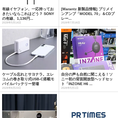
有線イヤフォン、一応持ってお
[Marantz 新製品情報] プリメイ
きたいならこれはどう？ SONY
ンアンプ「MODEL 70」＆CDプ
の有線、1,136円...
レー...
2026年5月14日
2026年7月16日
ケーブル忘れとサヨナラ。エレ
自分の声も自然に聞こえる！ソ
コムの巻き取り式USB-C搭載モ
ニー初の背面開放型ヘッドセッ
バイルバッテリー登場
ト「INZONE H6 ...
2026年6月23日
2026年5月1日