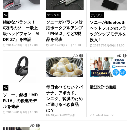
AV
デジタル
デジタル
絶妙なバランス！
ソニーがバランス対
ソニーがBluetooth
6万円のソニー最上
応ポータブルアンプ
ヘッドフォンのフラ
級ヘッドフォン「M
「PHA-3」など8製
ッグシップモデルを
DR-Z7」を検証
品を発表
投入！
2014年10月01日 12:00
2014年09月25日 13:10
2015年02月09日 13:00
AD
AD
毎日食べてない？バ
最短5分で接続
AV
ナナ、アボカド、ニ
ソニー、銘機「MD
ンニク、腎臓のため
R-1A」の後継モデ
に避けるべき食品
ルを発表
は？
2018年01月10日 18:30
PR Skyrocket株式会社
PR LotusFlare Inc
AD