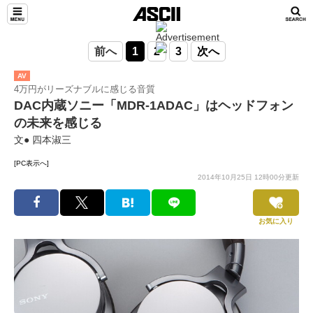
前へ
1
2
3
次へ
AV
4万円がリーズナブルに感じる音質
DAC内蔵ソニー「MDR-1ADAC」はヘッドフォン
の未来を感じる
文● 四本淑三
[PC表示へ]
2014年10月25日 12時00分更新
お気に入り