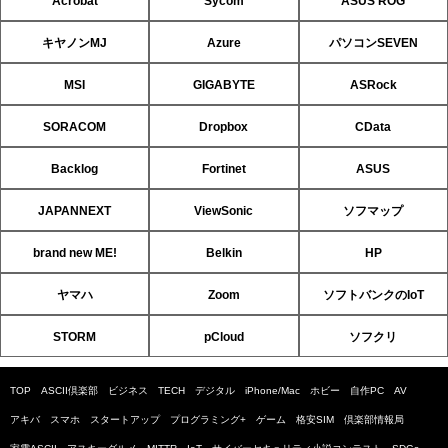
Acrobat
Sycom
ASUS ROG
キヤノンMJ
Azure
パソコンSEVEN
MSI
GIGABYTE
ASRock
SORACOM
Dropbox
CData
Backlog
Fortinet
ASUS
JAPANNEXT
ViewSonic
ソフマップ
brand new ME!
Belkin
HP
ヤマハ
Zoom
ソフトバンクのIoT
STORM
pCloud
ソフクリ
TOP
ASCII倶楽部
ビジネス
TECH
デジタル
iPhone/Mac
ホビー
自作PC
AV
アキバ
スマホ
スタートアップ
プログラミング+
ゲーム
格安SIM
倶楽部情報局