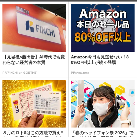
【見城徹×藤田晋】AI時代でも変
Amazon今日も見逃せない！8
わらない経営者の本質
0%OFF以上が続々登場
PR(FINCHI on GOETHE)
PR(Amazon)
８月のロト6はこの方法で買え!!
「春のヘッドフォン祭 2026」で