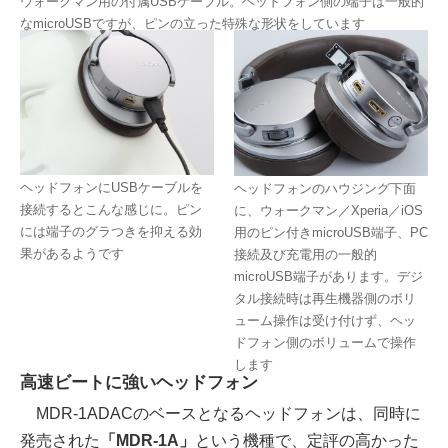
ウォークマン用の付属USBケーブル。ヘッドフォン側の端子は一般的
なmicroUSBですが、ピンの立った特殊な形状をしています
ヘッドフォンにUSBケーブルを
ヘッドフォンのハウジング下面
接続するとこんな感じに。ピン
に、ウォークマン／Xperia／iOS
には端子のグラつきを抑える効
用のピン付きmicroUSB端子、PC
果があるようです
接続及び充電用の一般的
microUSB端子があります。デジ
タル接続時は再生機器側のボリ
ューム操作は受け付けず、ヘッ
ドフォン側のボリュームで操作
します
高速ビートに強いヘッドフォン
MDR-1ADACのベースとなるヘッドフォンは、同時に
発売された
「MDR-1A」
という機種で、定評の高かった